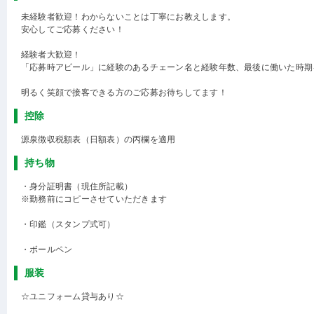
未経験者歓迎！わからないことは丁寧にお教えします。
安心してご応募ください！
経験者大歓迎！
「応募時アピール」に経験のあるチェーン名と経験年数、最後に働いた時期
明るく笑顔で接客できる方のご応募お待ちしてます！
控除
源泉徴収税額表（日額表）の丙欄を適用
持ち物
・身分証明書（現住所記載）
※勤務前にコピーさせていただきます
・印鑑（スタンプ式可）
・ボールペン
服装
☆ユニフォーム貸与あり☆