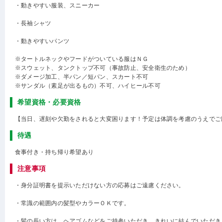
・動きやすい服装、スニーカー
・長袖シャツ
・動きやすいパンツ
※タートルネックやフードがついている服はＮＧ
※スウェット、タンクトップ不可（事故防止、安全衛生のため）
※ダメージ加工、半パン／短パン、スカート不可
※サンダル（素足が出るもの）不可、ハイヒール不可
希望資格・必要資格
【当日、遅刻や欠勤をされると大変困ります！予定は体調を考慮のうえでご
待遇
食事付き・持ち帰り希望あり
注意事項
・身分証明書を提示いただけない方の応募はご遠慮ください。
・常識の範囲内の髪型やカラーＯＫです。
・髪の長い方は、ヘアゴムなどをご持参いただき、きれいに結んでいただき