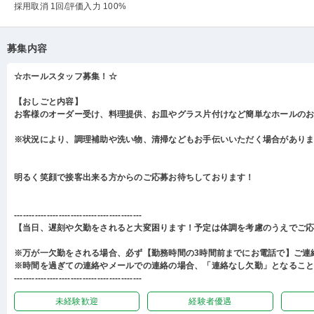
採用取消 1回
/評価入力 100%
募集内容
☆ホールスタッフ募集！☆
【おしごと内容】
お客様のオーダー受け、料理提供、お皿やグラス片付けなど簡単なホールの
※状況により、調理補助や洗い物、清掃などもお手伝いいただく場合があり
明るく笑顔で接客出来る方からのご応募お待ちしております！
-------------------------------------------
【当日、遅刻や欠勤をされると大変困ります！予定は体調を考慮のうえでご
※万が一欠勤をされる場合、必ず【勤務時間の3時間前までにお電話で】ご連
※時間を過ぎての連絡やメールでの連絡の場合、「連絡なし欠勤」となるこ
-------------------------------------------
未経験歓迎
経験者優遇