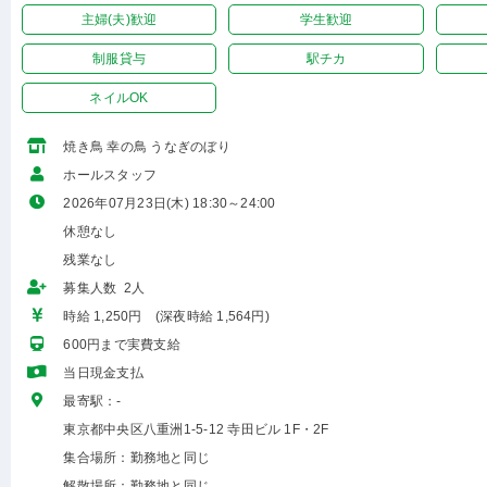
主婦(夫)歓迎
学生歓迎
制服貸与
駅チカ
ネイルOK
焼き鳥 幸の鳥 うなぎのぼり
ホールスタッフ
2026年07月23日(木) 18:30～24:00
休憩なし
残業なし
募集人数 2人
時給 1,250円 (深夜時給 1,564円)
600円まで実費支給
当日現金支払
最寄駅：-
東京都中央区八重洲1-5-12 寺田ビル 1F・2F
集合場所：勤務地と同じ
解散場所：勤務地と同じ