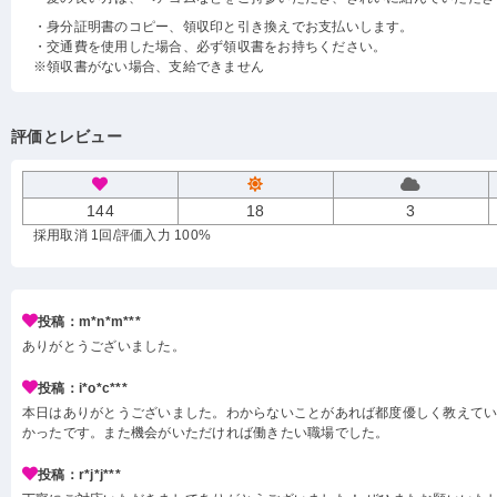
・身分証明書のコピー、領収印と引き換えでお支払いします。
・交通費を使用した場合、必ず領収書をお持ちください。
※領収書がない場合、支給できません
評価とレビュー
144
18
3
採用取消 1回
/評価入力 100%
投稿：m*n*m***
ありがとうございました。
投稿：i*o*c***
本日はありがとうございました。わからないことがあれば都度優しく教えて
かったです。また機会がいただければ働きたい職場でした。
投稿：r*j*j***