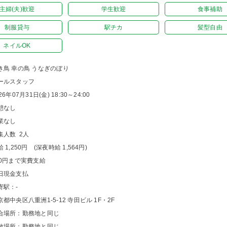
主婦(夫)歓迎
学生歓迎
食事補助
制服貸与
駅チカ
髪型自由
ネイルOK
き鳥 幸の鳥 うなぎのぼり
ールスタッフ
26年07月31日(金) 18:30～24:00
憩なし
業なし
集人数 2人
 1,250円 (深夜時給 1,564円)
00円まで実費支給
日現金支払
寄駅：-
京都中央区八重洲1-5-12 寺田ビル 1F・2F
合場所：勤務地と同じ
散場所：勤務地と同じ