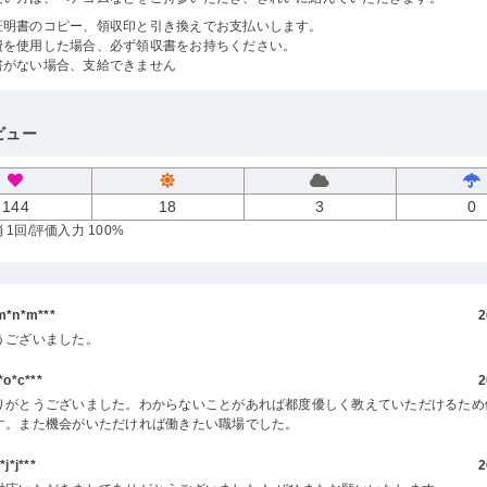
証明書のコピー、領収印と引き換えでお支払いします。
費を使用した場合、必ず領収書をお持ちください。
書がない場合、支給できません
ビュー
144
18
3
0
 1回
/評価入力 100%
*n*m***
2
うございました。
o*c***
2
りがとうございました。わからないことがあれば都度優しく教えていただけるため
す。また機会がいただければ働きたい職場でした。
*j***
2