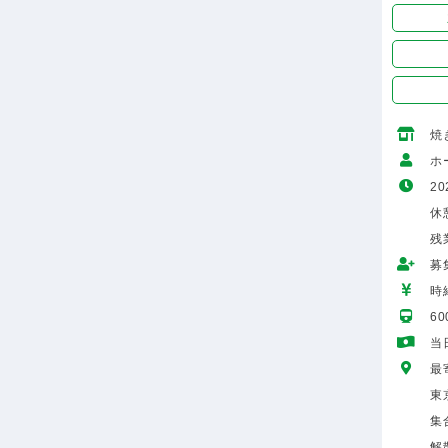
焼
ホ
20
休
残
募
時給
6
当
最
東
集
解