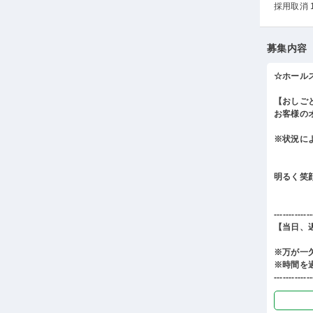
採用取消 
募集内容
☆ホール
【おしご
お客様の
※状況に
明るく笑
-------------
【当日、
※万が一
※時間を
-------------