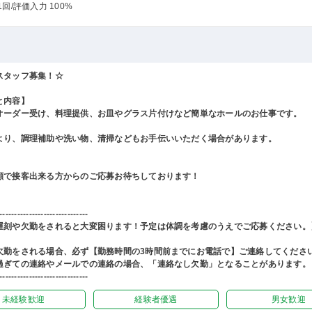
1回
/評価入力 100%
スタッフ募集！☆
と内容】
オーダー受け、料理提供、お皿やグラス片付けなど簡単なホールのお仕事です。
より、調理補助や洗い物、清掃などもお手伝いいただく場合があります。
顔で接客出来る方からのご応募お待ちしております！
------------------------------
遅刻や欠勤をされると大変困ります！予定は体調を考慮のうえでご応募ください。
欠勤をされる場合、必ず【勤務時間の3時間前までにお電話で】ご連絡してくださ
過ぎての連絡やメールでの連絡の場合、「連絡なし欠勤」となることがあります。
------------------------------
未経験歓迎
経験者優遇
男女歓迎