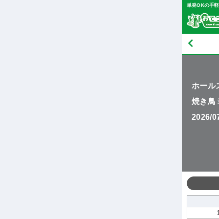
単発OKの手
ホール
焼き鳥
2026/