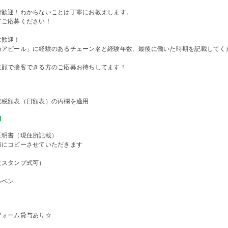
者歓迎！わからないことは丁寧にお教えします。
てご応募ください！
大歓迎！
時アピール」に経験のあるチェーン名と経験年数、最後に働いた時期を記載してく
笑顔で接客できる方のご応募お待ちしてます！
収税額表（日額表）の丙欄を適用
物
証明書（現住所記載）
前にコピーさせていただきます
（スタンプ式可）
ルペン
フォーム貸与あり☆