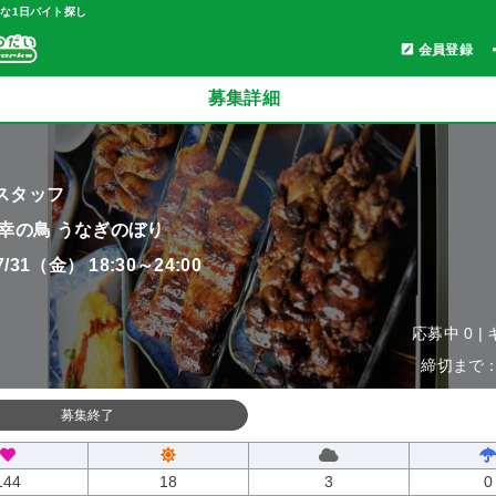
軽な1日バイト探し
会員登録
募集詳細
スタッフ
 幸の鳥 うなぎのぼり
07/31（金） 18:30～24:00
応募中 0 |
締切まで：0
募集終了
144
18
3
0