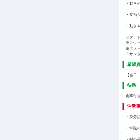
・動き
・長袖
・動き
※ター
※スウ
※ダメ
※サン
希望
【当日
待遇
食事付
注意
・身分
・常識
・髪の