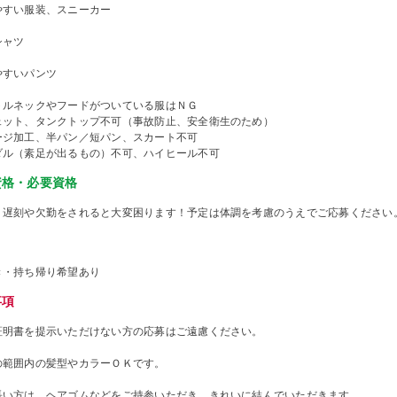
やすい服装、スニーカー
シャツ
やすいパンツ
トルネックやフードがついている服はＮＧ
ェット、タンクトップ不可（事故防止、安全衛生のため）
ージ加工、半パン／短パン、スカート不可
ダル（素足が出るもの）不可、ハイヒール不可
資格・必要資格
、遅刻や欠勤をされると大変困ります！予定は体調を考慮のうえでご応募ください
き・持ち帰り希望あり
事項
証明書を提示いただけない方の応募はご遠慮ください。
の範囲内の髪型やカラーＯＫです。
長い方は、ヘアゴムなどをご持参いただき、きれいに結んでいただきます。