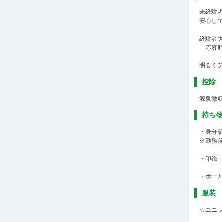
未経験
安心し
経験者
「応募
明るく
控除
源泉徴
持ち
・身分
※勤務
・印鑑
・ボー
服装
☆ユニ