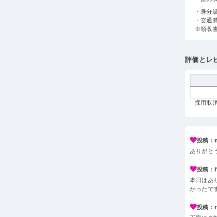
・身分
・交通
※領収
評価とレ
採用取消
投稿：m
ありがと
投稿：i*
本日はあ
かったで
投稿：r*j