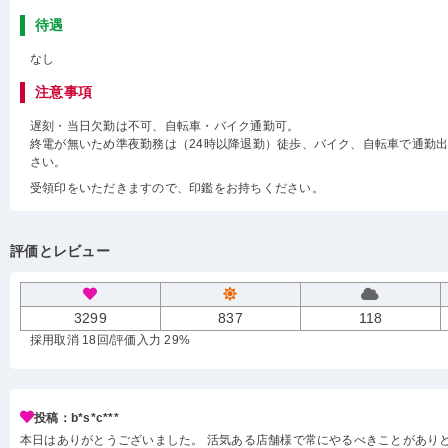
待遇
なし
注意事項
遅刻・当日欠勤は不可、自転車・バイク通勤可。
終電が無いため準夜勤務は（24時以降退勤）徒歩、バイク、自転車で通勤
さい。
受領印をいただきますので、印鑑をお持ちください。
評価とレビュー
3299
837
118
採用取消 18回
/評価入力 29%
投稿：b*s*c***
本日はありがとうございました。 活気ある店舗様で常にやるべきことがあり