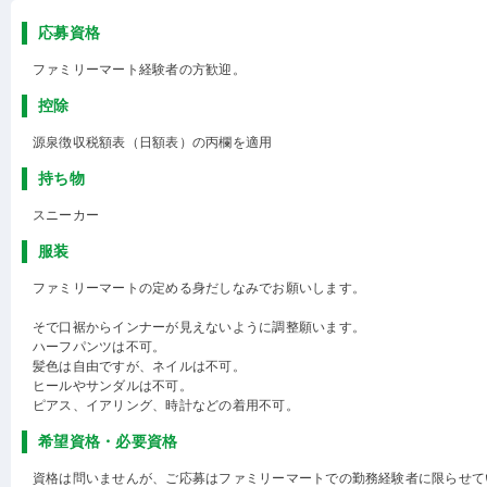
応募資格
ファミリーマート経験者の方歓迎。
控除
源泉徴収税額表（日額表）の丙欄を適用
持ち物
スニーカー
服装
ファミリーマートの定める身だしなみでお願いします。
そで口裾からインナーが見えないように調整願います。
ハーフパンツは不可。
髪色は自由ですが、ネイルは不可。
ヒールやサンダルは不可。
ピアス、イアリング、時計などの着用不可。
希望資格・必要資格
資格は問いませんが、ご応募はファミリーマートでの勤務経験者に限らせて