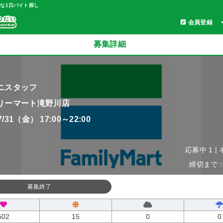
軽な1日バイト探し
会員登録
募集詳細
ニスタッフ
リーマート滝野川店
07/31（金） 17:00～22:00
応募中 1 |
締切まで：0
募集終了
502
15
0
0