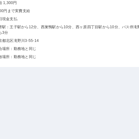
 1,300円
000円まで実費支給
日現金支払
寄駅：王子駅から12分、西巣鴨駅から10分、西ヶ原四丁目駅から10分、バス停滝
ら3分
京都北区滝野川3-55-14
合場所：勤務地と同じ
散場所：勤務地と同じ