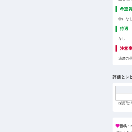
希望
特にな
待遇
なし
注意
過度の
評価とレ
採用取消 
投稿：b*