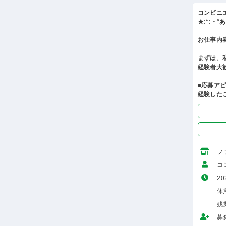
コンビニ
★:*:・
お仕事内
まずは、
経験者大
■応募ア
経験した
フ
コ
20
休
残
募