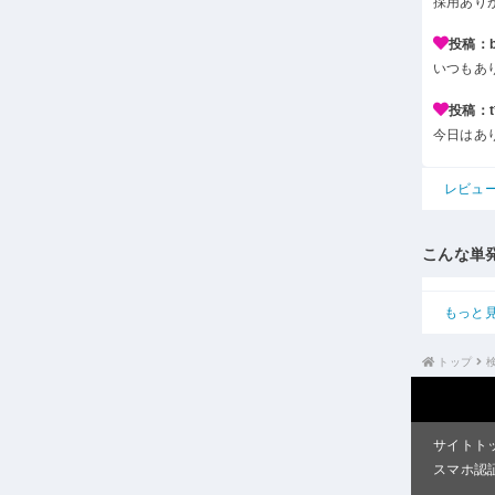
採用あり
投稿：b*
いつもあ
投稿：t*
今日はあ
レビュ
こんな単
もっと
トップ
サイトト
スマホ認