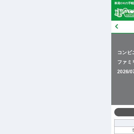
単発OKの手
コンビ
ファミ
2026/