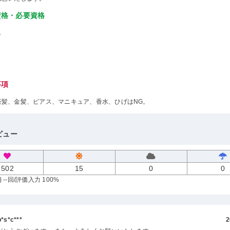
資格・必要資格
し
事項
茶髪、金髪、ピアス、マニキュア、香水、ひげはNG。
ビュー
502
15
0
0
--回
/評価入力 100%
s*c***
2