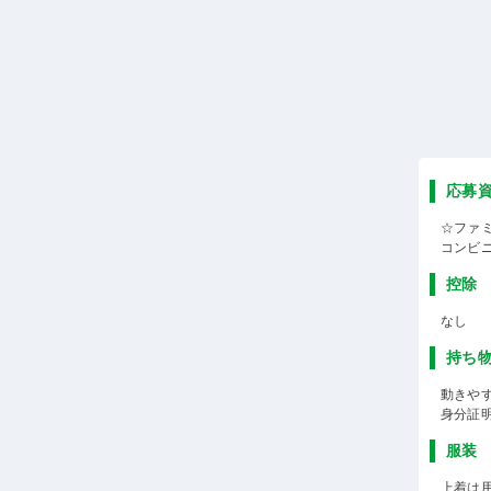
応募
☆ファ
コンビ
控除
なし
持ち
動きや
身分証
服装
上着は