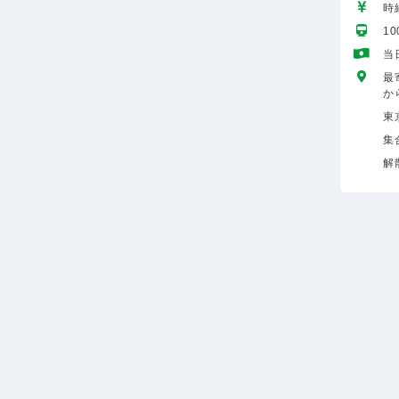
時給
1
当
最
か
東
集
解