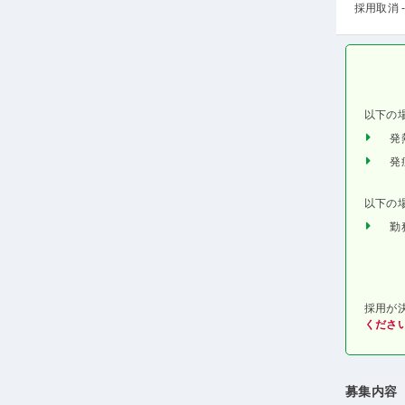
採用取消 -
以下の
発
発
以下の
勤
採用が
くださ
募集内容