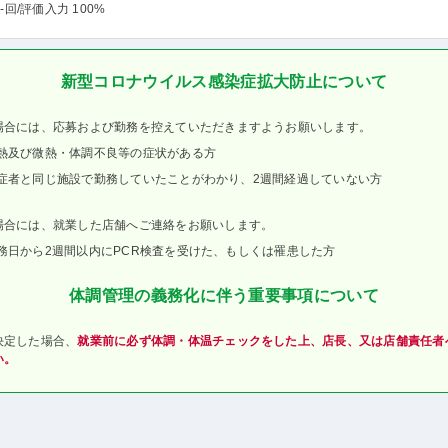
-回
/評価入力 100%
新型コロナウイルス感染症拡大防止について
場合には、応募および勤務を控えていただきますようお願いします。
熱及び微熱・体調不良等の症状がある方
症者と同じ施設で勤務していたことがわかり、2週間経過していない方
場合には、就業した店舗へご連絡をお願いします。
務日から2週間以内にPCR検査を受けた、もしくは罹患した方
体調管理の義務化に伴う重要事項について
決定した場合、
就業前に必ず体調・体温チェックをした上、店長、又は店舗責任者
い。