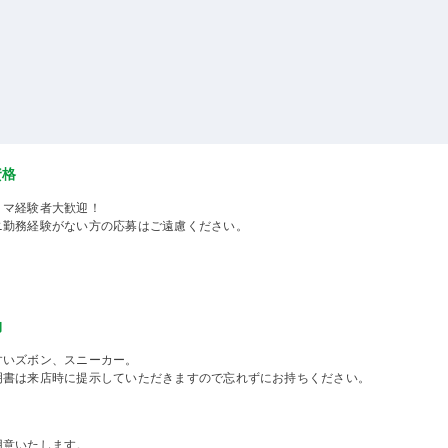
資格
ミマ経験者大歓迎！
ニ勤務経験がない方の応募はご遠慮ください。
物
すいズボン、スニーカー。
明書は来店時に提示していただきますので忘れずにお持ちください。
用意いたします。