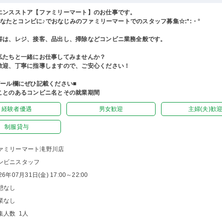
エンスストア【ファミリーマート】のお仕事です。
°あなたとコンビに♪でおなじみのファミリーマートでのスタッフ募集☆:*:・°
容は、レジ、接客、品出し、掃除などコンビニ業務全般です。
私たちと一緒にお仕事してみませんか？
歓迎、丁寧に指導しますので、ご安心ください！
ピール欄にぜひ記載ください■
ことのあるコンビニ名とその就業期間
経験者優遇
男女歓迎
主婦(夫)歓
制服貸与
ァミリーマート滝野川店
ンビニスタッフ
26年07月31日(金) 17:00～22:00
憩なし
業なし
集人数 1人