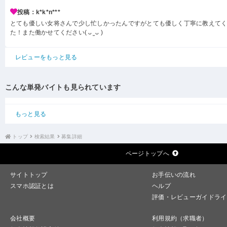
投稿：k*k*n***
とても優しい女将さんで少し忙しかったんですがとても優しく丁寧に教えて
た！また働かせてください( ᴗ ̫ ᴗ )
レビューをもっと見る
こんな単発バイトも見られています
もっと見る
トップ
検索結果
募集詳細
ページトップへ
サイトトップ
お手伝いの流れ
スマホ認証とは
ヘルプ
評価・レビューガイドライ
会社概要
利用規約（求職者）