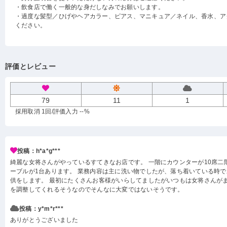
・飲食店で働く一般的な身だしなみでお願いします。
・過度な髪型／ひげやヘアカラー、ピアス、マニキュア／ネイル、香水、ア
ください。
評価とレビュー
79
11
1
採用取消 1回
/評価入力 --%
投稿：h*a*g***
綺麗な女将さんがやっているすてきなお店です。 一階にカウンターが10席二
ーブルが1台あります。 業務内容は主に洗い物でしたが、落ち着いている時
供をします。 最初にたくさんお客様がいらしてましたがいつもは女将さんが
を調整してくれるそうなのでそんなに大変ではないそうです。
投稿：y*m*r***
ありがとうございました