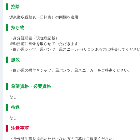
控除
源泉徴収税額表（日額表）の丙欄を適用
持ち物
・身分証明書（現住所記載）
※勤務前に画像を取らせていただきます
・白か黒シャツ、黒パンツ、黒スニーカー(サロンある方は持参してください
服装
・白か黒の襟付きシャツ、黒パンツ、黒スニーカーをご持参ください。
希望資格・必要資格
なし
待遇
なし
注意事項
・身分証明書を提示いただけない方の応募はご遠慮ください。