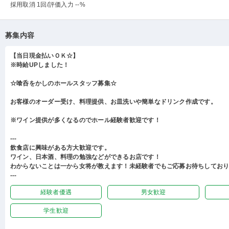
採用取消 1回
/評価入力 --%
募集内容
【当日現金払いＯＫ☆】
※時給UPしました！
☆喰呑をかしのホールスタッフ募集☆
お客様のオーダー受け、料理提供、お皿洗いや簡単なドリンク作成です。
※ワイン提供が多くなるのでホール経験者歓迎です！
---
飲食店に興味がある方大歓迎です。
ワイン、日本酒、料理の勉強などができるお店です！
わからないことは一から女将が教えます！未経験者でもご応募お待ちしてお
---
経験者優遇
男女歓迎
学生歓迎