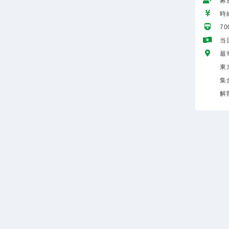
募
時給
7
当
最
東
集
解