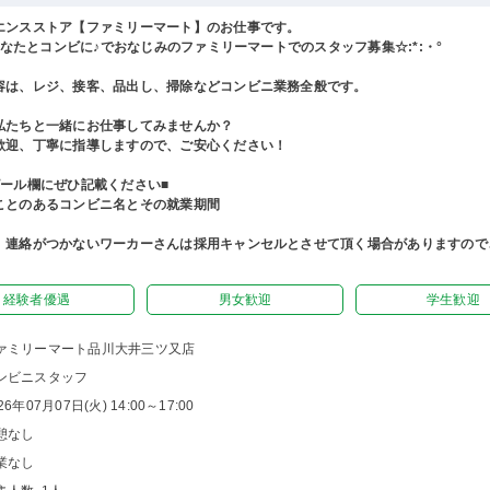
エンスストア【ファミリーマート】のお仕事です。
°あなたとコンビに♪でおなじみのファミリーマートでのスタッフ募集☆:*:・°
容は、レジ、接客、品出し、掃除などコンビニ業務全般です。
私たちと一緒にお仕事してみませんか？
歓迎、丁寧に指導しますので、ご安心ください！
ピール欄にぜひ記載ください■
ことのあるコンビニ名とその就業期間
、連絡がつかないワーカーさんは採用キャンセルとさせて頂く場合がありますので
経験者優遇
男女歓迎
学生歓迎
ァミリーマート品川大井三ツ又店
ンビニスタッフ
26年07月07日(火) 14:00～17:00
憩なし
業なし