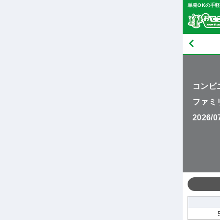
単発OKの手
コンビ
ファミ
2026/