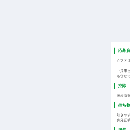
応募
☆ファ
ご採用
も併せ
控除
源泉徴
持ち
動きや
身分証
服装