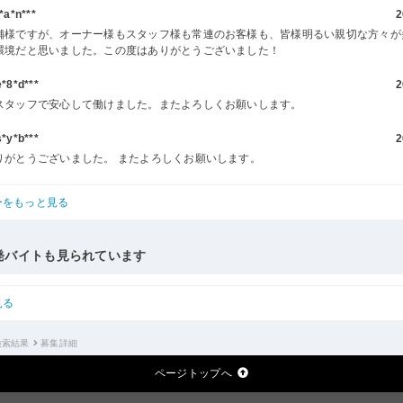
a*n***
2
舗様ですが、オーナー様もスタッフ様も常連のお客様も、皆様明るい親切な方々が
環境だと思いました。この度はありがとうございました！
8*d***
2
スタッフで安心して働けました。またよろしくお願いします。
y*b***
2
りがとうございました。 またよろしくお願いします。
ーをもっと見る
発バイトも見られています
見る
検索結果
募集詳細
ページトップへ