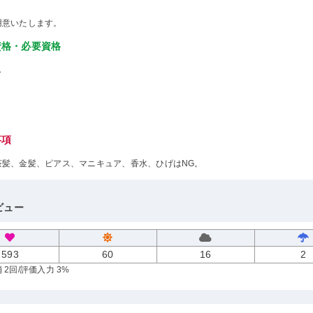
用意いたします。
資格・必要資格
し
事項
茶髪、金髪、ピアス、マニキュア、香水、ひげはNG。
ビュー
593
60
16
2
 2回
/評価入力 3%