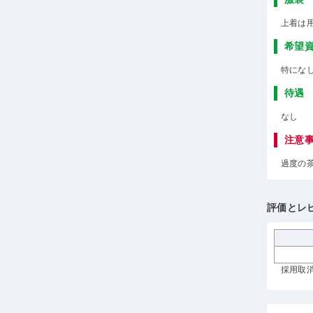
上着は
希望
特にな
待遇
なし
注意
過度の
評価とレ
採用取消