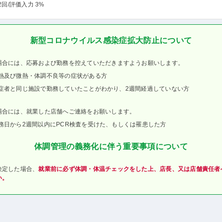
2回
/評価入力 3%
新型コロナウイルス感染症拡大防止について
場合には、応募および勤務を控えていただきますようお願いします。
熱及び微熱・体調不良等の症状がある方
症者と同じ施設で勤務していたことがわかり、2週間経過していない方
場合には、就業した店舗へご連絡をお願いします。
務日から2週間以内にPCR検査を受けた、もしくは罹患した方
体調管理の義務化に伴う重要事項について
決定した場合、
就業前に必ず体調・体温チェックをした上、店長、又は店舗責任者
い。