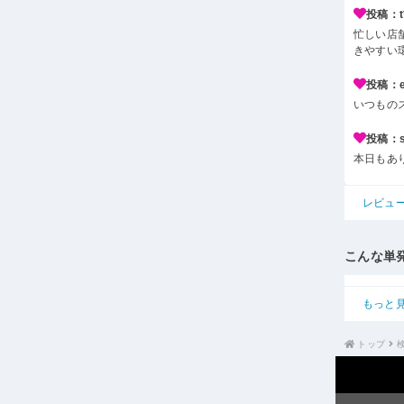
投稿：t*
忙しい店
きやすい
投稿：e*
いつもの
投稿：s*
本日もあ
レビュ
こんな単
もっと
トップ