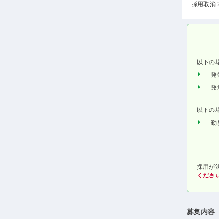
採用取消 
以下の
発
発
以下の
勤
採用が
くださ
募集内容