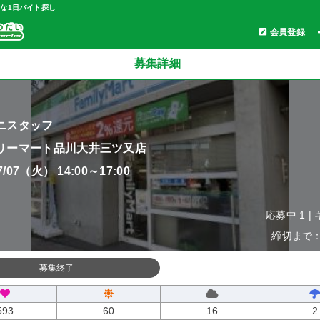
軽な1日バイト探し
会員登録
募集詳細
ニスタッフ
リーマート品川大井三ツ又店
07/07（火） 14:00～17:00
応募中 1 |
締切まで：0
募集終了
593
60
16
2