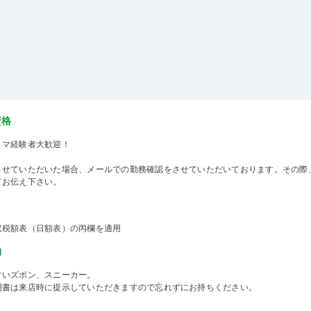
資格
ミマ経験者大歓迎！
させていただいた場合、メールでの勤務確認をさせていただいております。その際
てお伝え下さい。
収税額表（日額表）の丙欄を適用
物
すいズボン、スニーカー。
明書は来店時に提示していただきますので忘れずにお持ちください。