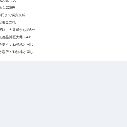
集人数 1人
 1,226円
00円まで実費支給
日現金支払
寄駅：大井町から約8分
京都品川区大井3-4-8
合場所：勤務地と同じ
散場所：勤務地と同じ