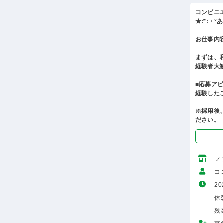
コンビニ
★:*:・
お仕事内
まずは、
経験者大
■応募ア
経験した
※採用後
ださい。
フ
コ
20
休
残