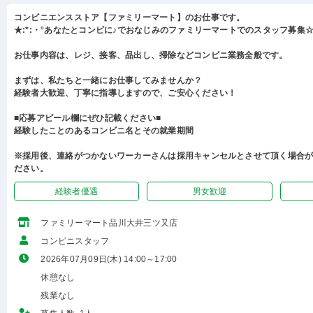
コンビニエンスストア【ファミリーマート】のお仕事です。
★:*:・°あなたとコンビに♪でおなじみのファミリーマートでのスタッフ募集☆:
お仕事内容は、レジ、接客、品出し、掃除などコンビニ業務全般です。
まずは、私たちと一緒にお仕事してみませんか？
経験者大歓迎、丁寧に指導しますので、ご安心ください！
■応募アピール欄にぜひ記載ください■
経験したことのあるコンビニ名とその就業期間
※採用後、連絡がつかないワーカーさんは採用キャンセルとさせて頂く場合
ださい。
経験者優遇
男女歓迎
ファミリーマート品川大井三ツ又店
コンビニスタッフ
2026年07月09日(木) 14:00～17:00
休憩なし
残業なし