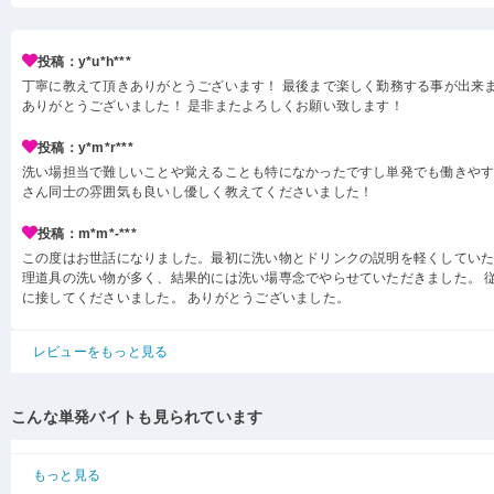
投稿：y*u*h***
丁寧に教えて頂きありがとうございます！ 最後まで楽しく勤務する事が出来ま
ありがとうございました！ 是非またよろしくお願い致します！
投稿：y*m*r***
洗い場担当で難しいことや覚えることも特になかったですし単発でも働きや
さん同士の雰囲気も良いし優しく教えてくださいました！
投稿：m*m*-***
この度はお世話になりました。最初に洗い物とドリンクの説明を軽くしてい
理道具の洗い物が多く、結果的には洗い場専念でやらせていただきました。 
に接してくださいました。 ありがとうございました。
レビューをもっと見る
こんな単発バイトも見られています
もっと見る