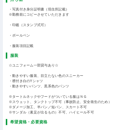
・写真付き身分証明書（現住所記載）
※勤務前にコピーさせていただきます
・印鑑（スタンプ式可）
・ボールペン
・服装項目記載
服装
☆ユニフォーム一部貸与あり☆
・動きやすい服装、目立たない色のスニーカー
・襟付き白のYシャツ
・動きやすいパンツ、黒系色のパンツ
※タートルネックやフードがついている服はＮＧ
※スウェット、タンクトップ不可（事故防止、安全衛生のため）
※ダメージ加工、半パン／短パン、スカート不可
※サンダル（素足が出るもの）不可、ハイヒール不可
希望資格・必要資格