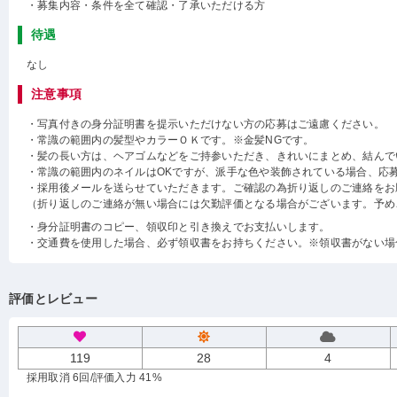
・募集内容・条件を全て確認・了承いただける方
待遇
なし
注意事項
・写真付きの身分証明書を提示いただけない方の応募はご遠慮ください。
・常識の範囲内の髪型やカラーＯＫです。※金髪NGです。
・髪の長い方は、ヘアゴムなどをご持参いただき、きれいにまとめ、結んで
・常識の範囲内のネイルはOKですが、派手な色や装飾されている場合、応
・採用後メールを送らせていただきます。ご確認の為折り返しのご連絡をお
（折り返しのご連絡が無い場合には欠勤評価となる場合がございます。予め
・身分証明書のコピー、領収印と引き換えでお支払いします。
・交通費を使用した場合、必ず領収書をお持ちください。※領収書がない場
評価とレビュー
119
28
4
採用取消 6回
/評価入力 41%