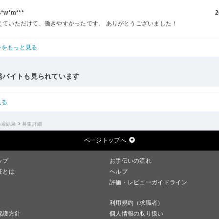
w*m***
2
えていただけて、働きやすかったです。 ありがとうございました！
ーをもっと見る
発バイトも見られています
見る
検索結果
募集詳細
ページトップへ
ップ
お手伝いの流れ
証とは
ヘルプ
評価・レビューガイドライン
利用規約（求職者）
保護方針
個人情報の取り扱い