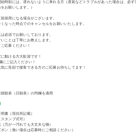
開始時刻には、遅れないように来れる方（遅延などトラブルがあった場合は、必ず
絡をお願いします。）
直前採用になる場合がございます。
くなった時点でのキャンセルをお願いいたします。
真は必須でお願いしております。
ないことは丁寧にお教えします。
てご応募ください！
変に動ける方大歓迎です！
R欄にご記入ください！
元気に笑顔で接客できる方のご応募お待ちしてます！
収税額表（日額表）の丙欄を適用
物
証明書（現住所記載）
（スタンプ式可）
靴（万が一汚れても大丈夫な物）
ズボン（無い場合は応募時にご相談ください）