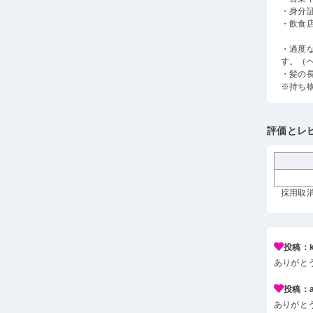
・身分
・飲食
・過度
す。（
・髪の
※持ち
評価とレ
採用取消
投稿：k*
ありがと
投稿：a*
ありがと