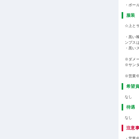
・ボー
服装
☆上と
・黒い
ンプス
・黒い
※ダメ
※サン
※営業
希望
なし
待遇
なし
注意
・営業