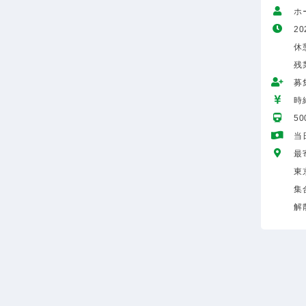
ホ
20
休
残
募
時給
5
当
最
東
集
解