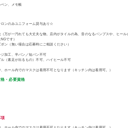
ルペン、メモ帳
サロンのみユニフォーム貸与あり☆
靴（万が一汚れても大丈夫な物。店内がタイルの為、音のなるパンプスや、ヒール
はNGです）
ズボン（無い場合は応募時にご相談ください）
ージ加工、半パン／短パン不可
ダル（素足が出るもの）不可、ハイヒール不可
中、ホール内でのマスクは着用不可となります（キッチン内は着用可。）
資格・必要資格
事項
中、ホール内でのマスクは着用不可となります（キッチン内は着用可。）