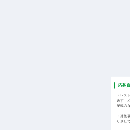
応募
・レス
必ず「
記載の
・募集
りさせ