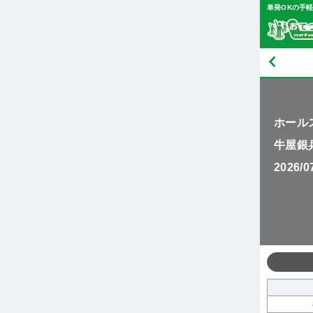
単発OKの手
ホール
牛屋銀
2026/