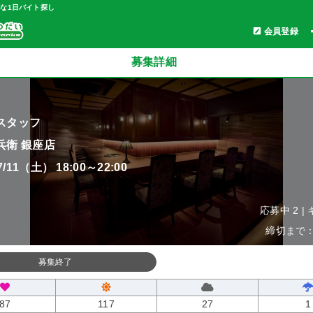
軽な1日バイト探し
会員登録
募集詳細
スタッフ
兵衛 銀座店
07/11（土） 18:00～22:00
応募中 2 |
締切まで：0
募集終了
87
117
27
1