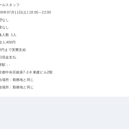
ールスタッフ
26年07月11日(土) 18:00～22:00
憩なし
業なし
集人数 1人
 1,400円
00円まで実費支給
日現金支払
寄駅：-
京都中央区銀座7-2-8 東建ビル2階
合場所：勤務地と同じ
散場所：勤務地と同じ