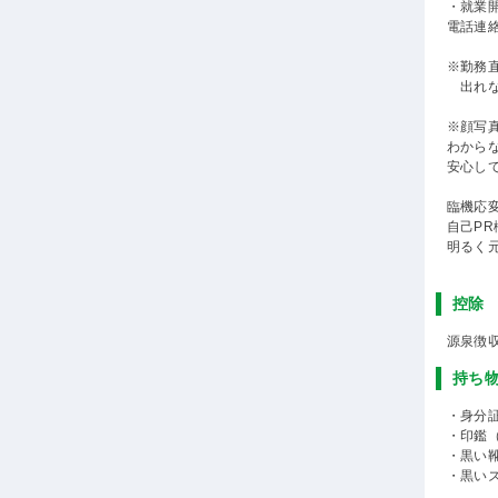
・就業
電話連
※勤務
出れな
※顔写
わから
安心し
臨機応
自己P
明るく
控除
源泉徴
持ち
・身分
・印鑑
・黒い
・黒い