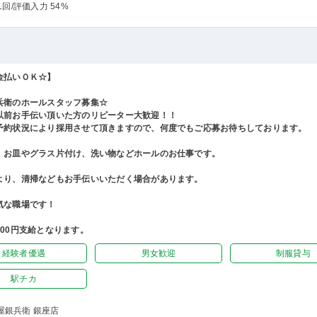
1回
/評価入力 54%
金払いＯＫ☆】
兵衛のホールスタッフ募集☆
以前お手伝い頂いた方のリピーター大歓迎！！
予約状況により採用させて頂きますので、何度でもご応募お待ちしております。
、お皿やグラス片付け、洗い物などホールのお仕事です。
より、清掃などもお手伝いいただく場合があります。
気な職場です！
500円支給となります。
経験者優遇
男女歓迎
制服貸与
駅チカ
屋銀兵衛 銀座店