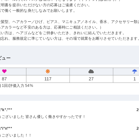
証明書を提示いただけない方の応募はご遠慮ください。
店で働く一般的な身だしなみでお願いします。
な髪型、ヘアカラー／ひげ、ピアス、マニキュア／ネイル、香水、アクセサリー類
ヘアカラーなど不安のある方は、応募時にご相談ください。）
長い方は、ヘアゴムなどをご持参いただき、きれいに結んでいただきます。
物忘れ、服務規定に準じていない方は、その場で就業をお断りさせていただきます
ビュー
87
117
27
1
 1回
/評価入力 54%
k*.***
2
うございました 皆さん優しく働きやすかったです！
i*n***
2
うございました！！