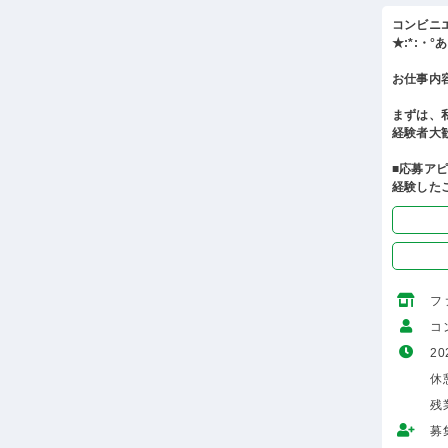
コンビニ
★:*:・
お仕事内
まずは、
経験者大
■応募ア
経験した
フ
コ
20
休
残
募