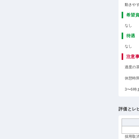
動きや
希望
なし
待遇
なし
注意
過度の
休憩時
3〜6
評価とレ
採用取消