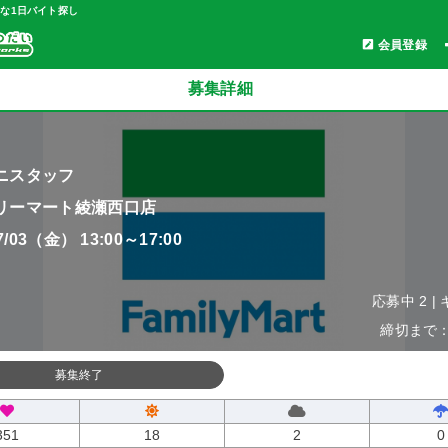
軽な1日バイト探し
会員登録
募集詳細
ニスタッフ
リーマート綾瀬西口店
07/03（金） 13:00～17:00
応募中 2 |
締切まで：0
募集終了
351
18
2
0