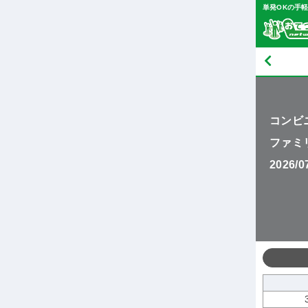
単発OKの手
コンビ
ファミ
2026/