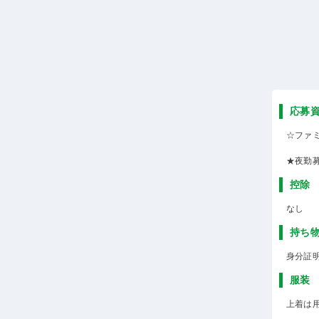
応募
☆ファ
★夜勤
控除
なし
持ち
身分証
服装
上着は