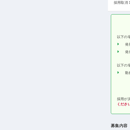
採用取消 
以下の
発
発
以下の
勤
採用が
くださ
募集内容