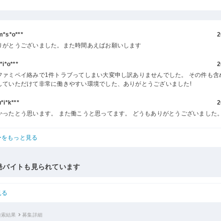
s*o***
2
りがとうございました。また時間あえばお願いします
i*o***
2
ファミペイ絡みで1件トラブってしまい大変申し訳ありませんでした。 その件も含
していただけて非常に働きやすい環境でした、ありがとうございました!
i*k***
2
かったとう思います。 また働こうと思ってます。 どうもありがとうございました
ーをもっと見る
発バイトも見られています
見る
検索結果
募集詳細