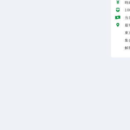
時給
1
当
最
東
集
解