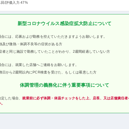
1回
/評価入力 47%
新型コロナウイルス感染症拡大防止について
場合には、応募および勤務を控えていただきますようお願いします。
熱及び微熱・体調不良等の症状がある方
症者と同じ施設で勤務していたことがわかり、2週間経過していない方
場合には、就業した店舗へご連絡をお願いします。
務日から2週間以内にPCR検査を受けた、もしくは罹患した方
体調管理の義務化に伴う重要事項について
決定した場合、
就業前に必ず体調・体温チェックをした上、店長、又は店舗責任者
い。