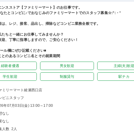
エンスストア【ファミリーマート】のお仕事です。
°あなたとコンビに♪でおなじみのファミリーマートでのスタッフ募集☆:*:・°
容は、レジ、接客、品出し、掃除などコンビニ業務全般です。
私たちと一緒にお仕事してみませんか？
歓迎、丁寧に指導しますので、ご安心ください！
ピール欄にぜひ記載ください■
ことのあるコンビニ名とその就業期間
経験者優遇
男女歓迎
主婦(夫)歓
学生歓迎
制服貸与
駅チカ
ァミリーマート綾瀬西口店
ンビニスタッフ
26年07月03日(金) 13:00～17:00
憩なし
業なし
集人数 2人