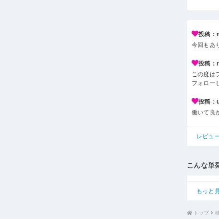
投稿：m*
今回もあ
投稿：r*
この度は
フォロー
投稿：u*
働いて良
レビュ
こんな単
もっと
トップ