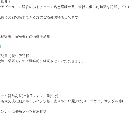
大歓迎！
時アピール」に経験のあるチェーン名と経験年数、最後に働いた時期を記載してく
元気に笑顔で接客できる方のご応募お待ちしてます！
収税額表（日額表）の丙欄を適用
物
証明書（現住所記載）
費等に必要ですので勤務前に確認させていただきます。
ーム貸与あり(半袖Tシャツ、前掛け)
ても大丈夫な動きやすいパンツ類、動きやすい履き物(スニーカー、サンダル等)
インナーに長袖シャツ着用推奨