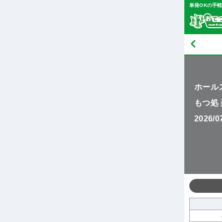
単発OKの手
ホール
もつ処 
2026/