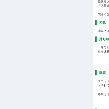
経験者
「応募
明るく
控除
源泉徴
持ち
・身分
※交通
服装
ユニフォ
・汚れ
冬場は