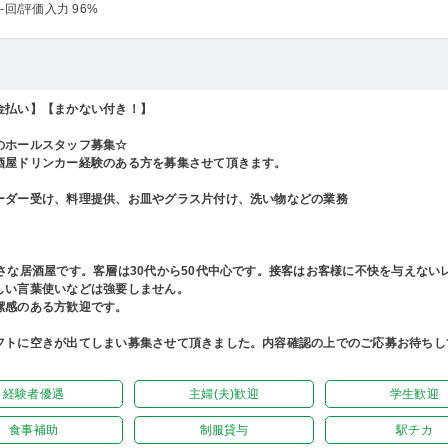
-回
/評価入力 96%
金払い】【まかない付き！】
のホールスタッフ募集☆
酒屋ドリンカー経験のある方を募集させて頂きます。
ーダー受け、料理提供、お皿やグラス片付け、洗い物などの業務
小さな居酒屋です。客層は30代から50代中心です。接客はお客様に不快を与えない
しい言葉使いなどは強要しません。
潔感のある方歓迎です。
フトに空きが出てしまい募集させて頂きました。内容確認の上でのご応募お待ちし
経験者優遇
主婦(夫)歓迎
学生歓迎
食事補助
制服貸与
駅チカ