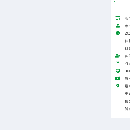
も
ホ
20
休
残
募
時給
8
当
最
東
集
解