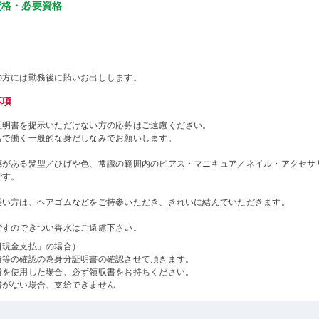
資格・必要資格
の方には勤務後に賄いお出しします。
事項
証明書を提示いただけない方の応募はご遠慮ください。
店で働く一般的な身だしなみでお願いします。
感がある髪型／ひげや色、常識の範囲内のピアス・マニキュア／ネイル・アクセサ
です。
長い方は、ヘアゴムなどをご持参いただき、きれいに結んでいただきます。
ですのできつい香水はご遠慮下さい。
日現金支払」の場合）
費等の確認の為身分証明書の確認させて頂きます。
費を使用した場合、必ず領収書をお持ちください。
書がない場合、支給できません