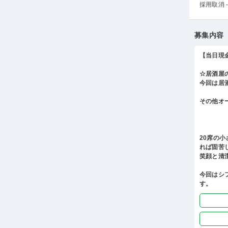
採用取消 -
募集内容
【当日現
☆居酒屋
今回は居
その他オ
20席の
れば固苦
笑顔と清
今回はシ
す。