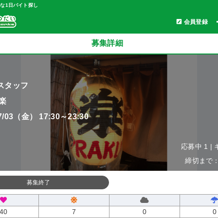
軽な1日バイト探し
会員登録
募集詳細
スタッフ
楽
07/03（金） 17:30～23:30
応募中 1 |
締切まで：0
募集終了
40
7
0
0