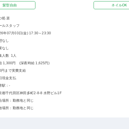
髪型自由
ネイルOK
つ処 楽
ールスタッフ
26年07月03日(金) 17:30～23:30
憩なし
業なし
集人数 1人
 1,300円 (深夜時給 1,625円)
00円まで実費支給
日現金支払
寄駅：-
京都千代田区神田多町2-8-8 水野ビル1F
合場所：勤務地と同じ
散場所：勤務地と同じ