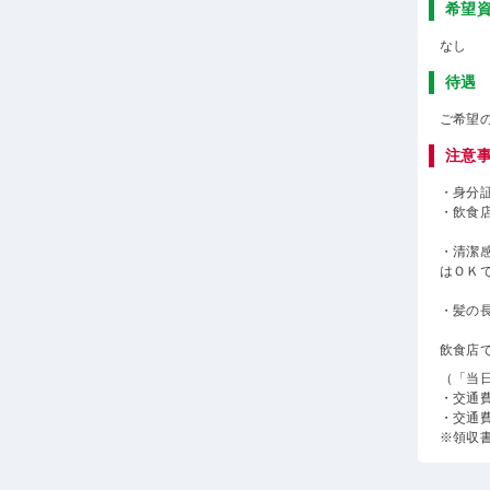
希望
なし
待遇
ご希望
注意
・身分
・飲食
・清潔
はＯＫ
・髪の
飲食店
（「当
・交通
・交通
※領収