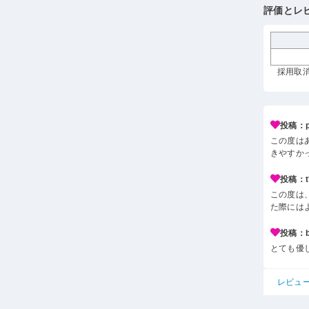
評価とレ
採用取消 
投稿：p*
この度は
きやすか
投稿：t*
この度は
た際には
投稿：b*
とても優
レビュ