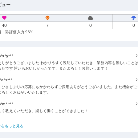
ビュー
40
7
0
0
--回
/評価入力 96%
x*y***
2
ありがとうございました わかりやすく説明していただき、業務内容も難しいこと
ったです 賄いもおいしかったです、またよろしくお願いします！
e*s***
2
、ひさしぶりの応募にもかかわらずご採用ありがとうございました。また機会がご
よろしくおねがいいたします。
m*.***
2
しく教えていただき、楽しく働くことができました！
ーをもっと見る