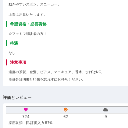
動きやすいズボン、スニーカー。
上着は用意いたします。
希望資格・必要資格
☆ファミマ経験者の方！
待遇
なし
注意事項
過度の茶髪、金髪、ピアス、マニキュア、香水、ひげはNG。
※身分証明書と印鑑を忘れずにお持ちください。
評価とレビュー
724
62
9
採用取消 --回
/評価入力 57%