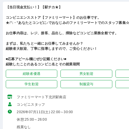
【当日現金支払い！】【駅チカ★】
コンビニエンスストア【ファミリーマート】のお仕事です。
★:*:・°あなたとコンビに♪でおなじみのファミリーマートでのスタッフ募集☆:
お仕事内容は、レジ、接客、品出し、掃除などコンビニ業務全般です。
まずは、私たちと一緒にお仕事してみませんか？
経験者大歓迎、丁寧に指導しますので、ご安心ください！
■応募アピール欄にぜひ記載ください■
経験したことのあるコンビニ名とその就業期間
経験者優遇
男女歓迎
学生歓迎
制服貸与
ファミリーマート下北沢駅南店
コンビニスタッフ
2026年07月11日(土) 22:00～30:00
休憩:25:00～26:00
残業なし