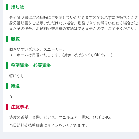
持ち物
身分証明書はご来店時にご提示していただきますので忘れずにお持ちくださ
身分証明書をご提示いただけない場合、勤務できずお帰りいただく場合がご
またその場合、お給料や交通費の支給はできませんので、ご了承ください。
服装
動きやすいズボン、スニーカー。
ユニホームは用意いたします。(持参いただいてもOKです！)
希望資格・必要資格
特になし
待遇
なし
注意事項
過度の茶髪、金髪、ピアス、マニキュア、香水、ひげはNG。
当日給料支払明細書にサインをいただきます。