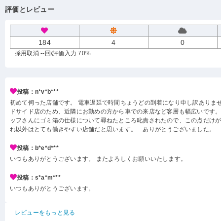
評価とレビュー
184
4
0
採用取消 --回
/評価入力 70%
投稿：n*v*b***
初めて伺った店舗です。 電車遅延で時間ちょうどの到着になり申し訳ありませ
ドサイド店のため、近隣にお勤めの方から車での来店など客層も幅広いです。
ッフさんにゴミ箱の仕様について尋ねたところ叱責されたので、この点だけ
れ以外はとても働きやすい店舗だと思います。 ありがとうございました。
投稿：b*e*d***
いつもありがとうございます。 またよろしくお願いいたします。
投稿：s*a*m***
いつもありがとうございます。
レビューをもっと見る