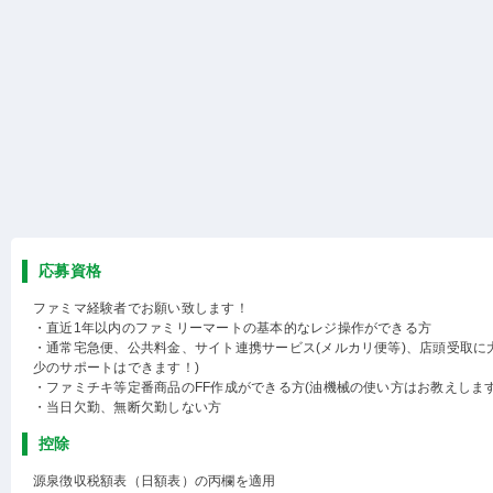
応募資格
ファミマ経験者でお願い致します！
・直近1年以内のファミリーマートの基本的なレジ操作ができる方
・通常宅急便、公共料金、サイト連携サービス(メルカリ便等)、店頭受取に
少のサポートはできます！)
・ファミチキ等定番商品のFF作成ができる方(油機械の使い方はお教えします
・当日欠勤、無断欠勤しない方
控除
源泉徴収税額表（日額表）の丙欄を適用