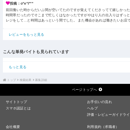
投稿：o*e*i***
前回働いた時からだいぶ間が空いてたのですが覚えてくださってて嬉しかった
時間帯だったのでそこまで忙しくはなかったですがやはり人の出入りはずっと
レジをして…と時間はあっという間でした。 また機会があれば働きたいお店
レビューをもっと見る
こんな単発バイトも見られています
もっと見る
トップ
検索結果
募集詳細
ページトップへ
サイトトップ
お手伝いの流れ
スマホ認証とは
ヘルプ
評価・レビューガイドライ
会社概要
利用規約（求職者）