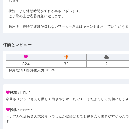
します。
状況により休憩時間がずれる事もございます。
ご了承の上ご応募お願い致します。
採用後、長時間連絡が取れないワーカーさんはキャンセルさせていただきま
評価とレビュー
524
32
2
採用取消 1回
/評価入力 100%
投稿：i*l*b***
今回もスタッフさんも優しく働きやすかったです。またよろしくお願いしま
投稿：i*l*b***
トラブルで店長さん大変そうでしたが勤務はとても動き安く働きやすかった
す。