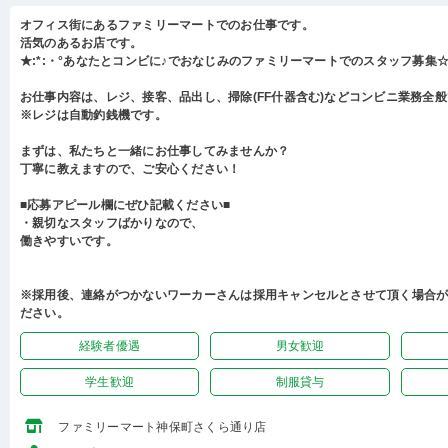
オフィス街にあるファミリーマートでのお仕事です。
活気のあるお店です。
★:*:・°あなたとコンビに♪でおなじみのファミリーマートでのスタッフ募集☆:
お仕事内容は、レジ、接客、品出し、掃除(FF什器含む)などコンビニ業務全
※レジは自動釣銭機です。
まずは、私たちと一緒にお仕事してみませんか？
丁寧に教えますので、ご安心ください！
■応募アピール欄にぜひ記載ください■
・親切なスタッフばかりなので、
働きやすいです。
※採用後、連絡がつかないワーカーさんは採用キャンセルとさせて頂く場合
ださい。
経験者優遇
男女歓迎
学生歓迎
制服貸与
ファミリーマート神保町さくら通り店