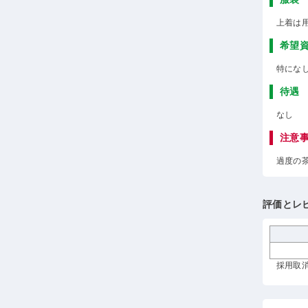
上着は
希望
特にな
待遇
なし
注意
過度の
評価とレ
採用取消