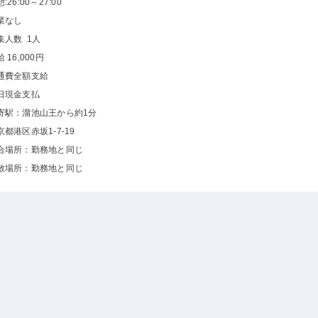
:26:00～27:00
業なし
集人数 1人
 16,000円
通費全額支給
日現金支払
寄駅：溜池山王から約1分
京都港区赤坂1-7-19
合場所：勤務地と同じ
散場所：勤務地と同じ