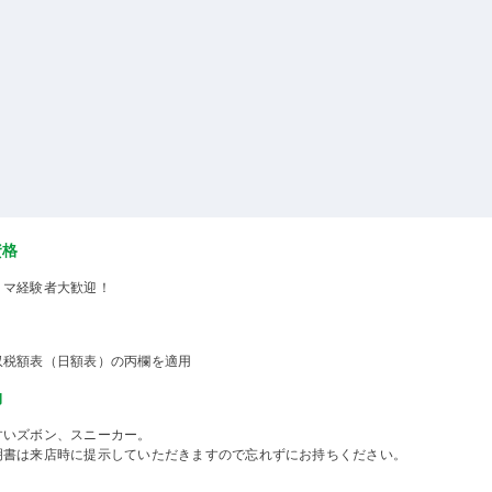
資格
ミマ経験者大歓迎！
収税額表（日額表）の丙欄を適用
物
すいズボン、スニーカー。
明書は来店時に提示していただきますので忘れずにお持ちください。