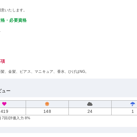
用意いたします。
資格・必要資格
し
事項
茶髪、金髪、ピアス、マニキュア、香水、ひげはNG。
ビュー
419
148
24
1
 7回
/評価入力 8%