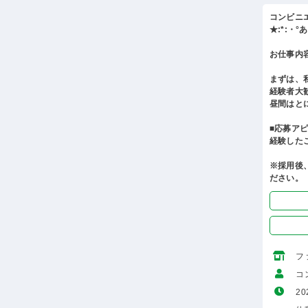
コンビニ
★:*:・
お仕事内
まずは、
経験者大
昼間はと
■応募ア
経験した
※採用後
ださい。
フ
コ
20