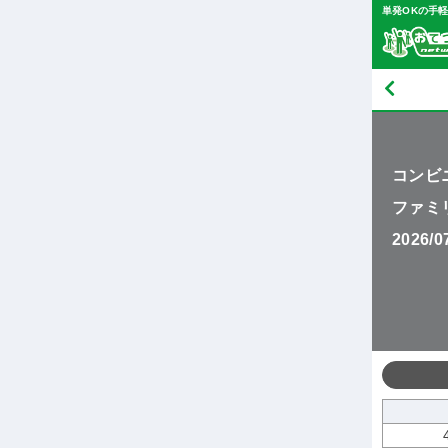
単発OKの手
コンビ
ファミ
2026/