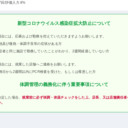
7回
/評価入力 8%
新型コロナウイルス感染症拡大防止について
場合には、応募および勤務を控えていただきますようお願いします。
熱及び微熱・体調不良等の症状がある方
症者と同じ施設で勤務していたことがわかり、2週間経過していない方
場合には、就業した店舗へご連絡をお願いします。
務日から2週間以内にPCR検査を受けた、もしくは罹患した方
体調管理の義務化に伴う重要事項について
決定した場合、
就業前に必ず体調・体温チェックをした上、店長、又は店舗責任者
い。