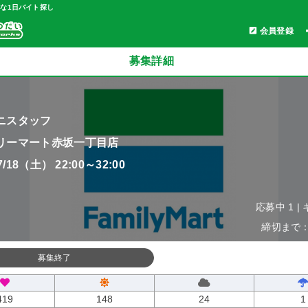
軽な1日バイト探し
会員登録
募集詳細
ニスタッフ
リーマート赤坂一丁目店
07/18（土） 22:00～32:00
応募中 1 |
締切まで：0
募集終了
419
148
24
1