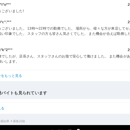
i*o***
2
うございました!
c*.***
2
うございました。 13時〜22時での勤務でした。 場所がら、様々な方が来店してセ
高い印象でした。 スタッフの方も皆さん気さくでした。 また機会が合えば勤務し
k*2***
2
務でしたが、店長さん、スタッフさんのお陰で安心して働けました。 また機会が
願いします。
ーをもっと見る
発バイトも見られています
見る
検索結果
募集詳細