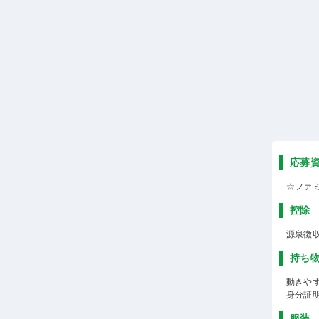
応募
☆ファ
控除
源泉徴
持ち
動きや
身分証
服装