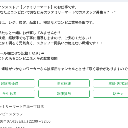
エンスストア【ファミリーマート】のお仕事です。
°あなたとコンビに♪でおなじみのファミリーマートでのスタッフ募集☆:*:・°
容は、レジ、接客、品出し、掃除などコンビニ業務全般です。
私たちと一緒にお仕事してみませんか？
歓迎、経験薄でも丁寧に指導しますので、ご安心ください！
にかく明るく元気良く、スタッフ一同笑いの絶えない職場です！！
ピール欄にぜひ記載ください■
ことのあるコンビニ名とその就業期間
、連絡がつかないワーカーさんは採用キャンセルとさせて頂く場合がありますので
経験者優遇
男女歓迎
主婦(夫)歓
学生歓迎
制服貸与
駅チカ
ァミリーマート赤坂一丁目店
ンビニスタッフ
26年07月18日(土) 22:00～32:00