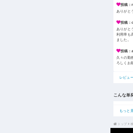
投稿：r*
ありがと
投稿：o*
ありがと
利用率も
ました。
投稿：a*
久々の勤
ろしくお
レビュ
こんな単
もっと
トップ