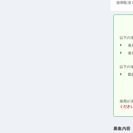
採用取消 
以下の
発
発
以下の
勤
採用が
くださ
募集内容