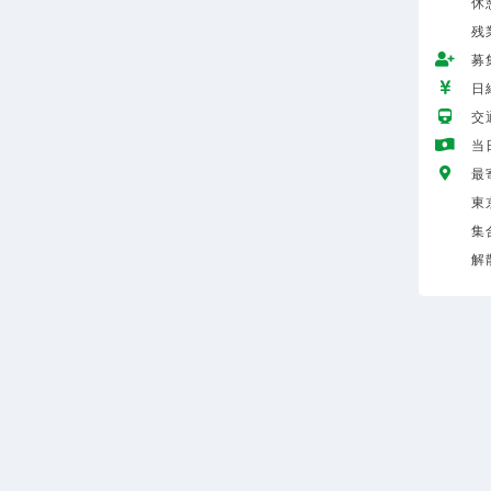
休憩
残
募
日給
交
当
最
東
集
解