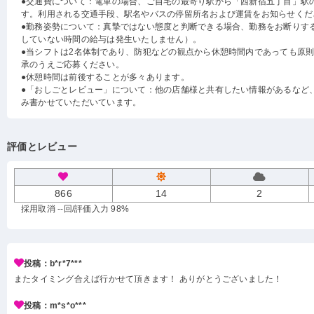
●交通費について：電車の場合、ご自宅の最寄り駅から「西新宿五丁目」駅
す。利用される交通手段、駅名やバスの停留所名および運賃をお知らせくだ
●勤務姿勢について：真摯ではない態度と判断できる場合、勤務をお断りす
していない時間の給与は発生いたしません）。
●当シフトは2名体制であり、防犯などの観点から休憩時間内であっても原
承のうえご応募ください。
●休憩時間は前後することが多々あります。
●「おしごとレビュー」について：他の店舗様と共有したい情報があるなど
み書かせていただいています。
評価とレビュー
866
14
2
採用取消 --回
/評価入力 98%
投稿：b*r*7***
またタイミング合えば行かせて頂きます！ ありがとうございました！
投稿：m*s*o***