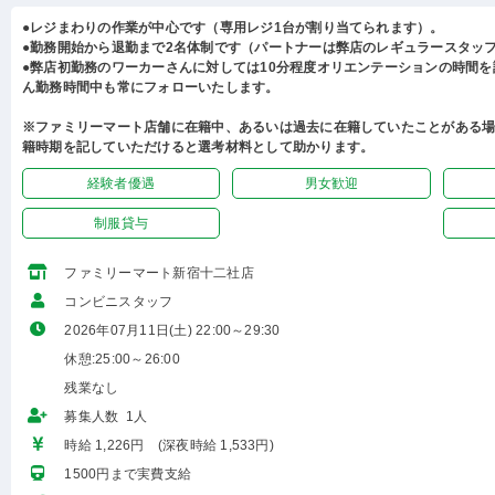
●レジまわりの作業が中心です（専用レジ1台が割り当てられます）。
●勤務開始から退勤まで2名体制です（パートナーは弊店のレギュラースタッ
●弊店初勤務のワーカーさんに対しては10分程度オリエンテーションの時間
ん勤務時間中も常にフォローいたします。
※ファミリーマート店舗に在籍中、あるいは過去に在籍していたことがある
籍時期を記していただけると選考材料として助かります。
経験者優遇
男女歓迎
制服貸与
ファミリーマート新宿十二社店
コンビニスタッフ
2026年07月11日(土) 22:00～29:30
休憩:25:00～26:00
残業なし
募集人数 1人
時給 1,226円 (深夜時給 1,533円)
1500円まで実費支給