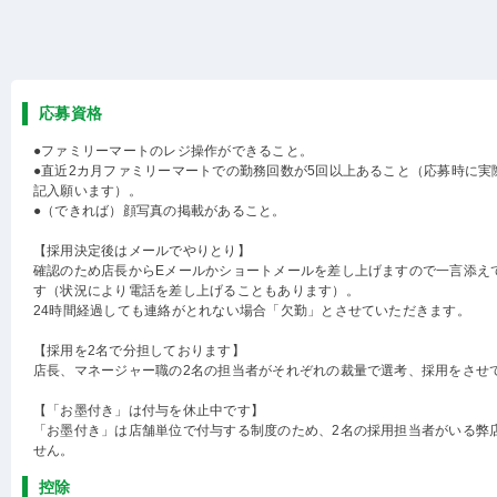
応募資格
●ファミリーマートのレジ操作ができること。
●直近2カ月ファミリーマートでの勤務回数が5回以上あること（応募時に実
記入願います）。
●（できれば）顔写真の掲載があること。
【採用決定後はメールでやりとり】
確認のため店長からEメールかショートメールを差し上げますので一言添え
す（状況により電話を差し上げることもあります）。
24時間経過しても連絡がとれない場合「欠勤」とさせていただきます。
【採用を2名で分担しております】
店長、マネージャー職の2名の担当者がそれぞれの裁量で選考、採用をさせ
【「お墨付き」は付与を休止中です】
「お墨付き」は店舗単位で付与する制度のため、2名の採用担当者がいる弊
せん。
控除