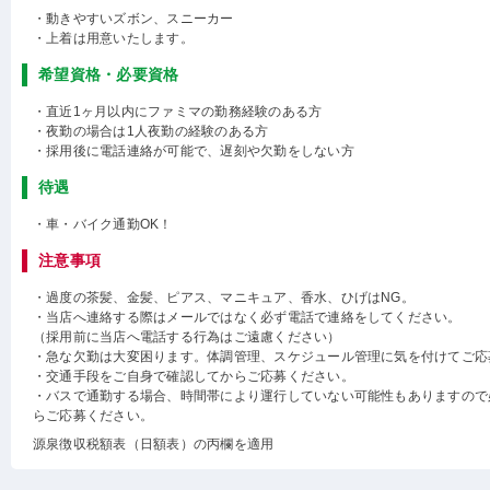
・動きやすいズボン、スニーカー
・上着は用意いたします。
希望資格・必要資格
・直近1ヶ月以内にファミマの勤務経験のある方
・夜勤の場合は1人夜勤の経験のある方
・採用後に電話連絡が可能で、遅刻や欠勤をしない方
待遇
・車・バイク通勤OK！
注意事項
・過度の茶髪、金髪、ピアス、マニキュア、香水、ひげはNG。
・当店へ連絡する際はメールではなく必ず電話で連絡をしてください。
（採用前に当店へ電話する行為はご遠慮ください）
・急な欠勤は大変困ります。体調管理、スケジュール管理に気を付けてご応
・交通手段をご自身で確認してからご応募ください。
・バスで通勤する場合、時間帯により運行していない可能性もありますので
らご応募ください。
源泉徴収税額表（日額表）の丙欄を適用