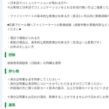
＜日本語でコミュニケーションが取れる方!!＞
※お客様と日本語でコミュニケーションをとれる自信の無い方はご遠慮くだ
・ファミリーマートの基本的な業務が出来る方（直近1ヶ月以内に勤務経験
■応募アピール欄へファミリーマートの勤務経験（経験年数や業務内容など
ください■
・電話で連絡がとれる方
・夜勤の場合は、基本的な夜勤業務が出来る方（当店は一人夜勤です）
・お休みをしない方
控除
源泉徴収税額表（日額表）の丙欄を適用
持ち物
＜身分証明書を必ず持参してください＞
・身分証明書は来店時にコピーさせていただきますのでご了承ください
・外国籍の方に限り在留カード原本の提示、および在留カードをコピーさせ
※身分証明書をお忘れの場合、勤務することができませんので忘れずにお持
服装