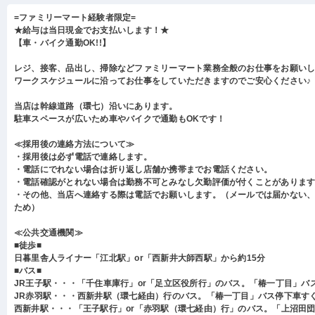
=ファミリーマート経験者限定=
★給与は当日現金でお支払いします！★
【車・バイク通勤OK!!】
レジ、接客、品出し、掃除などファミリーマート業務全般のお仕事をお願い
ワークスケジュールに沿ってお仕事をしていただきますのでご安心ください♪
当店は幹線道路（環七）沿いにあります。
駐車スペースが広いため車やバイクで通勤もOKです！
≪採用後の連絡方法について≫
・採用後は必ず電話で連絡します。
・電話にでれない場合は折り返し店舗か携帯までお電話ください。
・電話確認がとれない場合は勤務不可とみなし欠勤評価が付くことがありま
・その他、当店へ連絡する際は電話でお願いします。（メールでは届かない
ため）
≪公共交通機関≫
■徒歩■
日暮里舎人ライナー「江北駅」or「西新井大師西駅」から約15分
■バス■
JR王子駅・・・「千住車庫行」or「足立区役所行」のバス。「椿一丁目」バ
JR赤羽駅・・・西新井駅（環七経由）行のバス。「椿一丁目」バス停下車す
西新井駅・・・「王子駅行」or「赤羽駅（環七経由）行」のバス。「上沼田