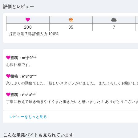
評価とレビュー
208
35
7
採用取消 7回
/評価入力 100%
投稿：m*j*9***
お疲れ様です。
投稿：e*8*d***
久しぶりの勤務でした。 新しいスタッフがいました。 またよろしくお願いし
投稿：t*s*u***
丁寧に教えて頂き働きやすくまた働きたいと思いました！ ありがとうござい
レビューをもっと見る
こんな単発バイトも見られています