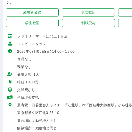
ぐ。
経験者優遇
男女歓迎
学生歓迎
制服貸与
ファミリーマート江北三丁目店
コンビニスタッフ
2026年07月05日(日) 14:00～19:00
休憩なし
残業なし
募集人数 1人
時給 1,400円
交通費なし
当日現金支払
最寄駅：日暮里舎人ライナー「江北駅」or「西新井大師西駅」から徒歩
東京都足立区江北3-36-10
集合場所：勤務地と同じ
解散場所：勤務地と同じ