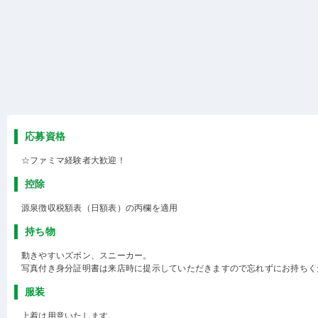
応募資格
☆ファミマ経験者大歓迎！
控除
源泉徴収税額表（日額表）の丙欄を適用
持ち物
動きやすいズボン、スニーカー。
写真付き身分証明書は来店時に提示していただきますので忘れずにお持ちく
服装
上着は用意いたします。