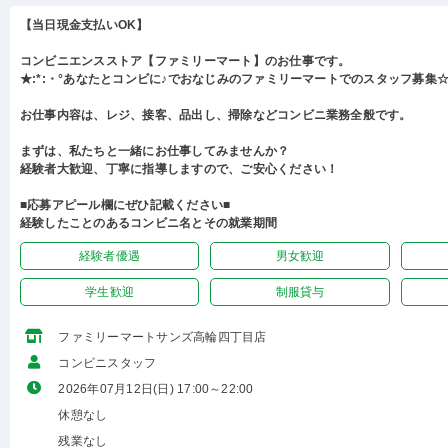
【当日現金支払いOK】
コンビニエンスストア【ファミリーマート】のお仕事です。
★:*:・°あなたとコンビに♪でおなじみのファミリーマートでのスタッフ募集☆:
お仕事内容は、レジ、接客、品出し、掃除などコンビニ業務全般です。
まずは、私たちと一緒にお仕事してみませんか？
経験者大歓迎、丁寧に指導しますので、ご安心ください！
■応募アピール欄にぜひ記載ください■
経験したことのあるコンビニ名とその就業期間
経験者優遇
男女歓迎
学生歓迎
制服貸与
ファミリーマートサンズ高輪四丁目店
コンビニスタッフ
2026年07月12日(日) 17:00～22:00
休憩なし
残業なし