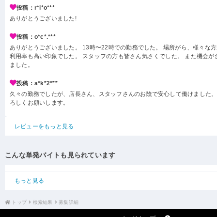
投稿：r*i*o***
ありがとうございました!
投稿：o*c*.***
ありがとうございました。 13時〜22時での勤務でした。 場所がら、様々な
利用率も高い印象でした。 スタッフの方も皆さん気さくでした。 また機会が
ました。
投稿：a*k*2***
久々の勤務でしたが、店長さん、スタッフさんのお陰で安心して働けました。
ろしくお願いします。
レビューをもっと見る
こんな単発バイトも見られています
もっと見る
トップ
検索結果
募集詳細