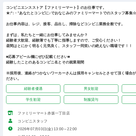
コンビニエンスストア【ファミリーマート】のお仕事です。
★:*:・°あなたとコンビに♪でおなじみのファミリーマートでのスタッフ募集☆:
お仕事内容は、レジ、接客、品出し、掃除などコンビニ業務全般です。
まずは、私たちと一緒にお仕事してみませんか？
経験者大歓迎、経験薄でも丁寧に指導しますので、ご安心ください！
昼間はとにかく明るく元気良く、スタッフ一同笑いの絶えない職場です！！
■応募アピール欄にぜひ記載ください■
経験したことのあるコンビニ名とその就業期間
※採用後、連絡がつかないワーカーさんは採用キャンセルとさせて頂く場合
ださい。
経験者優遇
男女歓迎
学生歓迎
制服貸与
ファミリーマート赤坂一丁目店
コンビニスタッフ
2026年07月03日(金) 13:00～22:00