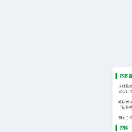
応募
未経験
安心し
経験者
「応募
明るく
控除