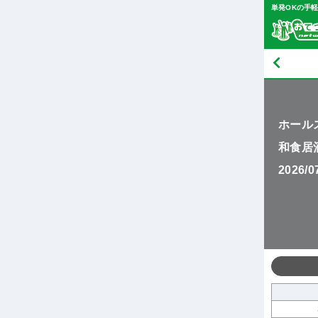
単発OKの手
ホール
和食居
2026/