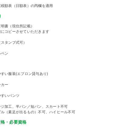
収税額表（日額表）の丙欄を適用
物
証明書（現住所記載）
前にコピーさせていただきます
（スタンプ式可）
ルペン
すい服装(エプロン貸与あり)
ーカー
やすいパンツ
ージ加工、半パン／短パン、スカート不可
ダル（素足が出るもの）不可、ハイヒール不可
資格・必要資格