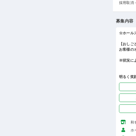
採用取消 -
募集内容
☆ホール
【おしご
お客様の
※状況に
明るく笑
和
ホ