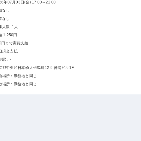
26年07月03日(金) 17:00～22:00
憩なし
業なし
集人数 1人
 1,250円
00円まで実費支給
日現金支払
寄駅：-
京都中央区日本橋大伝馬町12-9 神浦ビル1F
合場所：勤務地と同じ
散場所：勤務地と同じ