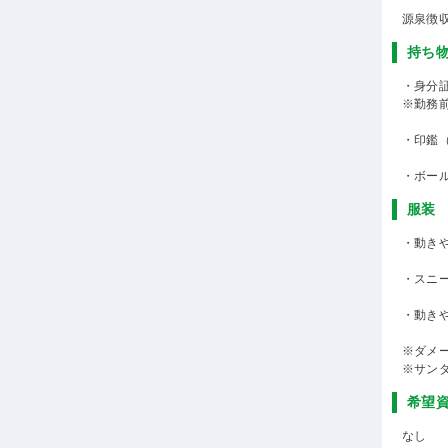
源泉徴
持ち
・身分
※勤務
・印鑑
・ボー
服装
・動きや
・スニ
・動き
※ダメ
※サン
希望
なし