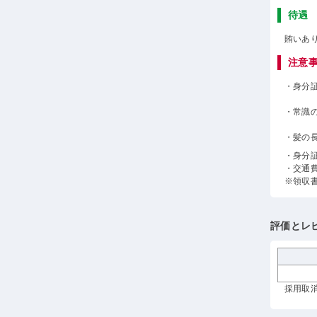
待遇
賄いあ
注意
・身分
・常識
・髪の
・身分
・交通
※領収
評価とレ
採用取消 