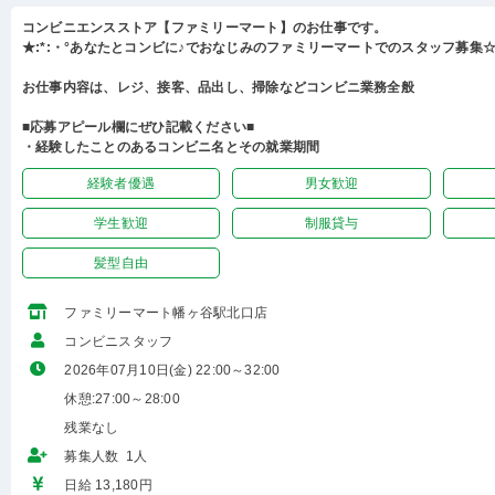
コンビニエンスストア【ファミリーマート】のお仕事です。
★:*:・°あなたとコンビに♪でおなじみのファミリーマートでのスタッフ募集☆:
お仕事内容は、レジ、接客、品出し、掃除などコンビニ業務全般
■応募アピール欄にぜひ記載ください■
・経験したことのあるコンビニ名とその就業期間
経験者優遇
男女歓迎
学生歓迎
制服貸与
髪型自由
ファミリーマート幡ヶ谷駅北口店
コンビニスタッフ
2026年07月10日(金) 22:00～32:00
休憩:27:00～28:00
残業なし
募集人数 1人
日給 13,180円