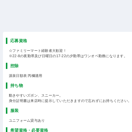
応募資格
☆ファミリーマート経験者大歓迎！
※22-8の夜勤帯及び日曜日の17-22の夕勤帯はワンオペ勤務になります。
控除
源泉日額表 丙欄適用
持ち物
動きやすいズボン、スニーカー。
身分証明書は来店時に提示していただきますので忘れずにお持ちください。
服装
ユニフォーム貸与あり
希望資格・必要資格