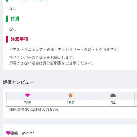
なし
待遇
なし
注意事項
ピアス・マニキュア・香水・アクセサリー・金髪・ヒゲＮＧです。
マイナンバーのご提示をお願いします。
用意できない場合は身分証明書をご提示ください。
評価とレビュー
709
150
34
採用取消 30回
/評価入力 87%
投稿：p*-*l***