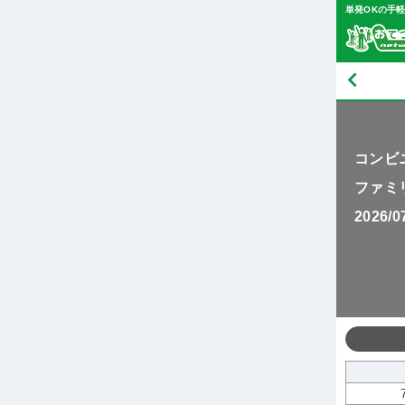
単発OKの手
コンビ
ファミ
2026/