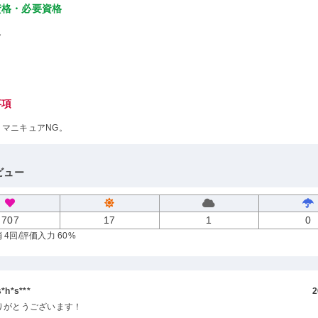
資格・必要資格
し
事項
、マニキュアNG。
ビュー
707
17
1
0
 4回
/評価入力 60%
h*s***
2
りがとうございます！