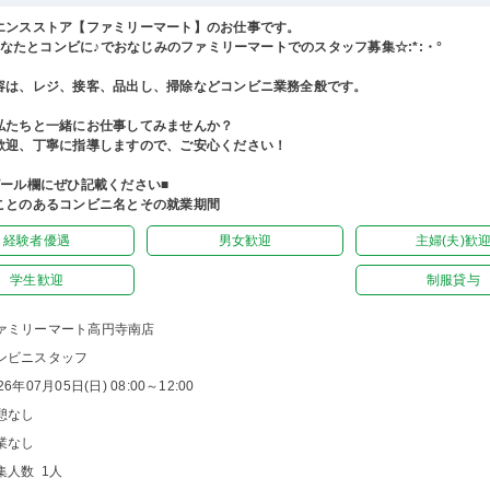
エンスストア【ファミリーマート】のお仕事です。
°あなたとコンビに♪でおなじみのファミリーマートでのスタッフ募集☆:*:・°
容は、レジ、接客、品出し、掃除などコンビニ業務全般です。
私たちと一緒にお仕事してみませんか？
歓迎、丁寧に指導しますので、ご安心ください！
ピール欄にぜひ記載ください■
ことのあるコンビニ名とその就業期間
経験者優遇
男女歓迎
主婦(夫)歓
学生歓迎
制服貸与
ァミリーマート高円寺南店
ンビニスタッフ
26年07月05日(日) 08:00～12:00
憩なし
業なし
集人数 1人