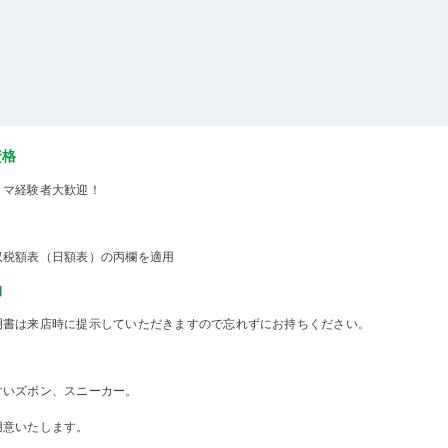
資格
ミマ経験者大歓迎！
収税額表（日額表）の丙欄を適用
物
明書は来店時に提示していただきますので忘れずにお持ちください。
すいズボン、スニーカー。
用意いたします。