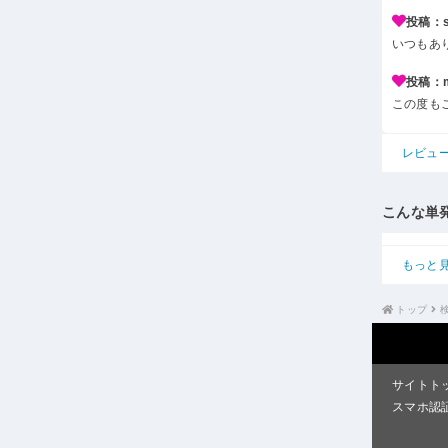
投稿：s*
いつもあ
投稿：m*
この度も
レビュ
こんな単
もっと
トップ
サイトト
スマホ認