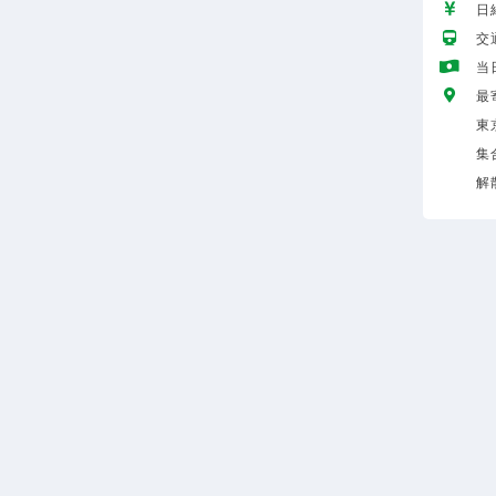
日給
交
当
最
東
集
解