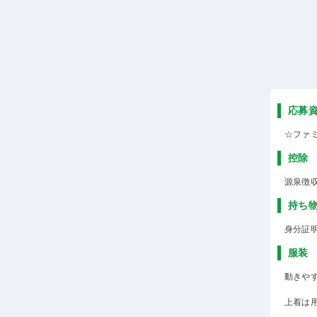
応募
☆ファ
控除
源泉徴
持ち
身分証
服装
動きや
上着は