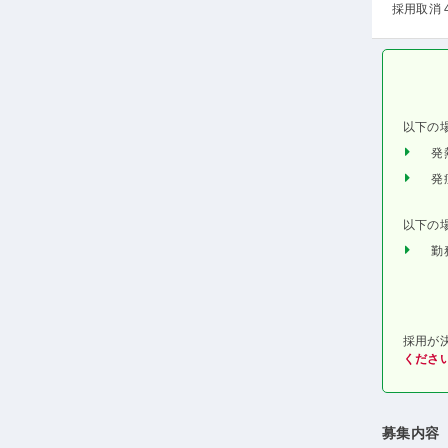
採用取消 
以下の
発
発
以下の
勤
採用が
くださ
募集内容