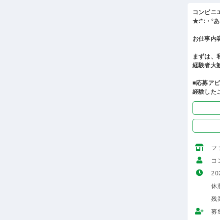
コンビニ
★:*:・
お仕事内
まずは、
経験者大
■応募ア
経験した
フ
コ
20
休
残
募