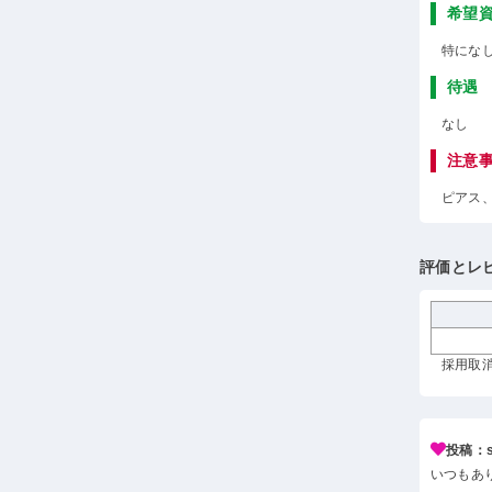
希望
特にな
待遇
なし
注意
ピアス
評価とレ
採用取消
投稿：s*
いつもあ