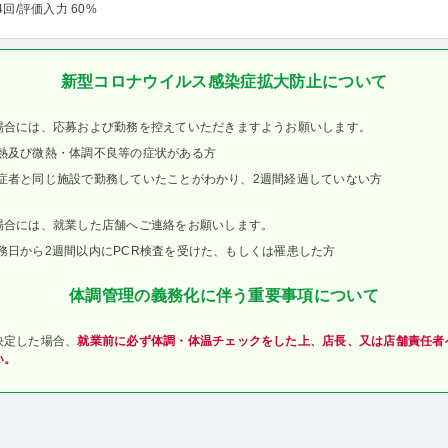
4回
/評価入力 60%
新型コロナウイルス感染症拡大防止について
場合には、応募および勤務を控えていただきますようお願いします。
熱及び微熱・体調不良等の症状がある方
症者と同じ施設で勤務していたことがわかり、2週間経過していない方
場合には、就業した店舗へご連絡をお願いします。
務日から2週間以内にPCR検査を受けた、もしくは罹患した方
体調管理の義務化に伴う重要事項について
決定した場合、
就業前に必ず体調・体温チェックをした上、店長、又は店舗責任者
い。