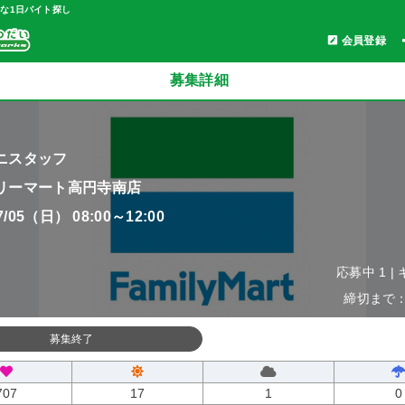
軽な1日バイト探し
会員登録
募集詳細
ニスタッフ
リーマート高円寺南店
07/05（日） 08:00～12:00
応募中 1 |
締切まで：0
募集終了
707
17
1
0