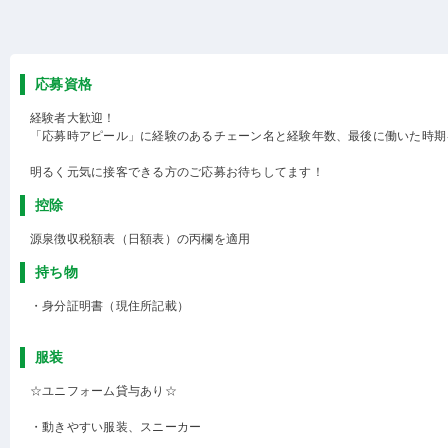
応募資格
経験者大歓迎！
「応募時アピール」に経験のあるチェーン名と経験年数、最後に働いた時期
明るく元気に接客できる方のご応募お待ちしてます！
控除
源泉徴収税額表（日額表）の丙欄を適用
持ち物
・身分証明書（現住所記載）
服装
☆ユニフォーム貸与あり☆
・動きやすい服装、スニーカー