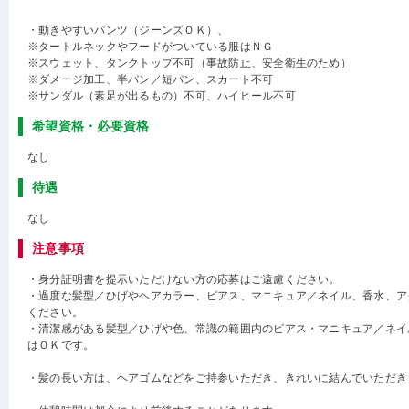
・動きやすいパンツ（ジーンズＯＫ）、
※タートルネックやフードがついている服はＮＧ
※スウェット、タンクトップ不可（事故防止、安全衛生のため）
※ダメージ加工、半パン／短パン、スカート不可
※サンダル（素足が出るもの）不可、ハイヒール不可
希望資格・必要資格
なし
待遇
なし
注意事項
・身分証明書を提示いただけない方の応募はご遠慮ください。
・過度な髪型／ひげやヘアカラー、ピアス、マニキュア／ネイル、香水、ア
ください。
・清潔感がある髪型／ひげや色、常識の範囲内のピアス・マニキュア／ネイ
はＯＫです。
・髪の長い方は、ヘアゴムなどをご持参いただき、きれいに結んでいただき