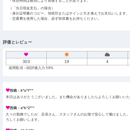
・休憩時間は都合により前後することがあります。
（「当日現金支払」の場合）
・身分証明書のコピー、領収印またはサインと引き換えでお支払いします。
・交通費を使用した場合、必ず領収書をお持ちください。
評価とレビュー
303
19
4
採用取消 --回
/評価入力 59%
投稿：k*u*i***
本日はありがとうございました。また機会がありましたらよろしくお願いい
投稿：a*k*2***
久々の勤務でしたが、店長さん、スタッフさんのお陰で安心して働けました。
ろしくお願いします。