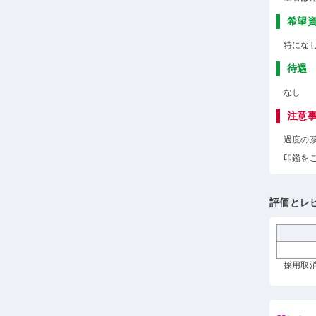
希望
特にな
待遇
なし
注意
過度の
印鑑を
評価とレ
採用取消 