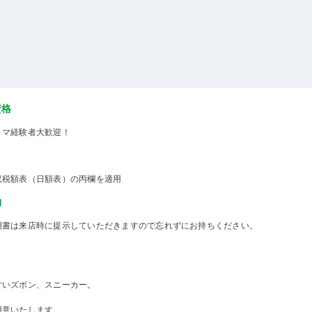
資格
ミマ経験者大歓迎！
収税額表（日額表）の丙欄を適用
物
明書は来店時に提示していただきますので忘れずにお持ちください。
すいズボン、スニーカー。
用意いたします。