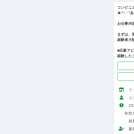
コンビニ
★:*:・
お仕事内
まずは、
経験者大
■応募ア
経験した
フ
コ
20
休憩:1
残
募