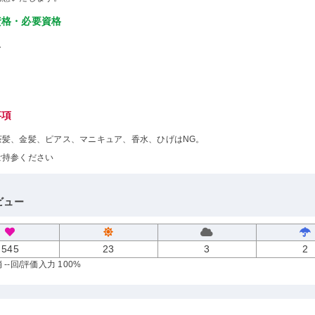
資格・必要資格
し
事項
茶髪、金髪、ピアス、マニキュア、香水、ひげはNG。
ご持参ください
ビュー
545
23
3
2
--回
/評価入力 100%