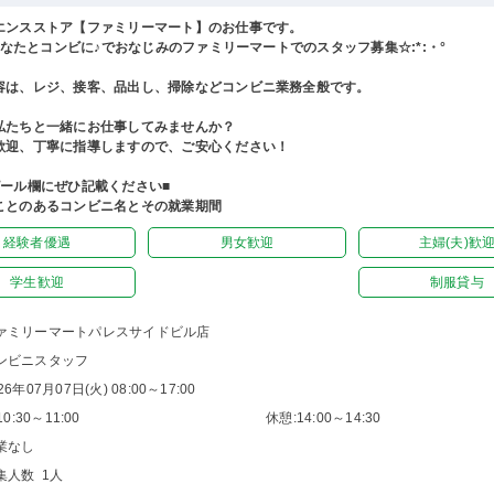
エンスストア【ファミリーマート】のお仕事です。
°あなたとコンビに♪でおなじみのファミリーマートでのスタッフ募集☆:*:・°
容は、レジ、接客、品出し、掃除などコンビニ業務全般です。
私たちと一緒にお仕事してみませんか？
歓迎、丁寧に指導しますので、ご安心ください！
ピール欄にぜひ記載ください■
ことのあるコンビニ名とその就業期間
経験者優遇
男女歓迎
主婦(夫)歓
学生歓迎
制服貸与
ァミリーマートパレスサイドビル店
ンビニスタッフ
26年07月07日(火) 08:00～17:00
0:30～11:00
休憩:14:00～14:30
業なし
集人数 1人