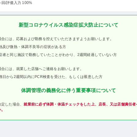
-回
/評価入力 100%
新型コロナウイルス感染症拡大防止について
場合には、応募および勤務を控えていただきますようお願いします。
熱及び微熱・体調不良等の症状がある方
症者と同じ施設で勤務していたことがわかり、2週間経過していない方
場合には、就業した店舗へご連絡をお願いします。
務日から2週間以内にPCR検査を受けた、もしくは罹患した方
体調管理の義務化に伴う重要事項について
決定した場合、
就業前に必ず体調・体温チェックをした上、店長、又は店舗責任者
い。