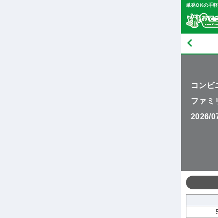
単発OKの手
コンビ
ファミ
2026/