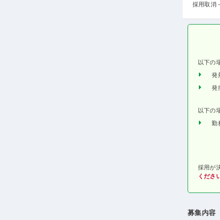
採用取消 -
以下の
発
発
以下の
勤
採用が
くださ
募集内容