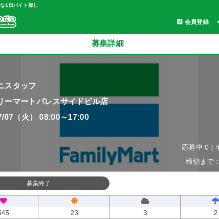
軽な1日バイト探し
会員登録
募集詳細
ニスタッフ
リーマートパレスサイドビル店
07/07（火） 08:00～17:00
応募中 0 |
締切まで：0
募集終了
545
23
3
2