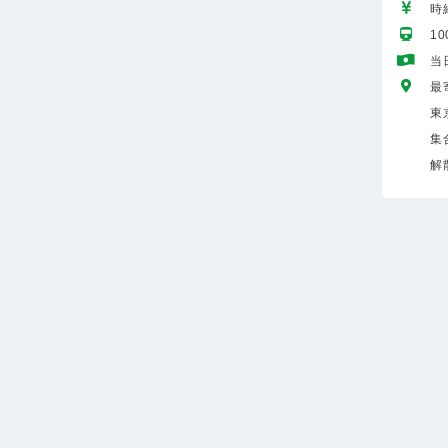
時給
1
当
最
東
集
解