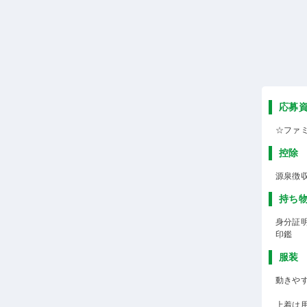
応募
☆ファ
控除
源泉徴
持ち
身分証
印鑑
服装
動きや
上着は