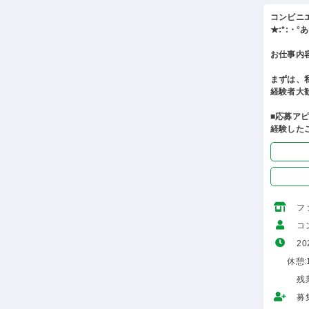
コンビニ
★:*:・
お仕事内
まずは、
経験者大
■応募ア
経験した
フ
コ
20
休憩:1
残
募