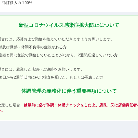
-回
/評価入力 100%
新型コロナウイルス感染症拡大防止について
場合には、応募および勤務を控えていただきますようお願いします。
熱及び微熱・体調不良等の症状がある方
症者と同じ施設で勤務していたことがわかり、2週間経過していない方
場合には、就業した店舗へご連絡をお願いします。
務日から2週間以内にPCR検査を受けた、もしくは罹患した方
体調管理の義務化に伴う重要事項について
決定した場合、
就業前に必ず体調・体温チェックをした上、店長、又は店舗責任者
い。