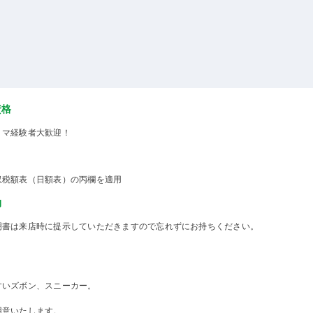
資格
ミマ経験者大歓迎！
収税額表（日額表）の丙欄を適用
物
明書は来店時に提示していただきますので忘れずにお持ちください。
すいズボン、スニーカー。
用意いたします。