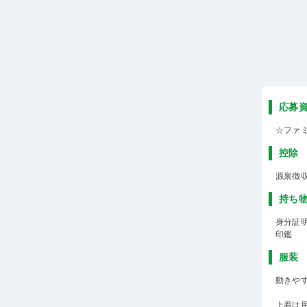
応募
☆ファ
控除
源泉徴
持ち
身分証
印鑑
服装
動きや
上着は