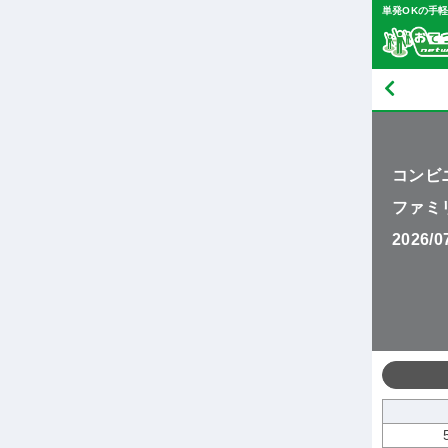
単発OKの手
コンビ
ファミ
2026/