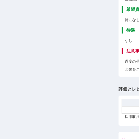
希望
特にな
待遇
なし
注意
過度の
印鑑を
評価とレ
採用取消 