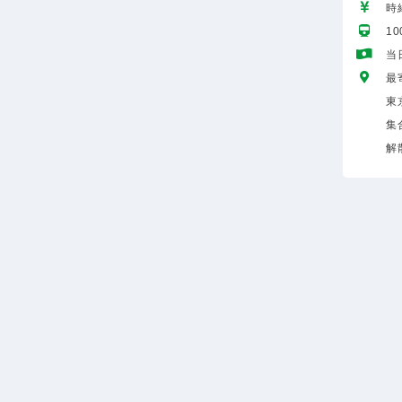
時給
1
当
最
東
集
解