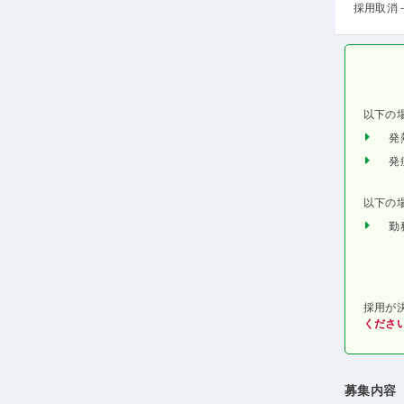
採用取消 -
以下の
発
発
以下の
勤
採用が
くださ
募集内容