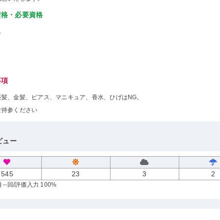
資格・必要資格
し
事項
茶髪、金髪、ピアス、マニキュア、香水、ひげはNG。
ご持参ください
ビュー
545
23
3
2
--回
/評価入力 100%