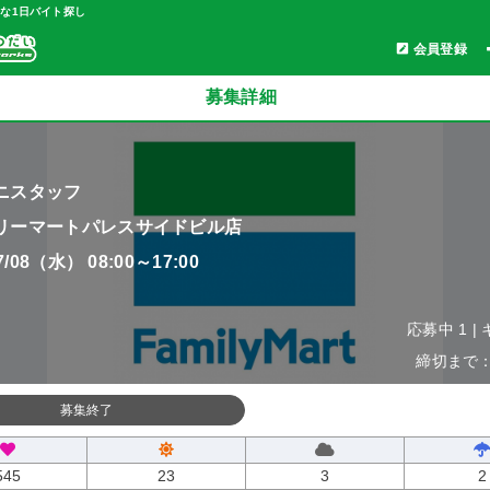
軽な1日バイト探し
会員登録
募集詳細
ニスタッフ
リーマートパレスサイドビル店
07/08（水） 08:00～17:00
応募中 1 |
締切まで：0
募集終了
545
23
3
2