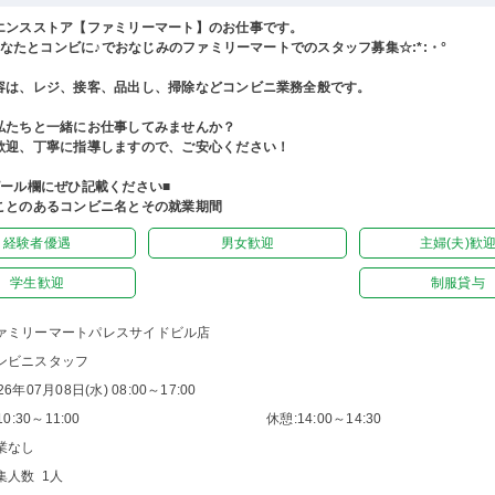
エンスストア【ファミリーマート】のお仕事です。
°あなたとコンビに♪でおなじみのファミリーマートでのスタッフ募集☆:*:・°
容は、レジ、接客、品出し、掃除などコンビニ業務全般です。
私たちと一緒にお仕事してみませんか？
歓迎、丁寧に指導しますので、ご安心ください！
ピール欄にぜひ記載ください■
ことのあるコンビニ名とその就業期間
経験者優遇
男女歓迎
主婦(夫)歓
学生歓迎
制服貸与
ァミリーマートパレスサイドビル店
ンビニスタッフ
26年07月08日(水) 08:00～17:00
0:30～11:00
休憩:14:00～14:30
業なし
集人数 1人