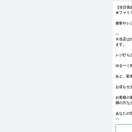
【当日現
★ファミ
接客やレ
---
※当店は
ます。
レジ打ち
ゆるーく
あと、駐
お店もせ
お客様の
婦の方な
あなたの
---