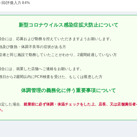
-回
/評価入力 84%
新型コロナウイルス感染症拡大防止について
場合には、応募および勤務を控えていただきますようお願いします。
熱及び微熱・体調不良等の症状がある方
症者と同じ施設で勤務していたことがわかり、2週間経過していない方
場合には、就業した店舗へご連絡をお願いします。
務日から2週間以内にPCR検査を受けた、もしくは罹患した方
体調管理の義務化に伴う重要事項について
決定した場合、
就業前に必ず体調・体温チェックをした上、店長、又は店舗責任者
い。