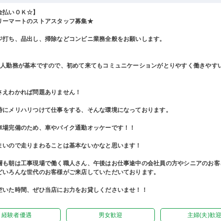
金払いＯＫ☆】
リーマートのストアスタッフ募集★
ジ打ち、品出し、掃除などコンビニ業務全般をお願いします。
2人勤務が基本ですので、初めて来てもコミュニケーションがとりやすく働きやす
さえわかれば問題ありません！
時にメリハリつけて仕事をする、そんな環境になっております。
車場完備のため、車やバイク通勤オッケーです！！
まいので走りまわることは基本ないかなと思います！
層も朝は工事現場で働く職人さん、午後はお仕事途中の会社員の方やシニアのお客
どいろんな世代のお客様がご来店していただいております。
空いた時間、ぜひ当店にお力をお貸しくださいませ！！
経験者優遇
男女歓迎
主婦(夫)歓