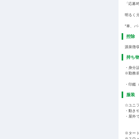
「応募
明るく
*車、バ
控除
源泉徴
持ち
・身分
※勤務
・印鑑
服装
☆ユニ
・動き
・屋外
※ター
※スウ