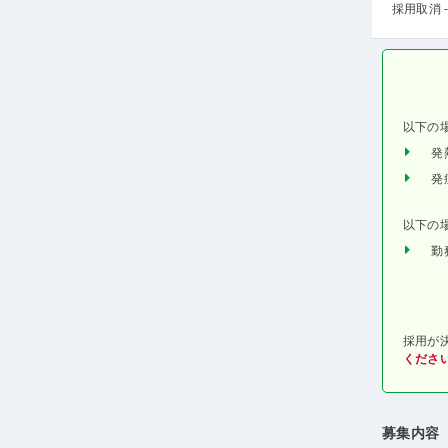
採用取消 -
以下の
発
発
以下の
勤
採用が
くださ
募集内容