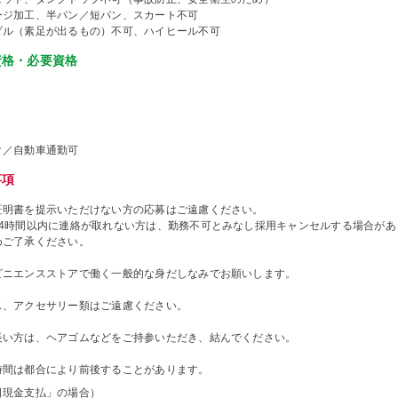
ージ加工、半パン／短パン、スカート不可
ダル（素足が出るもの）不可、ハイヒール不可
資格・必要資格
ク／自動車通勤可
事項
証明書を提示いただけない方の応募はご遠慮ください。
24時間以内に連絡が取れない方は、勤務不可とみなし採用キャンセルする場合があ
めご了承ください。
ビニエンスストアで働く一般的な身だしなみでお願いします。
ス、アクセサリー類はご遠慮ください。
長い方は、ヘアゴムなどをご持参いただき、結んでください。
時間は都合により前後することがあります。
日現金支払」の場合）