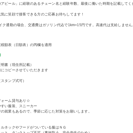
時アピール」に経験のあるチェーン名と経験年数、最後に働いた時期を記載してく
元気に笑顔で接客できる方のご応募お待ちしてます！
イク通勤の場合、交通費はガソリン代込で1km=15円です。高速代は支給しません
収税額表（日額表）の丙欄を適用
物
証明書（現住所記載）
前にコピーさせていただきます
（スタンプ式可）
フォーム貸与あり☆
やすい服装、スニーカー
での就業もあるので、季節に応じた対策をお願いします。
トルネックやフードがついている服はＮＧ
ェット、タンクトップ不可（事故防止、安全衛生のため）