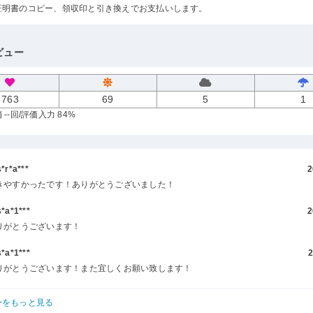
証明書のコピー、領収印と引き換えでお支払いします。
ビュー
763
69
5
1
--回
/評価入力 84%
r*a***
2
きやすかったです！ありがとうございました！
a*1***
2
りがとうございます！
a*1***
2
りがとうございます！また宜しくお願い致します！
ーをもっと見る