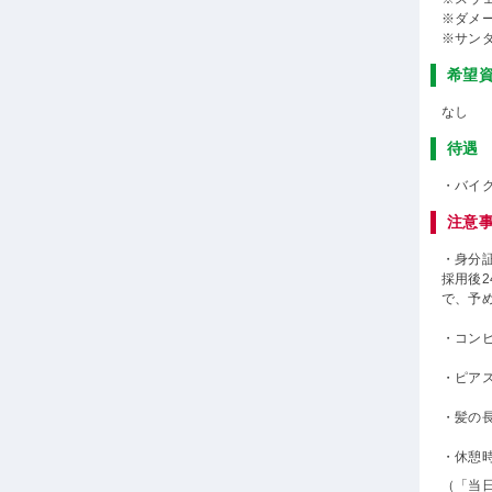
※ダメ
※サン
希望
なし
待遇
・バイ
注意
・身分
採用後
で、予
・コン
・ピア
・髪の
・休憩
（「当