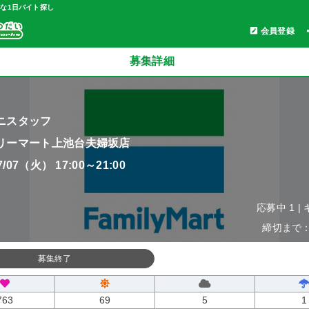
軽な1日バイト探し
会員登録
募集詳細
ニスタッフ
リーマート上池台夫婦坂店
07/07（火） 17:00～21:00
応募中 1 |
締切まで：0
募集終了
763
69
5
1