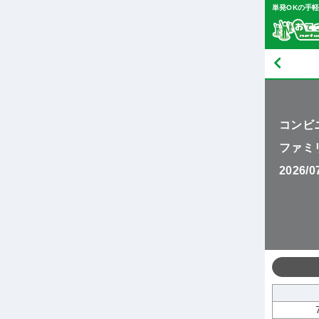
単発OKの手
コンビ
ファミ
2026/