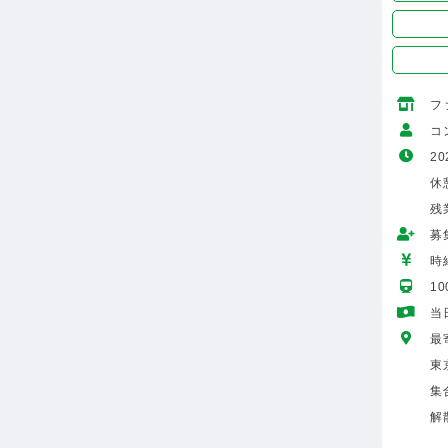
フ
コ
20
休
残
募
時給
1
当
最
東
集
解