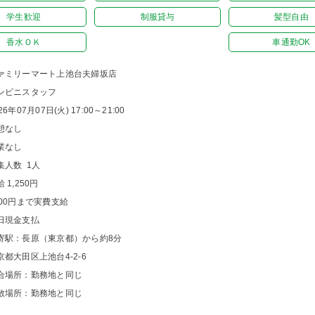
学生歓迎
制服貸与
髪型自由
香水ＯＫ
車通勤OK
ァミリーマート上池台夫婦坂店
ンビニスタッフ
26年07月07日(火) 17:00～21:00
憩なし
業なし
集人数 1人
 1,250円
000円まで実費支給
日現金支払
寄駅：長原（東京都）から約8分
京都大田区上池台4-2-6
合場所：勤務地と同じ
散場所：勤務地と同じ