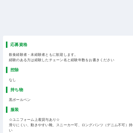
応募資格
飲食経験者・未経験者ともに歓迎します。
経験のある方は経験したチェーン名と経験年数をお書きください
控除
なし
持ち物
黒ボールペン
服装
☆ユニフォーム上着貸与あり☆
滑りにくい、動きやすい靴、スニーカー可、ロングパンツ（デニム不可）持
い