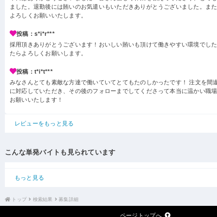
ました。退勤後には賄いのお気遣いもいただきありがとうございました。ま
よろしくお願いいたします。
投稿：s*i*r***
採用頂きありがとうございます！おいしい賄いも頂けて働きやすい環境でし
たらよろしくお願いします。
投稿：t*i*t***
みなさんとても素敵な方達で働いていてとてもたのしかったです！ 注文を間
に対応していただき、その後のフォローまでしてくださって本当に温かい職場
お願いいたします！
レビューをもっと見る
こんな単発バイトも見られています
もっと見る
トップ
検索結果
募集詳細
ページトップへ