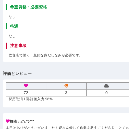
希望資格・必要資格
なし
待遇
なし
注意事項
飲食店で働く一般的な身だしなみが必要です。
評価とレビュー
72
3
0
採用取消 1回
/評価入力 98%
投稿：a*c*0***
本日はありがとうございました！皆さん優しく作業を教えてくださり、とて