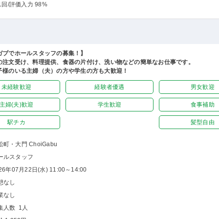
1回
/評価入力 98%
ガブでホールスタッフの募集！】
の注文受け、料理提供、食器の片付け、洗い物などの簡単なお仕事です。
子様のいる主婦（夫）の方や学生の方も大歓迎！
未経験歓迎
経験者優遇
男女歓迎
主婦(夫)歓迎
学生歓迎
食事補助
駅チカ
髪型自由
松町・大門 ChoiGabu
ールスタッフ
26年07月22日(水) 11:00～14:00
憩なし
業なし
集人数 1人