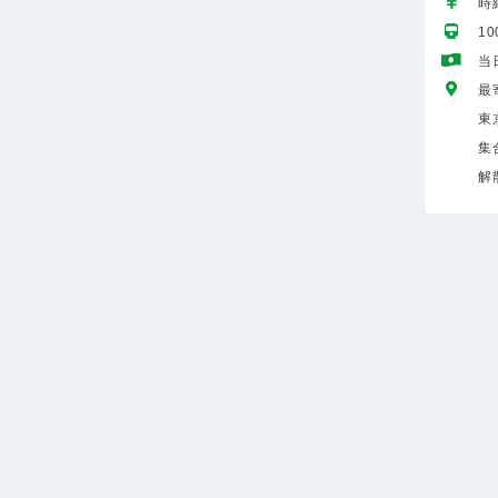
時給
1
当
最
東
集
解