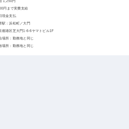
 1,250円
000円まで実費支給
日現金支払
寄駅：浜松町／大門
京都港区芝大門1-6-6ヤマトビル1F
合場所：勤務地と同じ
散場所：勤務地と同じ