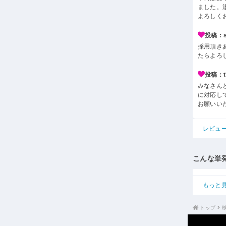
ました。
よろしく
投稿：s*
採用頂き
たらよろ
投稿：t*i
みなさん
に対応し
お願いい
レビュ
こんな単
もっと
トップ