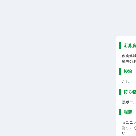
応募
飲食経
経験の
控除
なし
持ち
黒ボー
服装
☆ユニ
滑りに
い