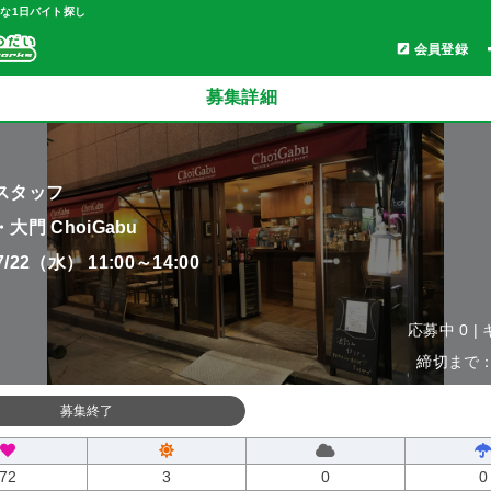
軽な1日バイト探し
会員登録
募集詳細
スタッフ
大門 ChoiGabu
07/22（水） 11:00～14:00
応募中 0 |
締切まで：0
募集終了
72
3
0
0