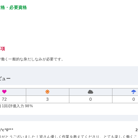
資格・必要資格
事項
で働く一般的な身だしなみが必要です。
ビュー
72
3
0
0
 1回
/評価入力 98%
c*0***
2
りがとうございました！皆さん優しく作業を教えてくださり、とても楽しく働くこ