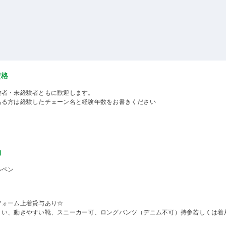
資格
験者・未経験者ともに歓迎します。
ある方は経験したチェーン名と経験年数をお書きください
物
ルペン
フォーム上着貸与あり☆
くい、動きやすい靴、スニーカー可、ロングパンツ（デニム不可）持参若しくは着