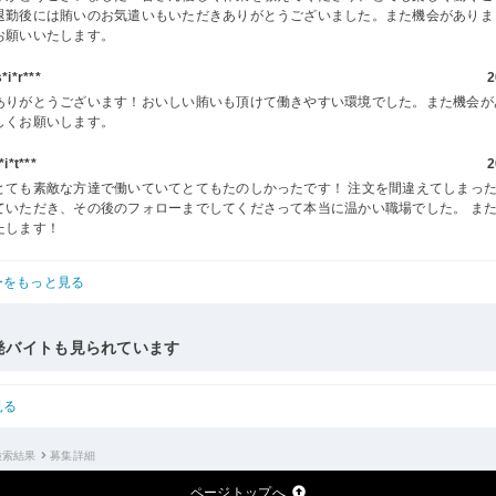
退勤後には賄いのお気遣いもいただきありがとうございました。また機会がありま
お願いいたします。
i*r***
2
ありがとうございます！おいしい賄いも頂けて働きやすい環境でした。また機会が
しくお願いします。
*t***
2
とても素敵な方達で働いていてとてもたのしかったです！ 注文を間違えてしまっ
ていただき、その後のフォローまでしてくださって本当に温かい職場でした。 ま
たします！
ーをもっと見る
発バイトも見られています
見る
検索結果
募集詳細
ページトップへ