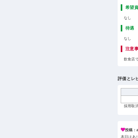
希望
なし
待遇
なし
注意
飲食店
評価とレ
採用取消
投稿：a*
本日はあ