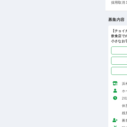
採用取消 
募集内容
【チョイ
飲食店で
小さなお
浜
ホ
20
休
残
募