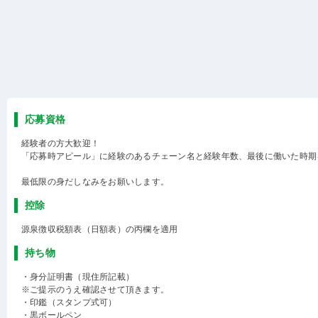
応募資格
経験者の方大歓迎！
「応募時アピール」に経験のあるチェーン名と経験年数、最後に働いた時期
最低限の身だしなみをお願いします。
控除
源泉徴収税額表（日額表）の丙欄を適用
持ち物
・身分証明書（現住所記載）
※ご提示のうえ確認させて頂きます。
・印鑑（スタンプ式可）
・黒ボールペン