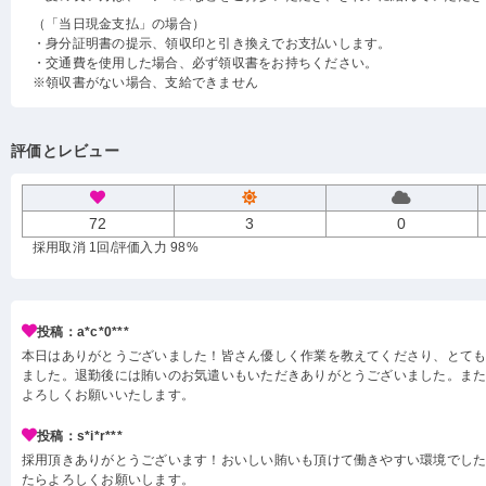
（「当日現金支払」の場合）
・身分証明書の提示、領収印と引き換えでお支払いします。
・交通費を使用した場合、必ず領収書をお持ちください。
※領収書がない場合、支給できません
評価とレビュー
72
3
0
採用取消 1回
/評価入力 98%
投稿：a*c*0***
本日はありがとうございました！皆さん優しく作業を教えてくださり、とて
ました。退勤後には賄いのお気遣いもいただきありがとうございました。ま
よろしくお願いいたします。
投稿：s*i*r***
採用頂きありがとうございます！おいしい賄いも頂けて働きやすい環境でし
たらよろしくお願いします。