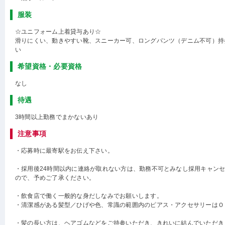
服装
☆ユニフォーム上着貸与あり☆
滑りにくい、動きやすい靴、スニーカー可、ロングパンツ（デニム不可）持
い
希望資格・必要資格
なし
待遇
3時間以上勤務でまかないあり
注意事項
・応募時に最寄駅をお伝え下さい。
・採用後24時間以内に連絡が取れない方は、勤務不可とみなし採用キャン
ので、予めご了承ください。
・飲食店で働く一般的な身だしなみでお願いします。
・清潔感がある髪型／ひげや色、常識の範囲内のピアス・アクセサリーはＯ
・髪の長い方は、ヘアゴムなどをご持参いただき、きれいに結んでいただき