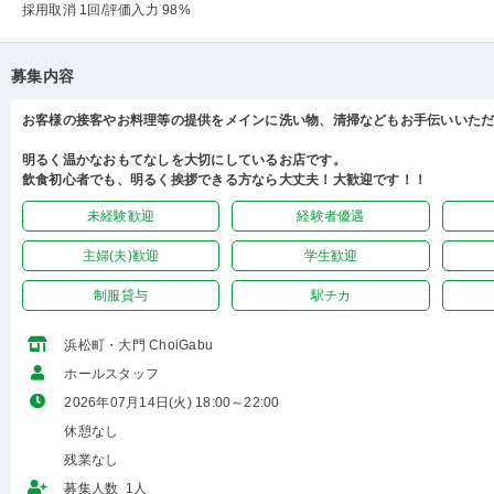
採用取消 1回
/評価入力 98%
募集内容
お客様の接客やお料理等の提供をメインに洗い物、清掃などもお手伝いいた
明るく温かなおもてなしを大切にしているお店です。
飲食初心者でも、明るく挨拶できる方なら大丈夫！大歓迎です！！
未経験歓迎
経験者優遇
主婦(夫)歓迎
学生歓迎
制服貸与
駅チカ
浜松町・大門 ChoiGabu
ホールスタッフ
2026年07月14日(火) 18:00～22:00
休憩なし
残業なし
募集人数 1人