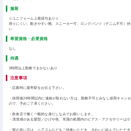
服装
☆ユニフォーム上着貸与あり☆
滑りにくい、動きやすい靴、スニーカー可、ロングパンツ（デニム不可）持
い
希望資格・必要資格
なし
待遇
3時間以上勤務でまかないあり
注意事項
・応募時に最寄駅をお伝え下さい。
・採用後24時間以内に連絡が取れない方は、勤務不可とみなし採用キャン
ので、予めご了承ください。
・飲食店で働く一般的な身だしなみでお願いします。
・清潔感がある髪型／ひげや色、常識の範囲内のピアス・アクセサリーはＯ
・髪の長い方は、ヘアゴムなどをご持参いただき、きれいに結んでいただき