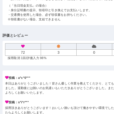
（「当日現金支払」の場合）
・身分証明書の提示、領収印と引き換えでお支払いします。
・交通費を使用した場合、必ず領収書をお持ちください。
※領収書がない場合、支給できません
評価とレビュー
72
3
0
採用取消 1回
/評価入力 98%
投稿：a*c*0***
本日はありがとうございました！皆さん優しく作業を教えてくださり、とて
ました。退勤後には賄いのお気遣いもいただきありがとうございました。ま
よろしくお願いいたします。
投稿：s*i*r***
採用頂きありがとうございます！おいしい賄いも頂けて働きやすい環境でし
たらよろしくお願いします。