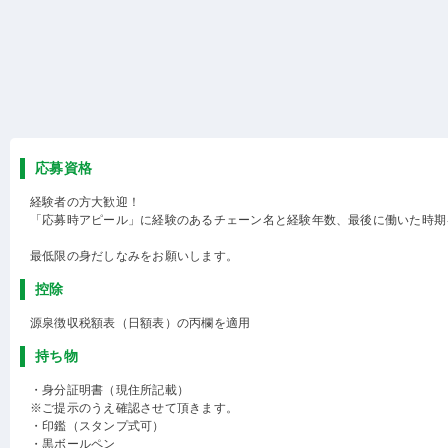
応募資格
経験者の方大歓迎！
「応募時アピール」に経験のあるチェーン名と経験年数、最後に働いた時期
最低限の身だしなみをお願いします。
控除
源泉徴収税額表（日額表）の丙欄を適用
持ち物
・身分証明書（現住所記載）
※ご提示のうえ確認させて頂きます。
・印鑑（スタンプ式可）
・黒ボールペン