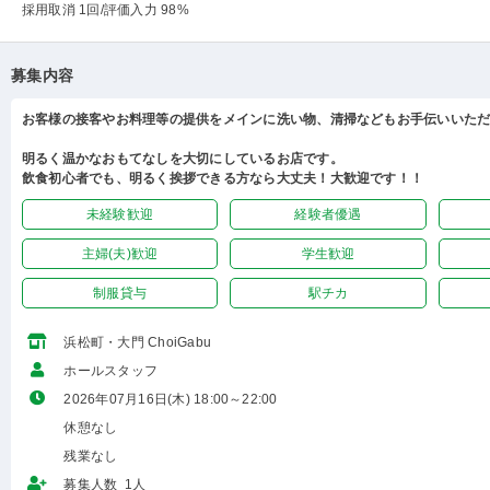
採用取消 1回
/評価入力 98%
募集内容
お客様の接客やお料理等の提供をメインに洗い物、清掃などもお手伝いいた
明るく温かなおもてなしを大切にしているお店です。
飲食初心者でも、明るく挨拶できる方なら大丈夫！大歓迎です！！
未経験歓迎
経験者優遇
主婦(夫)歓迎
学生歓迎
制服貸与
駅チカ
浜松町・大門 ChoiGabu
ホールスタッフ
2026年07月16日(木) 18:00～22:00
休憩なし
残業なし
募集人数 1人