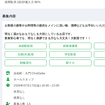
採用取消 1回
/評価入力 98%
募集内容
お客様の接客やお料理等の提供をメインに洗い物、清掃などもお手伝いいた
明るく温かなおもてなしを大切にしているお店です。
飲食初心者でも、明るく挨拶できる方なら大丈夫！大歓迎です！！
未経験歓迎
経験者優遇
主婦(夫)歓迎
学生歓迎
制服貸与
駅チカ
浜松町・大門 ChoiGabu
ホールスタッフ
2026年07月17日(金) 18:00～22:00
休憩なし
残業なし
募集人数 1人