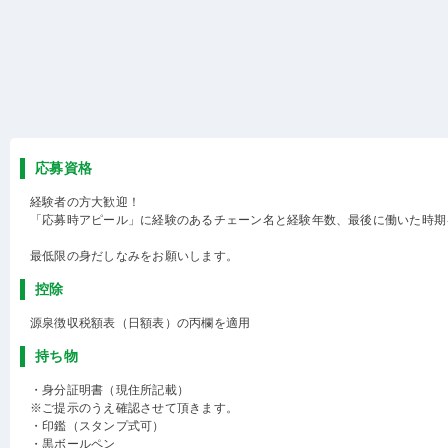
応募資格
経験者の方大歓迎！
「応募時アピール」に経験のあるチェーン名と経験年数、最後に働いた時期
最低限の身だしなみをお願いします。
控除
源泉徴収税額表（日額表）の丙欄を適用
持ち物
・身分証明書（現住所記載）
※ご提示のうえ確認させて頂きます。
・印鑑（スタンプ式可）
・黒ボールペン