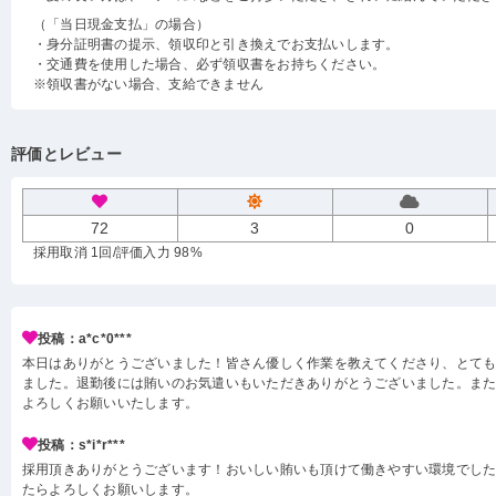
（「当日現金支払」の場合）
・身分証明書の提示、領収印と引き換えでお支払いします。
・交通費を使用した場合、必ず領収書をお持ちください。
※領収書がない場合、支給できません
評価とレビュー
72
3
0
採用取消 1回
/評価入力 98%
投稿：a*c*0***
本日はありがとうございました！皆さん優しく作業を教えてくださり、とて
ました。退勤後には賄いのお気遣いもいただきありがとうございました。ま
よろしくお願いいたします。
投稿：s*i*r***
採用頂きありがとうございます！おいしい賄いも頂けて働きやすい環境でし
たらよろしくお願いします。