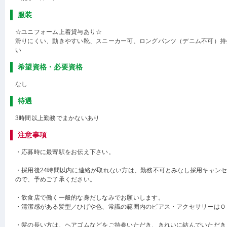
服装
☆ユニフォーム上着貸与あり☆
滑りにくい、動きやすい靴、スニーカー可、ロングパンツ（デニム不可）持
い
希望資格・必要資格
なし
待遇
3時間以上勤務でまかないあり
注意事項
・応募時に最寄駅をお伝え下さい。
・採用後24時間以内に連絡が取れない方は、勤務不可とみなし採用キャン
ので、予めご了承ください。
・飲食店で働く一般的な身だしなみでお願いします。
・清潔感がある髪型／ひげや色、常識の範囲内のピアス・アクセサリーはＯ
・髪の長い方は、ヘアゴムなどをご持参いただき、きれいに結んでいただき