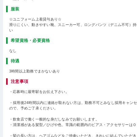
服装
☆ユニフォーム上着貸与あり☆
滑りにくい、動きやすい靴、スニーカー可、ロングパンツ（デニム不可）持
い
希望資格・必要資格
なし
待遇
3時間以上勤務でまかないあり
注意事項
・応募時に最寄駅をお伝え下さい。
・採用後24時間以内に連絡が取れない方は、勤務不可とみなし採用キャン
ので、予めご了承ください。
・飲食店で働く一般的な身だしなみでお願いします。
・清潔感がある髪型／ひげや色、常識の範囲内のピアス・アクセサリーはＯ
・髪の長い方は、ヘアゴムなどをご持参いただき、きれいに結んでいただき