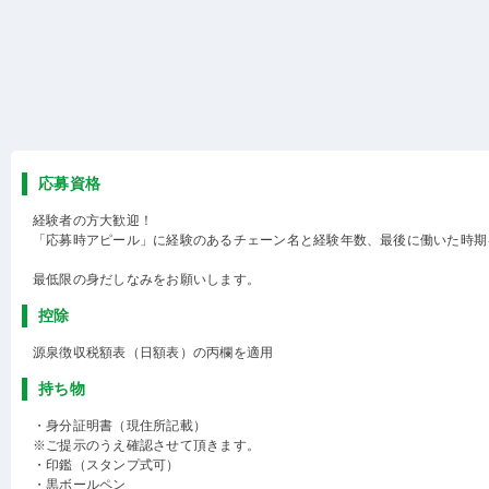
応募資格
経験者の方大歓迎！
「応募時アピール」に経験のあるチェーン名と経験年数、最後に働いた時期
最低限の身だしなみをお願いします。
控除
源泉徴収税額表（日額表）の丙欄を適用
持ち物
・身分証明書（現住所記載）
※ご提示のうえ確認させて頂きます。
・印鑑（スタンプ式可）
・黒ボールペン