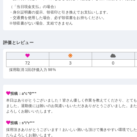
（「当日現金支払」の場合）
・身分証明書の提示、領収印と引き換えでお支払いします。
・交通費を使用した場合、必ず領収書をお持ちください。
※領収書がない場合、支給できません
評価とレビュー
72
3
0
採用取消 1回
/評価入力 98%
投稿：a*c*0***
本日はありがとうございました！皆さん優しく作業を教えてくださり、とて
ました。退勤後には賄いのお気遣いもいただきありがとうございました。ま
よろしくお願いいたします。
投稿：s*i*r***
採用頂きありがとうございます！おいしい賄いも頂けて働きやすい環境でし
たらよろしくお願いします。