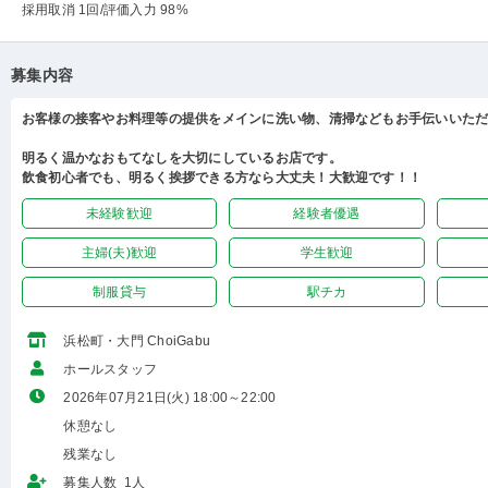
採用取消 1回
/評価入力 98%
募集内容
お客様の接客やお料理等の提供をメインに洗い物、清掃などもお手伝いいた
明るく温かなおもてなしを大切にしているお店です。
飲食初心者でも、明るく挨拶できる方なら大丈夫！大歓迎です！！
未経験歓迎
経験者優遇
主婦(夫)歓迎
学生歓迎
制服貸与
駅チカ
浜松町・大門 ChoiGabu
ホールスタッフ
2026年07月21日(火) 18:00～22:00
休憩なし
残業なし
募集人数 1人