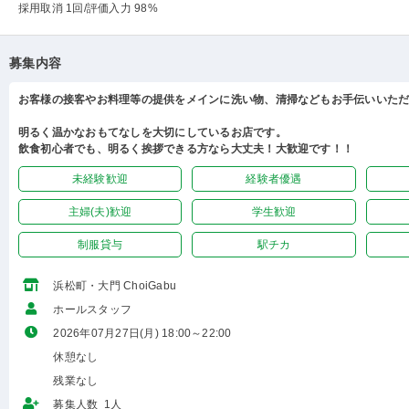
採用取消 1回
/評価入力 98%
募集内容
お客様の接客やお料理等の提供をメインに洗い物、清掃などもお手伝いいた
明るく温かなおもてなしを大切にしているお店です。
飲食初心者でも、明るく挨拶できる方なら大丈夫！大歓迎です！！
未経験歓迎
経験者優遇
主婦(夫)歓迎
学生歓迎
制服貸与
駅チカ
浜松町・大門 ChoiGabu
ホールスタッフ
2026年07月27日(月) 18:00～22:00
休憩なし
残業なし
募集人数 1人