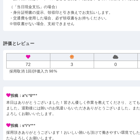
（「当日現金支払」の場合）
・身分証明書の提示、領収印と引き換えでお支払いします。
・交通費を使用した場合、必ず領収書をお持ちください。
※領収書がない場合、支給できません
評価とレビュー
72
3
0
採用取消 1回
/評価入力 98%
投稿：a*c*0***
本日はありがとうございました！皆さん優しく作業を教えてくださり、とて
ました。退勤後には賄いのお気遣いもいただきありがとうございました。ま
よろしくお願いいたします。
投稿：s*i*r***
採用頂きありがとうございます！おいしい賄いも頂けて働きやすい環境でし
たらよろしくお願いします。