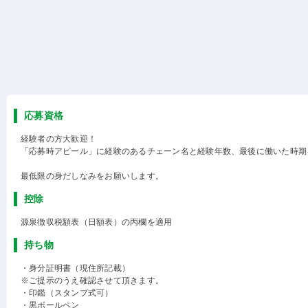
応募資格
経験者の方大歓迎！
「応募時アピール」に経験のあるチェーン名と経験年数、最後に働いた時期
最低限の身だしなみをお願いします。
控除
源泉徴収税額表（日額表）の丙欄を適用
持ち物
・身分証明書（現住所記載）
※ご提示のうえ確認させて頂きます。
・印鑑（スタンプ式可）
・黒ボールペン