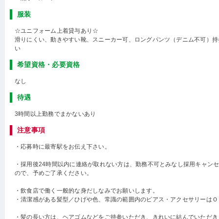
服装
☆ユニフォーム上着貸与あり☆
滑りにくい、動きやすい靴、スニーカー可、ロングパンツ（デニム不可）持
い
希望資格・必要資格
なし
待遇
3時間以上勤務でまかないあり
注意事項
・応募時に最寄駅をお伝え下さい。
・採用後24時間以内に連絡が取れない方は、勤務不可とみなし採用キャン
ので、予めご了承ください。
・飲食店で働く一般的な身だしなみでお願いします。
・清潔感がある髪型／ひげや色、常識の範囲内のピアス・アクセサリーはＯ
・髪の長い方は、ヘアゴムなどをご持参いただき、きれいに結んでいただき