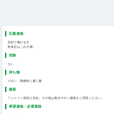
応募資格
笑顔で働ける方
飲食店はこれ大事!
控除
なし
持ち物
ズボン、勤務時に履く靴
服装
Ｔシャツ＋前掛け支給。その他は動きやすい服装をご用意ください。
希望資格・必要資格