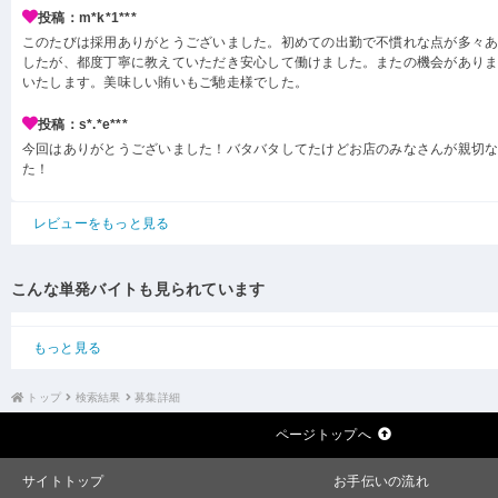
投稿：m*k*1***
このたびは採用ありがとうございました。初めての出勤で不慣れな点が多々
したが、都度丁寧に教えていただき安心して働けました。またの機会があり
いたします。美味しい賄いもご馳走様でした。
投稿：s*.*e***
今回はありがとうございました！バタバタしてたけどお店のみなさんが親切
た！
レビューをもっと見る
こんな単発バイトも見られています
もっと見る
トップ
検索結果
募集詳細
ページトップへ
サイトトップ
お手伝いの流れ