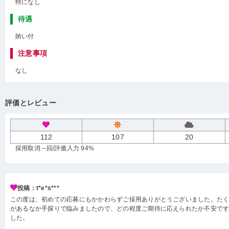
特になし
待遇
賄い付
注意事項
なし
評価とレビュー
112
107
20
採用取消 --回
/評価入力 94%
投稿：t*e*s***
この度は、初めての応募にもかかわらずご採用ありがとうございました。た
があるなか手探りで臨みましたので、どの程度ご期待に応えられたか不安で
した。