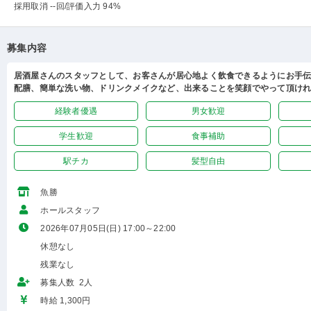
採用取消 --回
/評価入力 94%
募集内容
居酒屋さんのスタッフとして、お客さんが居心地よく飲食できるようにお手
配膳、簡単な洗い物、ドリンクメイクなど、出来ることを笑顔でやって頂けれ
経験者優遇
男女歓迎
学生歓迎
食事補助
駅チカ
髪型自由
魚勝
ホールスタッフ
2026年07月05日(日) 17:00～22:00
休憩なし
残業なし
募集人数 2人
時給 1,300円