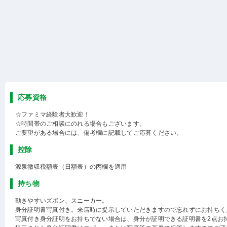
応募資格
☆ファミマ経験者大歓迎！
☆時間帯のご相談にのれる場合もございます。
ご要望がある場合には、備考欄に記載してご応募ください。
控除
源泉徴収税額表（日額表）の丙欄を適用
持ち物
動きやすいズボン、スニーカー。
身分証明書写真付き。来店時に提示していただきますので忘れずにお持ちく
写真付き身分証明をお持ちでない場合は、身分が証明できる証明書を2点お