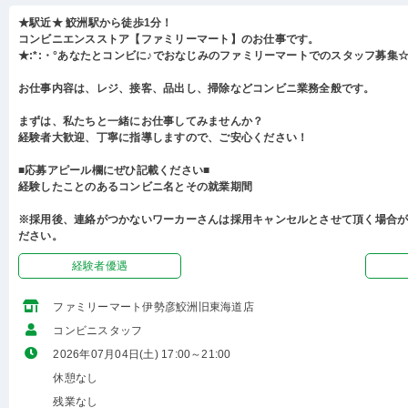
★駅近★ 鮫洲駅から徒歩1分！
コンビニエンスストア【ファミリーマート】のお仕事です。
★:*:・°あなたとコンビに♪でおなじみのファミリーマートでのスタッフ募集☆:
お仕事内容は、レジ、接客、品出し、掃除などコンビニ業務全般です。
まずは、私たちと一緒にお仕事してみませんか？
経験者大歓迎、丁寧に指導しますので、ご安心ください！
■応募アピール欄にぜひ記載ください■
経験したことのあるコンビニ名とその就業期間
※採用後、連絡がつかないワーカーさんは採用キャンセルとさせて頂く場合
ださい。
経験者優遇
ファミリーマート伊勢彦鮫洲旧東海道店
コンビニスタッフ
2026年07月04日(土) 17:00～21:00
休憩なし
残業なし