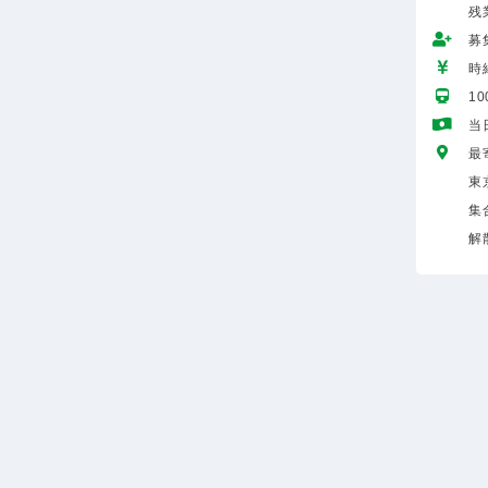
残
募
時給
1
当
最
東
集
解