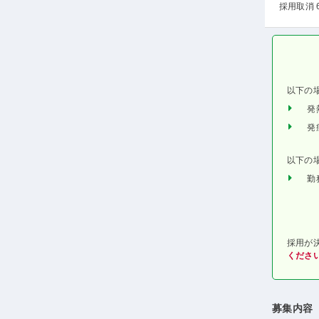
採用取消 
以下の
発
発
以下の
勤
採用が
くださ
募集内容