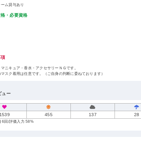
ォーム貸与あり
資格・必要資格
事項
・マニキュア・香水・アクセサリーＮＧです。
のマスク着用は任意です。（ご自身の判断に委ねております）
ビュー
1539
455
137
28
 6回
/評価入力 58%