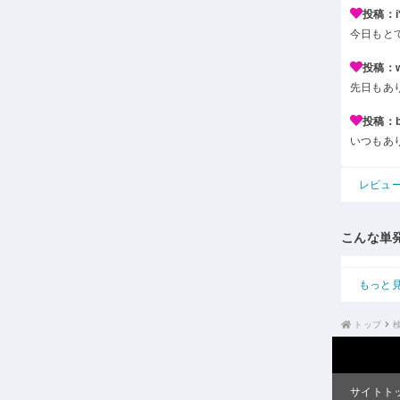
投稿：i*
今日もと
投稿：w*
先日もあ
投稿：b*
いつもあ
レビュ
こんな単
もっと
トップ
サイトト