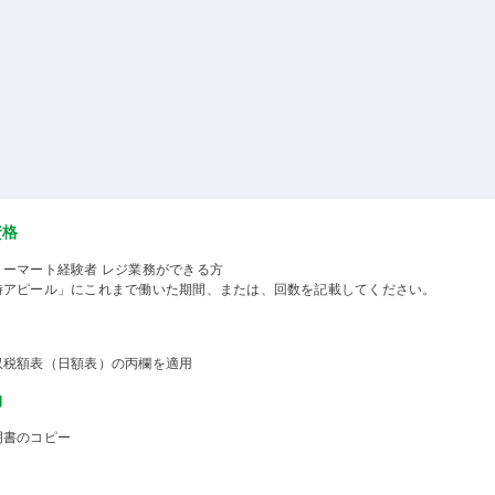
資格
リーマート経験者 レジ業務ができる方
時アピール」にこれまで働いた期間、または、回数を記載してください。
収税額表（日額表）の丙欄を適用
物
明書のコピー