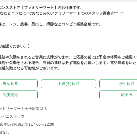
エンスストア【ファミリーマート】のお仕事です。
°あなたとコンビに♪でおなじみのファミリーマートでのスタッフ募集☆:*:・°
容は、レジ、接客、品出し、掃除などコンビニ業務全般です。
---------------------------------
ご確認ください。】
遅刻や欠勤をされると営業に支障がでます。ご応募の前には予定や体調をご確認く
遅刻や欠勤をされる場合、当日の連絡は必ず電話をお願いします。電話連絡をいた
無断欠勤となる可能性がございます。
---------------------------------
男女歓迎
主婦(夫)歓迎
学生歓迎
制服貸与
駅チカ
ァミリーマート王子駅南口店
ンビニスタッフ
26年07月08日(水) 17:00～22:00
憩なし