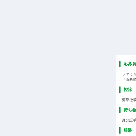
応募
ファミ
「応募
控除
源泉徴
持ち
身分証
服装