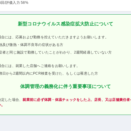
6回
/評価入力 58%
新型コロナウイルス感染症拡大防止について
場合には、応募および勤務を控えていただきますようお願いします。
熱及び微熱・体調不良等の症状がある方
症者と同じ施設で勤務していたことがわかり、2週間経過していない方
場合には、就業した店舗へご連絡をお願いします。
務日から2週間以内にPCR検査を受けた、もしくは罹患した方
体調管理の義務化に伴う重要事項について
決定した場合、
就業前に必ず体調・体温チェックをした上、店長、又は店舗責任者
い。