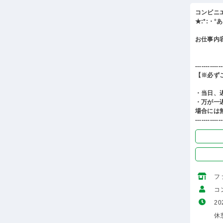
コンビニ
★:*:・
お仕事内
-------------
【※必ず
・当日、
・万が一
場合には
-------------
フ
コ
20
休