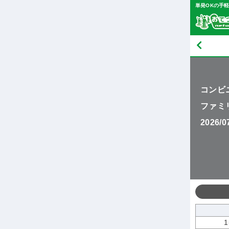
単発OKの手
コンビ
ファミ
2026/
1