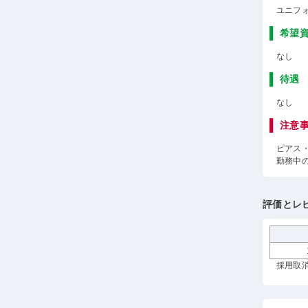
ユニフ
希望
なし
待遇
なし
注意
ピアス
勤務中
評価とレ
採用取消