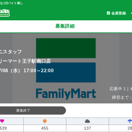
軽な1日バイト探し
会員登録
募集詳細
ニスタッフ
リーマート王子駅南口店
07/08（水） 17:00～22:00
応募中 1 |
締切まで：0
募集終了
539
455
137
2