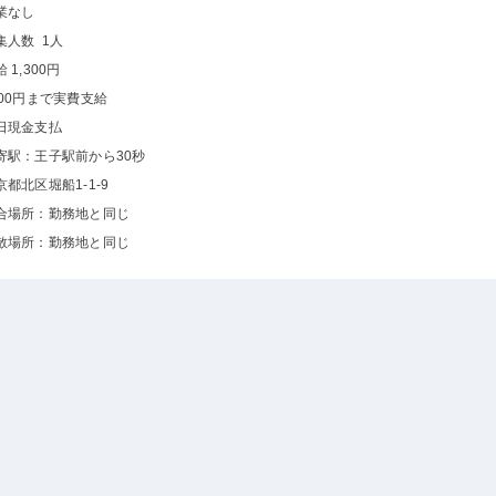
業なし
集人数 1人
 1,300円
000円まで実費支給
日現金支払
寄駅：王子駅前から30秒
京都北区堀船1-1-9
合場所：勤務地と同じ
散場所：勤務地と同じ