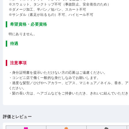
※スウェット、タンクトップ不可（事故防止、安全衛生のため）
※ダメージ加工、半パン／短パン、スカート不可
※サンダル（素足が出るもの）不可、ハイヒール不可
希望資格・必要資格
特にありません。
待遇
注意事項
・身分証明書を提示いただけない方の応募はご遠慮ください。
・コンビニ店で働く一般的な身だしなみでお願いします。
・過度な髪型／ひげやヘアカラー、ピアス、マニキュア／ネイル、香水、ア
ください。
・髪の長い方は、ヘアゴムなどをご持参いただき、きれいに結んでいただき
評価とレビュー