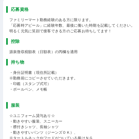
応募資格
ファミリーマート勤務経験のある方に限ります。
「応募時アピール」に経験年数、最後に働いた時期を記載してください。
明るく元気に笑顔で接客できる方のご応募お待ちしてます！
控除
源泉徴収税額表（日額表）の丙欄を適用
持ち物
・身分証明書（現住所記載）
※勤務前にコピーさせていただきます。
・印鑑（スタンプ式可）
・ボールペン、メモ帳
服装
☆ユニフォーム貸与あり☆
・動きやすい服装、スニーカー
・襟付きシャツ、長袖シャツ
・動きやすいパンツ（ジーンズＯＫ）、
※タートルネックやフードがついている服はＮＧ