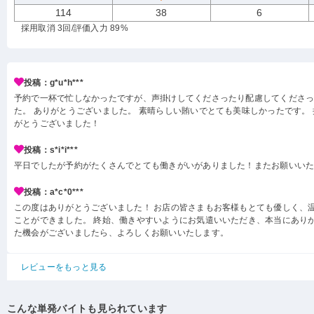
114
38
6
採用取消 3回
/評価入力 89%
投稿：g*u*h***
予約で一杯で忙しなかったですが、声掛けしてくださったり配慮してくださっ
た。 ありがとうございました。 素晴らしい賄いでとても美味しかったです。
がとうございました！
投稿：s*i*i***
平日でしたが予約がたくさんでとても働きがいがありました！またお願いい
投稿：a*c*0***
この度はありがとうございました！ お店の皆さまもお客様もとても優しく、
ことができました。 終始、働きやすいようにお気遣いいただき、本当にありが
た機会がございましたら、よろしくお願いいたします。
レビューをもっと見る
こんな単発バイトも見られています