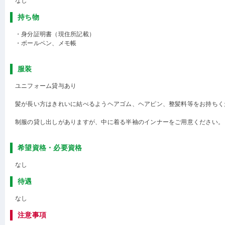
なし
持ち物
・身分証明書（現住所記載）
・ボールペン、メモ帳
服装
ユニフォーム貸与あり
髪が長い方はきれいに結べるようヘアゴム、ヘアピン、整髪料等をお持ちく
制服の貸し出しがありますが、中に着る半袖のインナーをご用意ください。
希望資格・必要資格
なし
待遇
なし
注意事項