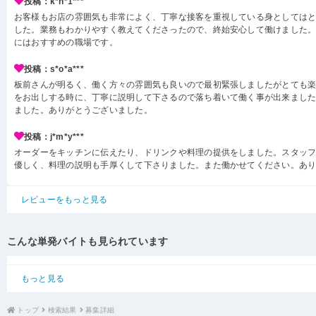
投稿：k*h*1***
お客様もお店の雰囲気も非常によく、丁寧な接客を重視している身としては
した。業務もわかりやすく教えてくださったので、終始安心して働けました
にはおすすめの職場です。
投稿：s*o*a***
板前さんが明るく、働く方々の雰囲気も良いので最初緊張しましたがとても楽
をお出しする時に、丁寧に説明して下さるので落ち着いて働く事が出来ました
ました。ありがとうございました。
投稿：j*m*y***
オーダーをキッチンに伝えたり、ドリンクや料理の提供をしました。スタッ
優しく、料理の説明も手厚くして下さりました。また働かせてください。あ
レビューをもっと見る
こんな単発バイトも見られています
もっと見る
トップ
検索結果
募集詳細