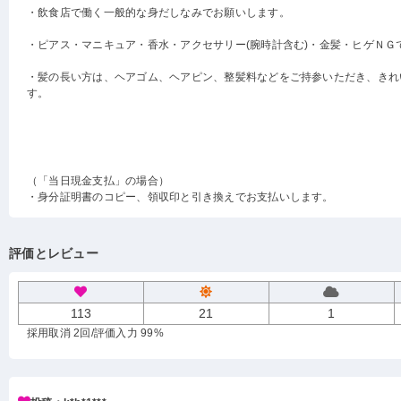
・飲食店で働く一般的な身だしなみでお願いします。
・ピアス・マニキュア・香水・アクセサリー(腕時計含む)・金髪・ヒゲＮＧ
・髪の長い方は、ヘアゴム、ヘアピン、整髪料などをご持参いただき、きれ
す。
（「当日現金支払」の場合）
・身分証明書のコピー、領収印と引き換えでお支払いします。
評価とレビュー
113
21
1
採用取消 2回
/評価入力 99%