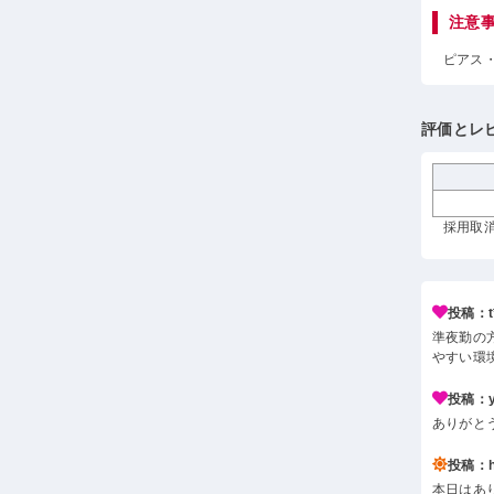
注意
ピアス
評価とレ
採用取消
投稿：t*
準夜勤の
やすい環
投稿：y*
ありがと
投稿：h*
本日はあ