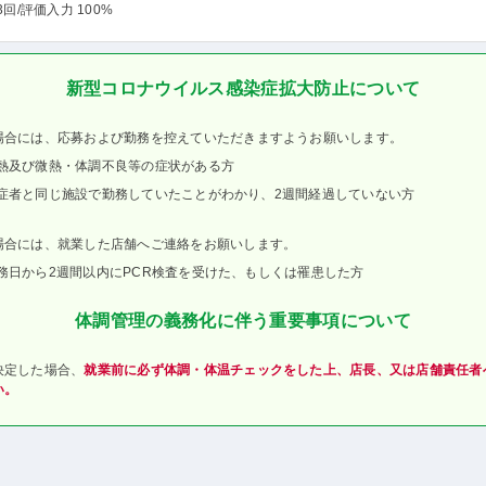
3回
/評価入力 100%
新型コロナウイルス感染症拡大防止について
場合には、応募および勤務を控えていただきますようお願いします。
熱及び微熱・体調不良等の症状がある方
症者と同じ施設で勤務していたことがわかり、2週間経過していない方
場合には、就業した店舗へご連絡をお願いします。
務日から2週間以内にPCR検査を受けた、もしくは罹患した方
体調管理の義務化に伴う重要事項について
決定した場合、
就業前に必ず体調・体温チェックをした上、店長、又は店舗責任者
い。