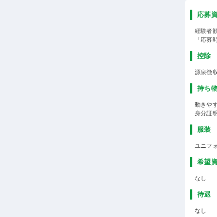
応募
経験者
「応募
控除
源泉徴
持ち
動きや
身分証
服装
ユニフ
希望
なし
待遇
なし