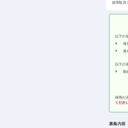
採用取消 
以下の
発
発
以下の
勤
採用が
くださ
募集内容