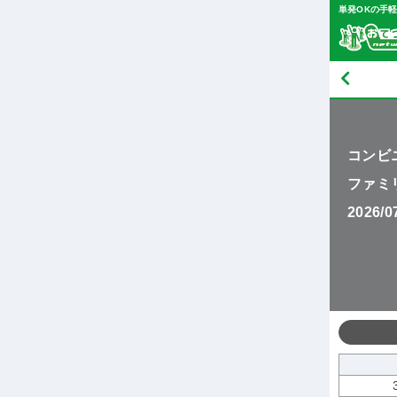
単発OKの手
コンビ
ファミ
2026/