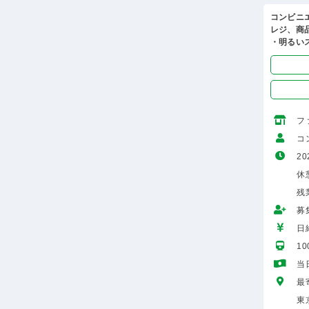
コンビニ
レジ、商
・明るい
フ
コ
20
休憩
残
募
日給
1
当
最
東