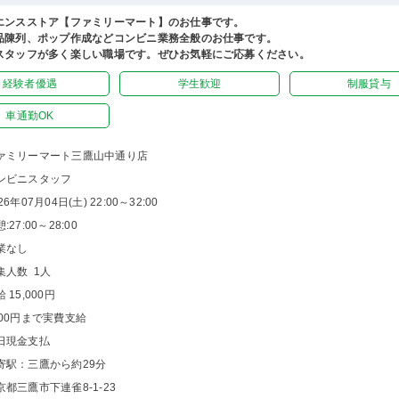
エンスストア【ファミリーマート】のお仕事です。
品陳列、ポップ作成などコンビニ業務全般のお仕事です。
スタッフが多く楽しい職場です。ぜひお気軽にご応募ください。
経験者優遇
学生歓迎
制服貸与
車通勤OK
ァミリーマート三鷹山中通り店
ンビニスタッフ
26年07月04日(土) 22:00～32:00
:27:00～28:00
業なし
集人数 1人
 15,000円
000円まで実費支給
日現金支払
寄駅：三鷹から約29分
京都三鷹市下連雀8-1-23