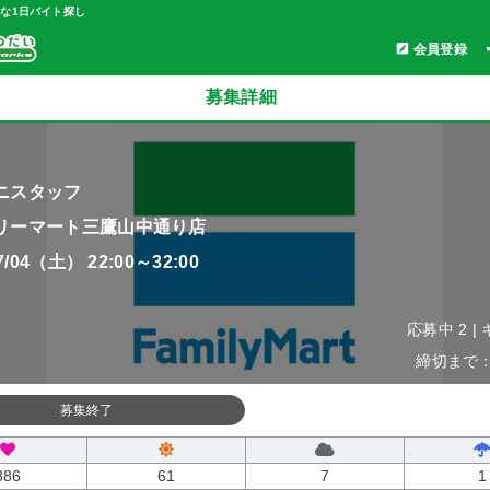
軽な1日バイト探し
会員登録
募集詳細
ニスタッフ
リーマート三鷹山中通り店
07/04（土） 22:00～32:00
応募中 2 |
締切まで：0
募集終了
386
61
7
1