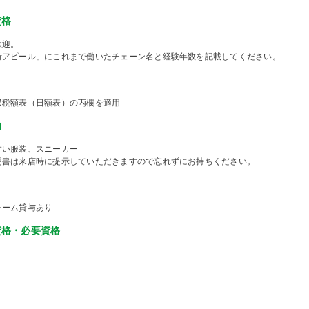
資格
歓迎。
時アピール」にこれまで働いたチェーン名と経験年数を記載してください。
収税額表（日額表）の丙欄を適用
物
すい服装、スニーカー
明書は来店時に提示していただきますので忘れずにお持ちください。
ォーム貸与あり
資格・必要資格