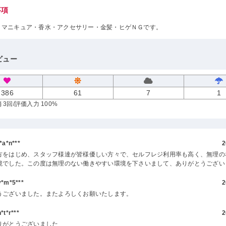
事項
・マニキュア・香水・アクセサリー・金髪・ヒゲＮＧです。
ビュー
386
61
7
1
 3回
/評価入力 100%
a*n***
2
方をはじめ、スタッフ様達が皆様優しい方々で、セルフレジ利用率も高く、無理の
境でした。この度は無理のない働きやすい環境を下さいまして、ありがとうござい
m*5***
2
うございました。またよろしくお願いたします。
t*r***
2
りがとうございました