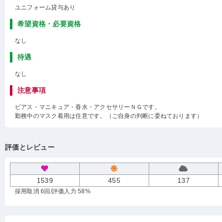
ユニフォーム貸与あり
希望資格・必要資格
なし
待遇
なし
注意事項
ピアス・マニキュア・香水・アクセサリーＮＧです。
勤務中のマスク着用は任意です。（ご自身の判断に委ねております）
評価とレビュー
1539
455
137
採用取消 6回
/評価入力 58%