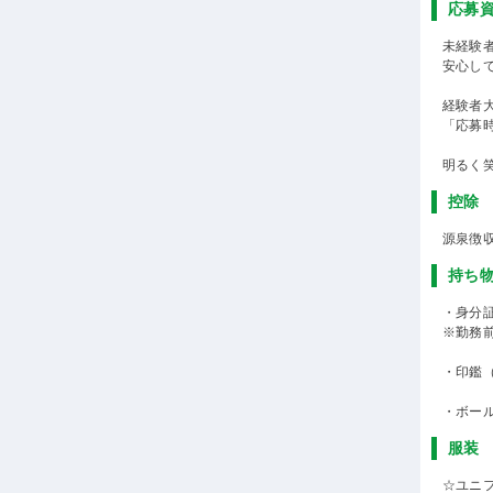
応募
未経験
安心し
経験者
「応募
明るく
控除
源泉徴
持ち
・身分
※勤務
・印鑑
・ボー
服装
☆ユニ