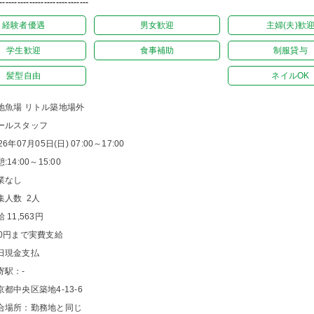
------------------------------
経験者優遇
男女歓迎
主婦(夫)歓
学生歓迎
食事補助
制服貸与
髪型自由
ネイルOK
地魚場 リトル築地場外
ールスタッフ
26年07月05日(日) 07:00～17:00
:14:00～15:00
業なし
集人数 2人
 11,563円
00円まで実費支給
日現金支払
寄駅：-
京都中央区築地4-13-6
合場所：勤務地と同じ