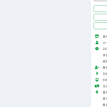
-------------
築
ホ
20
休憩
残
募
日給
6
当
最
東
集