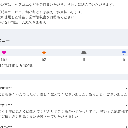
長い方は、ヘアゴムなどをご持参いただき、きれいに結んでいただきます。
証明書のコピー、領収印と引き換えでお支払いします。
費を使用した場合、必ず領収書をお持ちください。
書がない場合、支給できません
ビュー
152
52
8
5
 2回
/評価入力 100%
o*u***
2
ことも多く不安でしたが、優しく教えてくださいました。ありがとうございました
y*1***
2
ごく丁寧に気さくに教えてくださりすごく働きやすかったです。 賄いもご馳走様で
お客様も満足度高く良い経験させていただきました。
k*n***
2