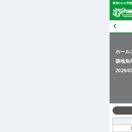
単発OKの手
ホール
築地魚
2026/