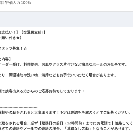
2回
/評価入力 100%
金支払い！】【交通費支給♪】
い賄い付き★】
スタッフ募集！☆
と内容】
オーダー受け、料理提供、お皿やグラス片付けなど簡単なホールのお仕事です。
より、調理補助や洗い物、清掃などもお手伝いいただく場合があります。
顔で接客出来る方からのご応募お待ちしております！
------------------------------
遅刻や欠勤をされると大変困ります！予定は体調を考慮のうえでご応募ください。
欠勤をされる場合、必ず【勤務日の前日（12時間前）までにお電話で】連絡して
過ぎての連絡やメールでの連絡の場合、「連絡なし欠勤」となることがあります。