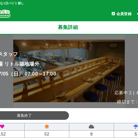
軽な1日バイト探し
会員登録
募集詳細
スタッフ
場 リトル築地場外
07/05（日） 07:00～17:00
応募中 2 |
締切まで：0
募集終了
152
52
8
5