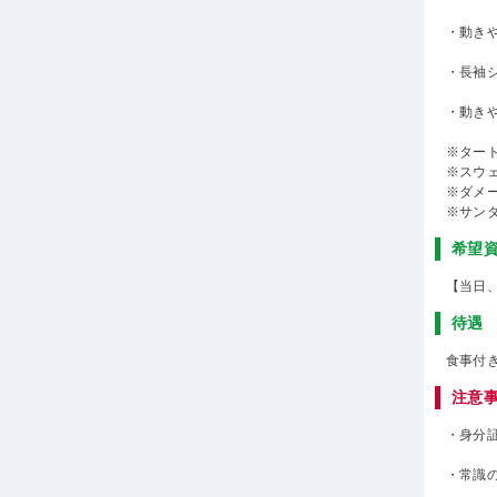
・動き
・長袖
・動き
※ター
※スウ
※ダメ
※サン
希望
【当日
待遇
食事付
注意
・身分
・常識