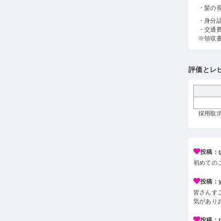
・髪の
・身分
・交通
※領収
評価とレ
採用取消
投稿：g*
初めての
投稿：y*
皆さんす
気があり
投稿：n*