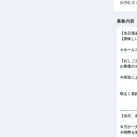
採用取消 
募集内容
【当日現
【美味し
☆ホール
【おしご
お客様の
※状況に
明るく笑
-------------
【当日、
※万が一
※時間を