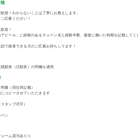
資格
者歓迎！わからないことは丁寧にお教えします。
てご応募ください！
大歓迎！
時アピール」に経験のあるチェーン名と経験年数、最後に働いた時期を記載してく
笑顔で接客できる方のご応募お待ちしてます！
収税額表（日額表）の丙欄を適用
物
証明書（現住所記載）
前にコピーさせていただきます
（スタンプ式可）
ルペン
フォーム貸与あり☆