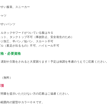
やすい服装、スニーカー
シャツ
やすいパンツ
トルネックやフードがついている服はＮＧ
ェット、タンクトップ不可（事故防止、安全衛生のため）
ージ加工、半パン／短パン、スカート不可
ダル（素足が出るもの）不可、ハイヒール不可
資格・必要資格
、遅刻や欠勤をされると大変困ります！予定は体調を考慮のうえでご応募ください
き（無料）
事項
証明書を提示いただけない方の応募はご遠慮ください。
の範囲内の髪型やカラーＯＫです。