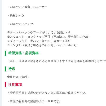
・動きやすい服装、スニーカー
・長袖シャツ
・動きやすいパンツ
※タートルネックやフードがついている服はＮＧ
※スウェット、タンクトップ不可（事故防止、安全衛生のため）
※ダメージ加工、半パン／短パン、スカート不可
※サンダル（素足が出るもの）不可、ハイヒール不可
希望資格・必要資格
【当日、遅刻や欠勤をされると大変困ります！予定は体調を考慮のうえでご
待遇
食事付き（無料）
注意事項
・身分証明書を提示いただけない方の応募はご遠慮ください。
・常識の範囲内の髪型やカラーＯＫです。