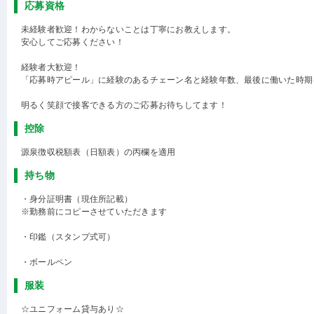
応募資格
未経験者歓迎！わからないことは丁寧にお教えします。
安心してご応募ください！
経験者大歓迎！
「応募時アピール」に経験のあるチェーン名と経験年数、最後に働いた時期
明るく笑顔で接客できる方のご応募お待ちしてます！
控除
源泉徴収税額表（日額表）の丙欄を適用
持ち物
・身分証明書（現住所記載）
※勤務前にコピーさせていただきます
・印鑑（スタンプ式可）
・ボールペン
服装
☆ユニフォーム貸与あり☆