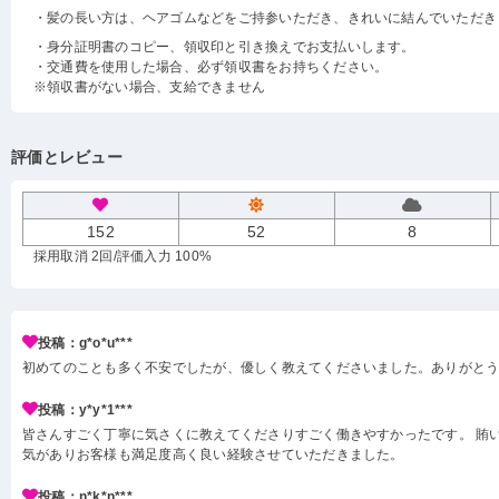
・髪の長い方は、ヘアゴムなどをご持参いただき、きれいに結んでいただき
・身分証明書のコピー、領収印と引き換えでお支払いします。
・交通費を使用した場合、必ず領収書をお持ちください。
※領収書がない場合、支給できません
評価とレビュー
152
52
8
採用取消 2回
/評価入力 100%
投稿：g*o*u***
初めてのことも多く不安でしたが、優しく教えてくださいました。ありがと
投稿：y*y*1***
皆さんすごく丁寧に気さくに教えてくださりすごく働きやすかったです。 賄い
気がありお客様も満足度高く良い経験させていただきました。
投稿：n*k*n***