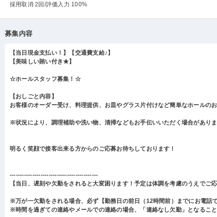
採用取消 2回
/評価入力 100%
募集内容
【当日現金支払い！】【交通費支給♪】
【美味しい賄い付き★】
☆ホールスタッフ募集！☆
【おしごと内容】
お客様のオーダー受け、料理提供、お皿やグラス片付けなど簡単なホールの
※状況により、調理補助や洗い物、清掃などもお手伝いいただく場合があり
明るく笑顔で接客出来る方からのご応募お待ちしております！
-------------------------------------------
【当日、遅刻や欠勤をされると大変困ります！予定は体調を考慮のうえでご
※万が一欠勤をされる場合、必ず【勤務日の前日（12時間前）までにお電話
※時間を過ぎての連絡やメールでの連絡の場合、「連絡なし欠勤」となるこ