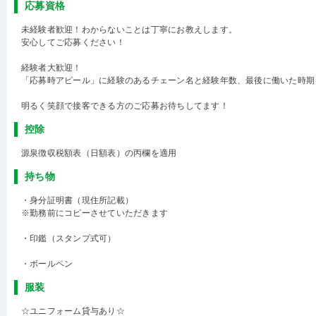
応募資格
未経験者歓迎！わからないことは丁寧にお教えします。
安心してご応募ください！
経験者大歓迎！
「応募時アピール」に経験のあるチェーン名と経験年数、最後に働いた時期
明るく笑顔で接客できる方のご応募お待ちしてます！
控除
源泉徴収税額表（日額表）の丙欄を適用
持ち物
・身分証明書（現住所記載）
※勤務前にコピーさせていただきます
・印鑑（スタンプ式可）
・ボールペン
服装
☆ユニフォーム貸与あり☆