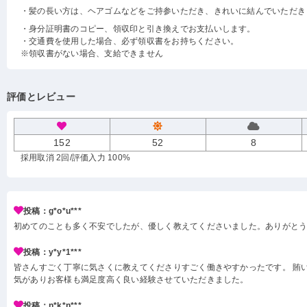
・髪の長い方は、ヘアゴムなどをご持参いただき、きれいに結んでいただき
・身分証明書のコピー、領収印と引き換えでお支払いします。
・交通費を使用した場合、必ず領収書をお持ちください。
※領収書がない場合、支給できません
評価とレビュー
152
52
8
採用取消 2回
/評価入力 100%
投稿：g*o*u***
初めてのことも多く不安でしたが、優しく教えてくださいました。ありがと
投稿：y*y*1***
皆さんすごく丁寧に気さくに教えてくださりすごく働きやすかったです。 賄い
気がありお客様も満足度高く良い経験させていただきました。
投稿：n*k*n***