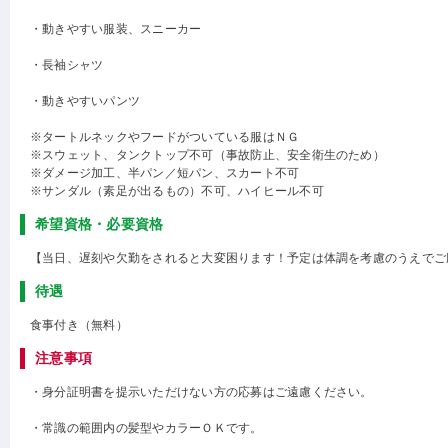
・動きやすい服装、スニーカー
・長袖シャツ
・動きやすいパンツ
※タートルネックやフードがついている服はＮＧ
※スウェット、タンクトップ不可（事故防止、安全衛生のため）
※ダメージ加工、半パン／短パン、スカート不可
※サンダル（素足が出るもの）不可、ハイヒール不可
希望資格・必要資格
【当日、遅刻や欠勤をされると大変困ります！予定は体調を考慮のうえでご
待遇
食事付き（無料）
注意事項
・身分証明書を提示いただけない方の応募はご遠慮ください。
・常識の範囲内の髪型やカラーＯＫです。