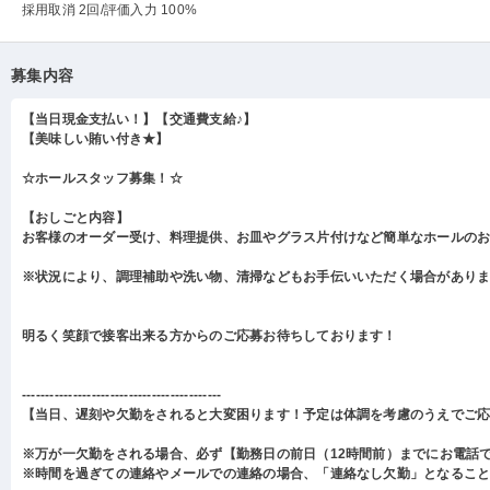
採用取消 2回
/評価入力 100%
募集内容
【当日現金支払い！】【交通費支給♪】
【美味しい賄い付き★】
☆ホールスタッフ募集！☆
【おしごと内容】
お客様のオーダー受け、料理提供、お皿やグラス片付けなど簡単なホールの
※状況により、調理補助や洗い物、清掃などもお手伝いいただく場合があり
明るく笑顔で接客出来る方からのご応募お待ちしております！
-------------------------------------------
【当日、遅刻や欠勤をされると大変困ります！予定は体調を考慮のうえでご
※万が一欠勤をされる場合、必ず【勤務日の前日（12時間前）までにお電話
※時間を過ぎての連絡やメールでの連絡の場合、「連絡なし欠勤」となるこ