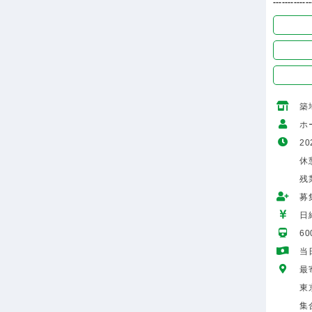
-------------
築
ホ
20
休憩
残
募
日給
6
当
最
東
集