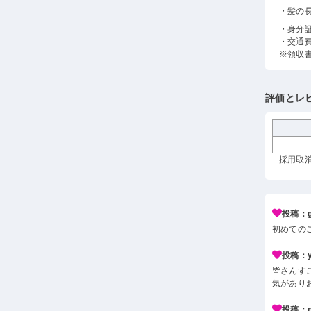
・髪の
・身分
・交通
※領収
評価とレ
採用取消
投稿：g*
初めての
投稿：y*
皆さんす
気があり
投稿：n*