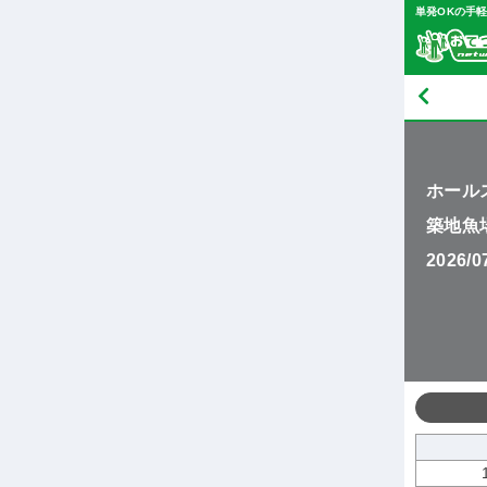
単発OKの手
ホール
築地魚
2026/