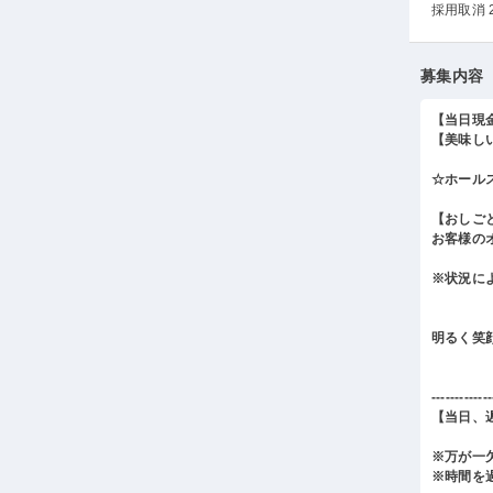
採用取消 
募集内容
【当日現
【美味し
☆ホール
【おしご
お客様の
※状況に
明るく笑
-------------
【当日、
※万が一
※時間を