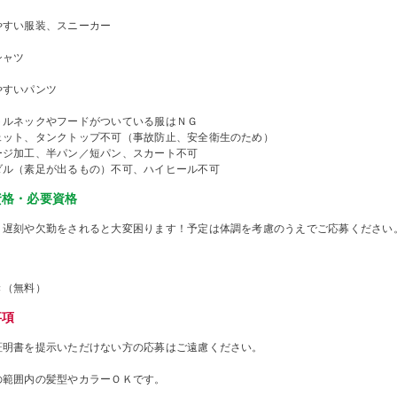
やすい服装、スニーカー
シャツ
やすいパンツ
トルネックやフードがついている服はＮＧ
ェット、タンクトップ不可（事故防止、安全衛生のため）
ージ加工、半パン／短パン、スカート不可
ダル（素足が出るもの）不可、ハイヒール不可
資格・必要資格
、遅刻や欠勤をされると大変困ります！予定は体調を考慮のうえでご応募ください
き（無料）
事項
証明書を提示いただけない方の応募はご遠慮ください。
の範囲内の髪型やカラーＯＫです。