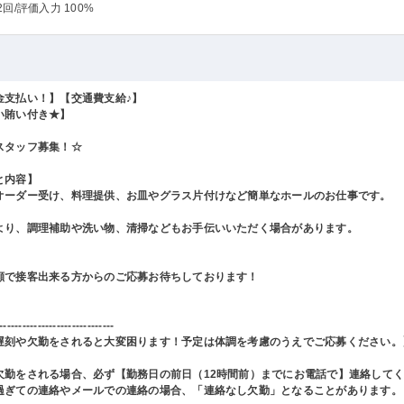
2回
/評価入力 100%
金支払い！】【交通費支給♪】
い賄い付き★】
スタッフ募集！☆
と内容】
オーダー受け、料理提供、お皿やグラス片付けなど簡単なホールのお仕事です。
より、調理補助や洗い物、清掃などもお手伝いいただく場合があります。
顔で接客出来る方からのご応募お待ちしております！
------------------------------
遅刻や欠勤をされると大変困ります！予定は体調を考慮のうえでご応募ください。
欠勤をされる場合、必ず【勤務日の前日（12時間前）までにお電話で】連絡して
過ぎての連絡やメールでの連絡の場合、「連絡なし欠勤」となることがあります。