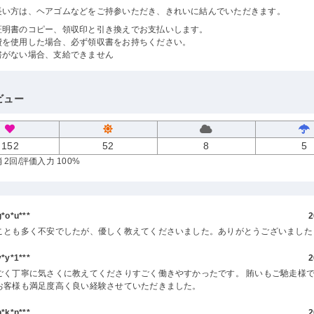
長い方は、ヘアゴムなどをご持参いただき、きれいに結んでいただきます。
証明書のコピー、領収印と引き換えでお支払いします。
費を使用した場合、必ず領収書をお持ちください。
書がない場合、支給できません
ビュー
152
52
8
5
 2回
/評価入力 100%
o*u***
2
ことも多く不安でしたが、優しく教えてくださいました。ありがとうございました
y*1***
2
ごく丁寧に気さくに教えてくださりすごく働きやすかったです。 賄いもご馳走様で
お客様も満足度高く良い経験させていただきました。
k*n***
2