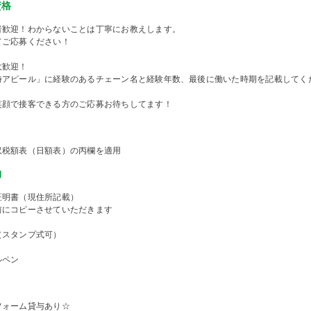
資格
者歓迎！わからないことは丁寧にお教えします。
てご応募ください！
大歓迎！
時アピール」に経験のあるチェーン名と経験年数、最後に働いた時期を記載してく
笑顔で接客できる方のご応募お待ちしてます！
収税額表（日額表）の丙欄を適用
物
証明書（現住所記載）
前にコピーさせていただきます
（スタンプ式可）
ルペン
フォーム貸与あり☆