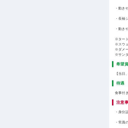
・動き
・長袖
・動き
※ター
※スウ
※ダメ
※サン
希望
【当日
待遇
食事付
注意
・身分
・常識