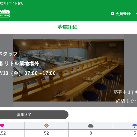
軽な1日バイト探し
会員登録
募集詳細
スタッフ
場 リトル築地場外
07/10（金） 07:00～17:00
応募中 1 |
締切まで：0
募集終了
152
52
8
5