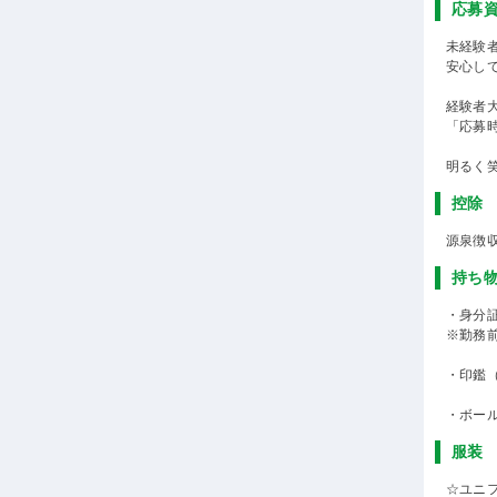
応募
未経験
安心し
経験者
「応募
明るく
控除
源泉徴
持ち
・身分
※勤務
・印鑑
・ボー
服装
☆ユニ