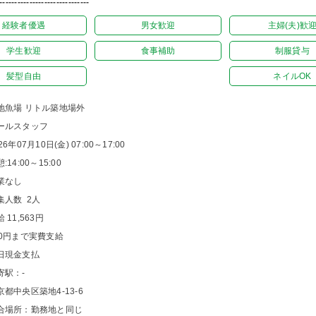
------------------------------
経験者優遇
男女歓迎
主婦(夫)歓
学生歓迎
食事補助
制服貸与
髪型自由
ネイルOK
地魚場 リトル築地場外
ールスタッフ
26年07月10日(金) 07:00～17:00
:14:00～15:00
業なし
集人数 2人
 11,563円
00円まで実費支給
日現金支払
寄駅：-
京都中央区築地4-13-6
合場所：勤務地と同じ