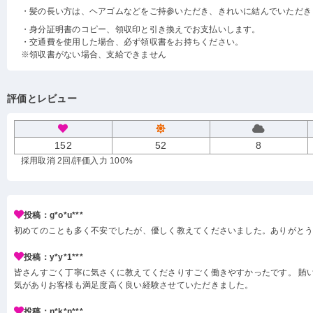
・髪の長い方は、ヘアゴムなどをご持参いただき、きれいに結んでいただき
・身分証明書のコピー、領収印と引き換えでお支払いします。
・交通費を使用した場合、必ず領収書をお持ちください。
※領収書がない場合、支給できません
評価とレビュー
152
52
8
採用取消 2回
/評価入力 100%
投稿：g*o*u***
初めてのことも多く不安でしたが、優しく教えてくださいました。ありがと
投稿：y*y*1***
皆さんすごく丁寧に気さくに教えてくださりすごく働きやすかったです。 賄い
気がありお客様も満足度高く良い経験させていただきました。
投稿：n*k*n***