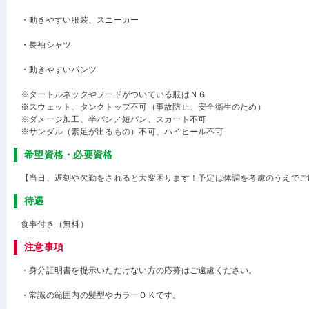
・動きやすい服装、スニーカー
・長袖シャツ
・動きやすいパンツ
※タートルネックやフードがついている服はＮＧ
※スウェット、タンクトップ不可（事故防止、安全衛生のため）
※ダメージ加工、半パン／短パン、スカート不可
※サンダル（素足が出るもの）不可、ハイヒール不可
希望資格・必要資格
【当日、遅刻や欠勤をされると大変困ります！予定は体調を考慮のうえでご
待遇
食事付き（無料）
注意事項
・身分証明書を提示いただけない方の応募はご遠慮ください。
・常識の範囲内の髪型やカラーＯＫです。