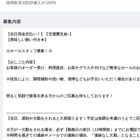
採用取消 2回
/評価入力 100%
募集内容
【当日現金支払い！】【交通費支給♪】
【美味しい賄い付き★】
☆ホールスタッフ募集！☆
【おしごと内容】
お客様のオーダー受け、料理提供、お皿やグラス片付けなど簡単なホールの
※状況により、調理補助や洗い物、清掃などもお手伝いいただく場合があり
明るく笑顔で接客出来る方からのご応募お待ちしております！
-------------------------------------------
【当日、遅刻や欠勤をされると大変困ります！予定は体調を考慮のうえでご
※万が一欠勤をされる場合、必ず【勤務日の前日（12時間前）までにお電話
※時間を過ぎての連絡やメールでの連絡の場合、「連絡なし欠勤」となるこ