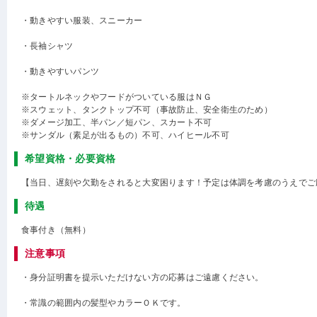
・動きやすい服装、スニーカー
・長袖シャツ
・動きやすいパンツ
※タートルネックやフードがついている服はＮＧ
※スウェット、タンクトップ不可（事故防止、安全衛生のため）
※ダメージ加工、半パン／短パン、スカート不可
※サンダル（素足が出るもの）不可、ハイヒール不可
希望資格・必要資格
【当日、遅刻や欠勤をされると大変困ります！予定は体調を考慮のうえでご
待遇
食事付き（無料）
注意事項
・身分証明書を提示いただけない方の応募はご遠慮ください。
・常識の範囲内の髪型やカラーＯＫです。