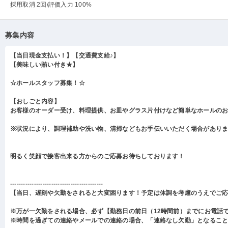
採用取消 2回
/評価入力 100%
募集内容
【当日現金支払い！】【交通費支給♪】
【美味しい賄い付き★】
☆ホールスタッフ募集！☆
【おしごと内容】
お客様のオーダー受け、料理提供、お皿やグラス片付けなど簡単なホールの
※状況により、調理補助や洗い物、清掃などもお手伝いいただく場合があり
明るく笑顔で接客出来る方からのご応募お待ちしております！
-------------------------------------------
【当日、遅刻や欠勤をされると大変困ります！予定は体調を考慮のうえでご
※万が一欠勤をされる場合、必ず【勤務日の前日（12時間前）までにお電話
※時間を過ぎての連絡やメールでの連絡の場合、「連絡なし欠勤」となるこ