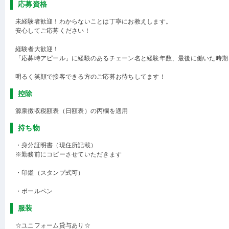
応募資格
未経験者歓迎！わからないことは丁寧にお教えします。
安心してご応募ください！
経験者大歓迎！
「応募時アピール」に経験のあるチェーン名と経験年数、最後に働いた時期
明るく笑顔で接客できる方のご応募お待ちしてます！
控除
源泉徴収税額表（日額表）の丙欄を適用
持ち物
・身分証明書（現住所記載）
※勤務前にコピーさせていただきます
・印鑑（スタンプ式可）
・ボールペン
服装
☆ユニフォーム貸与あり☆