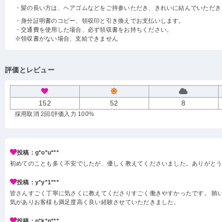
・髪の長い方は、ヘアゴムなどをご持参いただき、きれいに結んでいただき
・身分証明書のコピー、領収印と引き換えでお支払いします。
・交通費を使用した場合、必ず領収書をお持ちください。
※領収書がない場合、支給できません
評価とレビュー
152
52
8
採用取消 2回
/評価入力 100%
投稿：g*o*u***
初めてのことも多く不安でしたが、優しく教えてくださいました。ありがと
投稿：y*y*1***
皆さんすごく丁寧に気さくに教えてくださりすごく働きやすかったです。 賄い
気がありお客様も満足度高く良い経験させていただきました。
投稿：n*k*n***