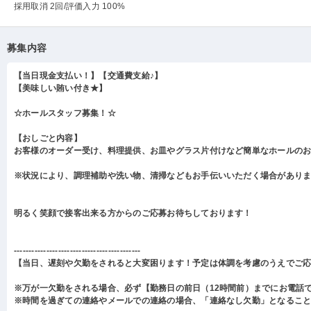
採用取消 2回
/評価入力 100%
募集内容
【当日現金支払い！】【交通費支給♪】
【美味しい賄い付き★】
☆ホールスタッフ募集！☆
【おしごと内容】
お客様のオーダー受け、料理提供、お皿やグラス片付けなど簡単なホールの
※状況により、調理補助や洗い物、清掃などもお手伝いいただく場合があり
明るく笑顔で接客出来る方からのご応募お待ちしております！
-------------------------------------------
【当日、遅刻や欠勤をされると大変困ります！予定は体調を考慮のうえでご
※万が一欠勤をされる場合、必ず【勤務日の前日（12時間前）までにお電話
※時間を過ぎての連絡やメールでの連絡の場合、「連絡なし欠勤」となるこ