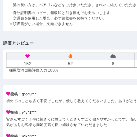
・髪の長い方は、ヘアゴムなどをご持参いただき、きれいに結んでいただき
・身分証明書のコピー、領収印と引き換えでお支払いします。
・交通費を使用した場合、必ず領収書をお持ちください。
※領収書がない場合、支給できません
評価とレビュー
152
52
8
採用取消 2回
/評価入力 100%
投稿：g*o*u***
初めてのことも多く不安でしたが、優しく教えてくださいました。ありがと
投稿：y*y*1***
皆さんすごく丁寧に気さくに教えてくださりすごく働きやすかったです。 賄い
気がありお客様も満足度高く良い経験させていただきました。
投稿：n*k*n***