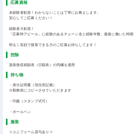
応募資格
未経験者歓迎！わからないことは丁寧にお教えします。
安心してご応募ください！
経験者大歓迎！
「応募時アピール」に経験のあるチェーン名と経験年数、最後に働いた時期
明るく笑顔で接客できる方のご応募お待ちしてます！
控除
源泉徴収税額表（日額表）の丙欄を適用
持ち物
・身分証明書（現住所記載）
※勤務前にコピーさせていただきます
・印鑑（スタンプ式可）
・ボールペン
服装
☆ユニフォーム貸与あり☆