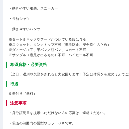
・動きやすい服装、スニーカー
・長袖シャツ
・動きやすいパンツ
※タートルネックやフードがついている服はＮＧ
※スウェット、タンクトップ不可（事故防止、安全衛生のため）
※ダメージ加工、半パン／短パン、スカート不可
※サンダル（素足が出るもの）不可、ハイヒール不可
希望資格・必要資格
【当日、遅刻や欠勤をされると大変困ります！予定は体調を考慮のうえでご
待遇
食事付き（無料）
注意事項
・身分証明書を提示いただけない方の応募はご遠慮ください。
・常識の範囲内の髪型やカラーＯＫです。