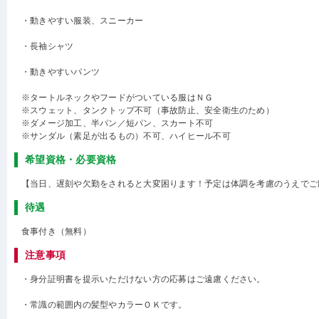
・動きやすい服装、スニーカー
・長袖シャツ
・動きやすいパンツ
※タートルネックやフードがついている服はＮＧ
※スウェット、タンクトップ不可（事故防止、安全衛生のため）
※ダメージ加工、半パン／短パン、スカート不可
※サンダル（素足が出るもの）不可、ハイヒール不可
希望資格・必要資格
【当日、遅刻や欠勤をされると大変困ります！予定は体調を考慮のうえでご
待遇
食事付き（無料）
注意事項
・身分証明書を提示いただけない方の応募はご遠慮ください。
・常識の範囲内の髪型やカラーＯＫです。