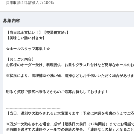
採用取消 2回
/評価入力 100%
募集内容
【当日現金支払い！】【交通費支給♪】
【美味しい賄い付き★】
☆ホールスタッフ募集！☆
【おしごと内容】
お客様のオーダー受け、料理提供、お皿やグラス片付けなど簡単なホールの
※状況により、調理補助や洗い物、清掃などもお手伝いいただく場合があり
明るく笑顔で接客出来る方からのご応募お待ちしております！
-------------------------------------------
【当日、遅刻や欠勤をされると大変困ります！予定は体調を考慮のうえでご
※万が一欠勤をされる場合、必ず【勤務日の前日（12時間前）までにお電話
※時間を過ぎての連絡やメールでの連絡の場合、「連絡なし欠勤」となるこ