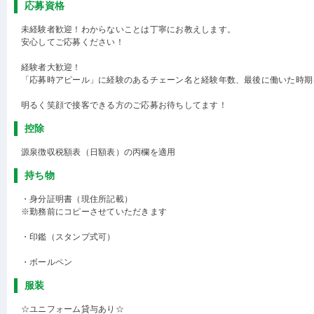
応募資格
未経験者歓迎！わからないことは丁寧にお教えします。
安心してご応募ください！
経験者大歓迎！
「応募時アピール」に経験のあるチェーン名と経験年数、最後に働いた時期
明るく笑顔で接客できる方のご応募お待ちしてます！
控除
源泉徴収税額表（日額表）の丙欄を適用
持ち物
・身分証明書（現住所記載）
※勤務前にコピーさせていただきます
・印鑑（スタンプ式可）
・ボールペン
服装
☆ユニフォーム貸与あり☆