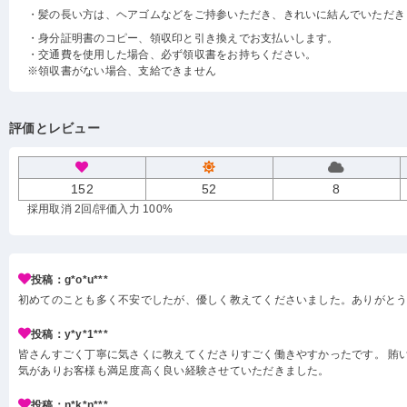
・髪の長い方は、ヘアゴムなどをご持参いただき、きれいに結んでいただき
・身分証明書のコピー、領収印と引き換えでお支払いします。
・交通費を使用した場合、必ず領収書をお持ちください。
※領収書がない場合、支給できません
評価とレビュー
152
52
8
採用取消 2回
/評価入力 100%
投稿：g*o*u***
初めてのことも多く不安でしたが、優しく教えてくださいました。ありがと
投稿：y*y*1***
皆さんすごく丁寧に気さくに教えてくださりすごく働きやすかったです。 賄い
気がありお客様も満足度高く良い経験させていただきました。
投稿：n*k*n***