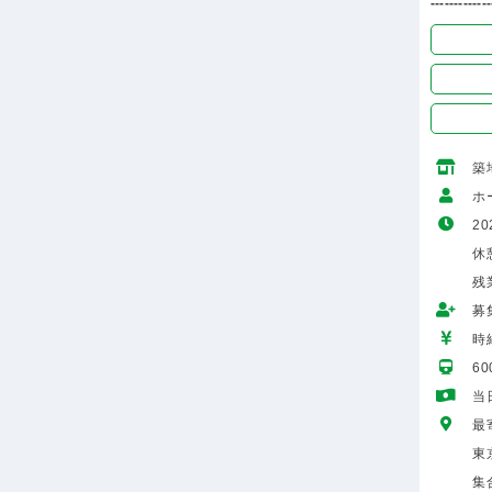
-------------
築
ホ
20
休
残
募
時給
6
当
最
東
集