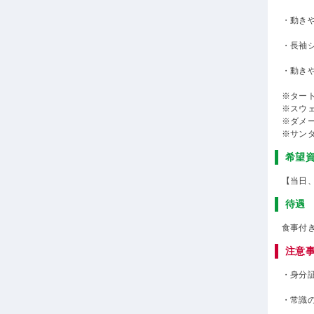
・動き
・長袖
・動き
※ター
※スウ
※ダメ
※サン
希望
【当日
待遇
食事付
注意
・身分
・常識