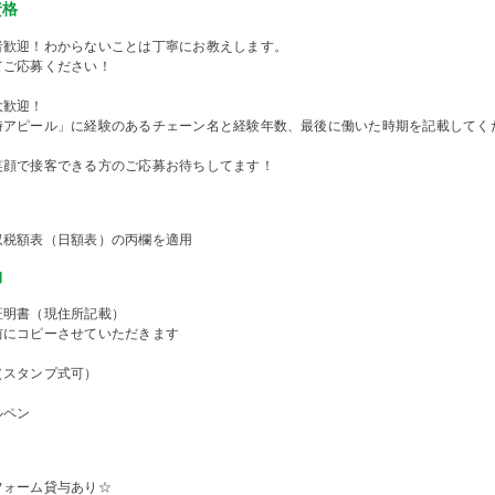
資格
者歓迎！わからないことは丁寧にお教えします。
てご応募ください！
大歓迎！
時アピール」に経験のあるチェーン名と経験年数、最後に働いた時期を記載してく
笑顔で接客できる方のご応募お待ちしてます！
収税額表（日額表）の丙欄を適用
物
証明書（現住所記載）
前にコピーさせていただきます
（スタンプ式可）
ルペン
フォーム貸与あり☆