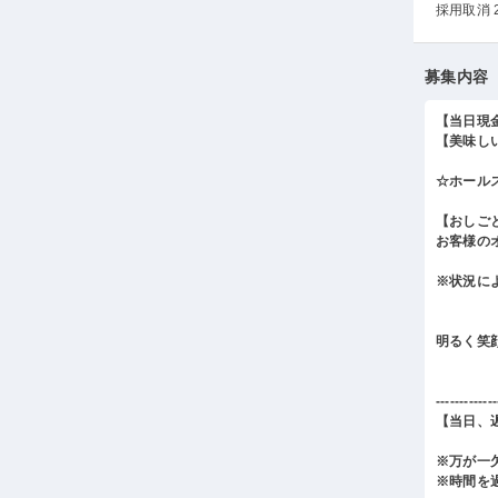
採用取消 
募集内容
【当日現
【美味し
☆ホール
【おしご
お客様の
※状況に
明るく笑
-------------
【当日、
※万が一
※時間を