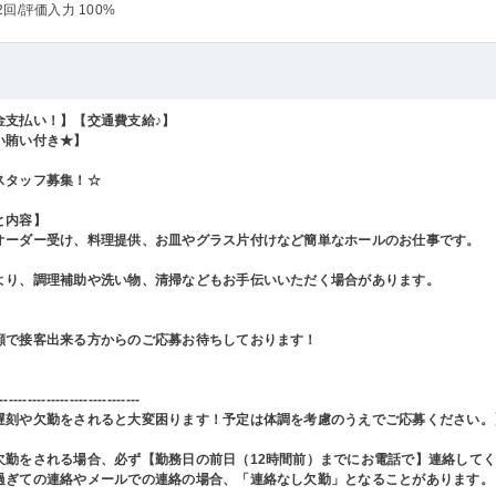
2回
/評価入力 100%
金支払い！】【交通費支給♪】
い賄い付き★】
スタッフ募集！☆
と内容】
オーダー受け、料理提供、お皿やグラス片付けなど簡単なホールのお仕事です。
より、調理補助や洗い物、清掃などもお手伝いいただく場合があります。
顔で接客出来る方からのご応募お待ちしております！
------------------------------
遅刻や欠勤をされると大変困ります！予定は体調を考慮のうえでご応募ください。
欠勤をされる場合、必ず【勤務日の前日（12時間前）までにお電話で】連絡して
過ぎての連絡やメールでの連絡の場合、「連絡なし欠勤」となることがあります。