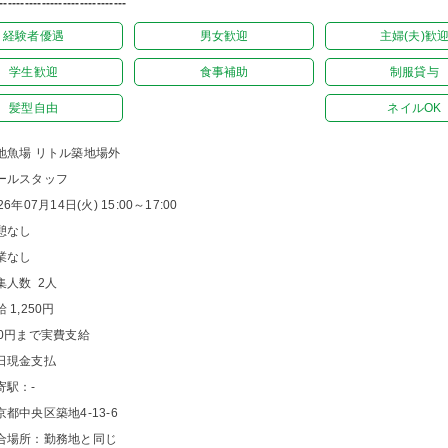
------------------------------
経験者優遇
男女歓迎
主婦(夫)歓
学生歓迎
食事補助
制服貸与
髪型自由
ネイルOK
地魚場 リトル築地場外
ールスタッフ
26年07月14日(火) 15:00～17:00
憩なし
業なし
集人数 2人
 1,250円
00円まで実費支給
日現金支払
寄駅：-
京都中央区築地4-13-6
合場所：勤務地と同じ