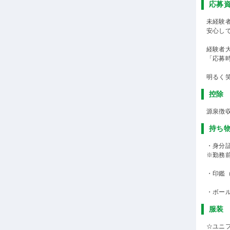
応募
未経験
安心し
経験者
「応募
明るく
控除
源泉徴
持ち
・身分
※勤務
・印鑑
・ボー
服装
☆ユニ