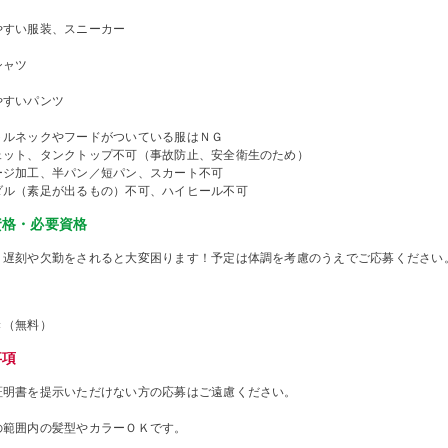
やすい服装、スニーカー
シャツ
やすいパンツ
トルネックやフードがついている服はＮＧ
ェット、タンクトップ不可（事故防止、安全衛生のため）
ージ加工、半パン／短パン、スカート不可
ダル（素足が出るもの）不可、ハイヒール不可
資格・必要資格
、遅刻や欠勤をされると大変困ります！予定は体調を考慮のうえでご応募ください
き（無料）
事項
証明書を提示いただけない方の応募はご遠慮ください。
の範囲内の髪型やカラーＯＫです。