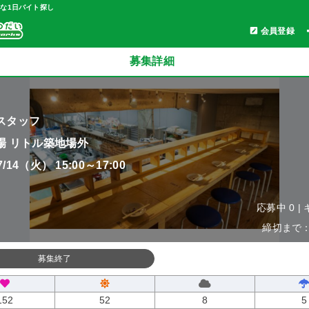
軽な1日バイト探し
会員登録
募集詳細
スタッフ
場 リトル築地場外
07/14（火） 15:00～17:00
応募中 0 |
締切まで：0
募集終了
152
52
8
5