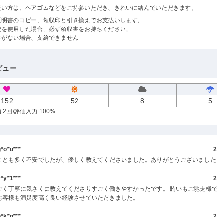
長い方は、ヘアゴムなどをご持参いただき、きれいに結んでいただきます。
証明書のコピー、領収印と引き換えでお支払いします。
費を使用した場合、必ず領収書をお持ちください。
書がない場合、支給できません
ビュー
152
52
8
5
 2回
/評価入力 100%
o*u***
2
ことも多く不安でしたが、優しく教えてくださいました。ありがとうございました
y*1***
2
ごく丁寧に気さくに教えてくださりすごく働きやすかったです。 賄いもご馳走様で
お客様も満足度高く良い経験させていただきました。
k*n***
2