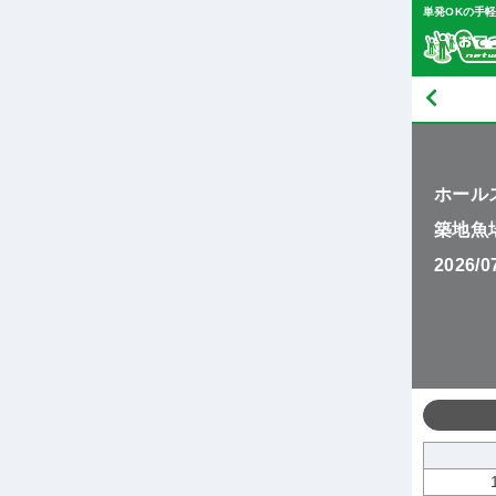
単発OKの手
ホール
築地魚
2026/