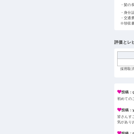
・髪の
・身分
・交通
※領収
評価とレ
採用取消
投稿：g*
初めての
投稿：y*
皆さんす
気があり
投稿：n*